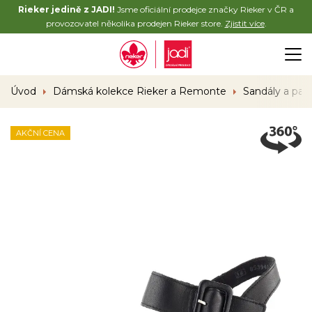
Rieker jedině z JADI!
Jsme oficiální prodejce značky Rieker v ČR a
provozovatel několika prodejen Rieker store.
Zjistit více
.
Úvod
Dámská kolekce Rieker a Remonte
Sandály a pan
AKČNÍ CENA