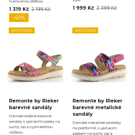
tvarovanou stélkou.
1 999 Kč
2 399 Kč
1 319 Kč
2 199 Kč
-40%
AKČNÍ CENA
AKČNÍ CENA
Remonte by Rieker
Remonte by Rieker
barevné sandály
barevné metalické
sandály
Dámské kožené barevné
sandály s upínacími pásky na
Dámské metalické sandálky
suchý zip a vyjímatelnou
na platformě, s upínacím
vložkou.
páskem na suchý zip a