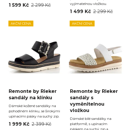
vyjímatelnou vložkou.
1 599 Kč
2 299 Kč
1 499 Kč
2 299 Kč
AKČNÍ CENA
AKČNÍ CENA
Remonte by Rieker
Remonte by Rieker
sandály na klínku
sandály s
vyměnitelnou
Dámské kožené sandálky na
vložkou
pohodlném klínku, se širokými
upínacími pásky na suchý zip.
Dámské bílé sandálky na
1 999 Kč
2 399 Kč
platformě, s upínacím
páskem na suchý zip a