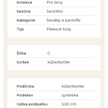
Kolekce
Pro ženy
Sezóna
Jaro/léto
Kategorie
Sandály a pantofle
Typ
Páskové boty
Šířka
G
Svršek
kůže/textílie
Podšívka
kůže/textílie
Podešev
syntetika
Výška podpatku
5,50 cm