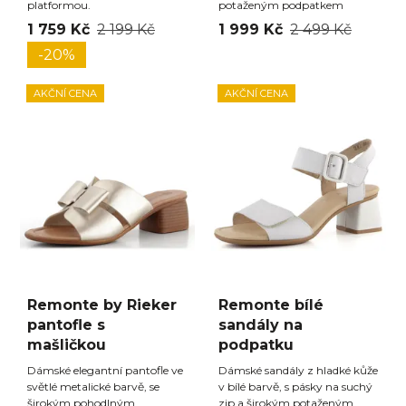
platformou.
potaženým podpatkem
1 759 Kč
2 199 Kč
1 999 Kč
2 499 Kč
-20%
AKČNÍ CENA
AKČNÍ CENA
Remonte by Rieker
Remonte bílé
pantofle s
sandály na
mašličkou
podpatku
Dámské elegantní pantofle ve
Dámské sandály z hladké kůže
světlé metalické barvě, se
v bílé barvě, s pásky na suchý
širokým pohodlným
zip a širokým potaženým