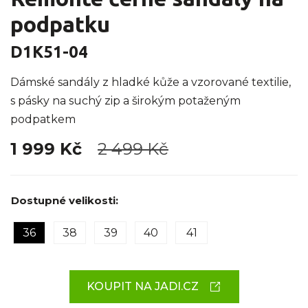
podpatku
D1K51-04
Dámské sandály z hladké kůže a vzorované textilie,
s pásky na suchý zip a širokým potaženým
podpatkem
1 999 Kč
2 499 Kč
Dostupné velikosti:
36
38
39
40
41
KOUPIT NA JADI.CZ