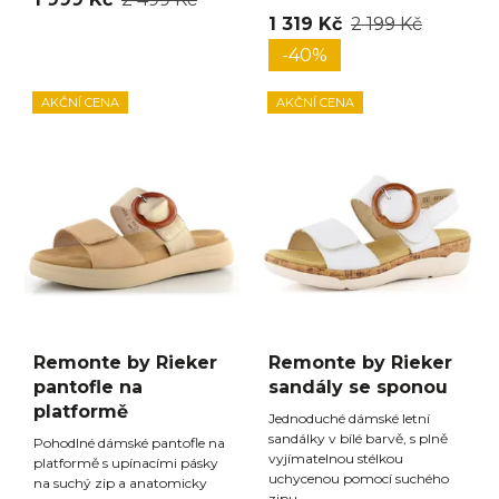
1 319 Kč
2 199 Kč
-40%
AKČNÍ CENA
AKČNÍ CENA
Remonte by Rieker
Remonte by Rieker
pantofle na
sandály se sponou
platformě
Jednoduché dámské letní
sandálky v bílé barvě, s plně
Pohodlné dámské pantofle na
vyjímatelnou stélkou
platformě s upínacími pásky
uchycenou pomocí suchého
na suchý zip a anatomicky
zipu.