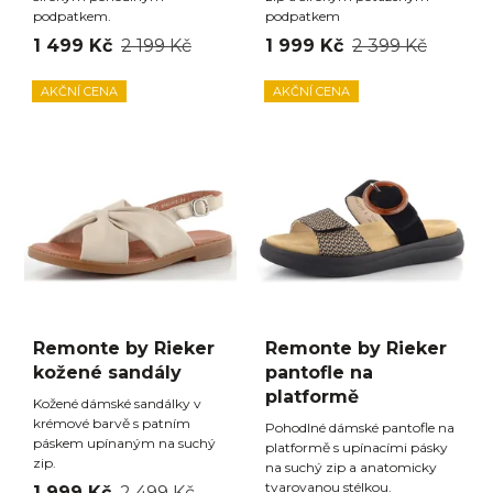
podpatkem.
podpatkem
1 499 Kč
2 199 Kč
1 999 Kč
2 399 Kč
AKČNÍ CENA
AKČNÍ CENA
Remonte by Rieker
Remonte by Rieker
kožené sandály
pantofle na
platformě
Kožené dámské sandálky v
krémové barvě s patním
Pohodlné dámské pantofle na
páskem upínaným na suchý
platformě s upínacími pásky
zip.
na suchý zip a anatomicky
tvarovanou stélkou.
1 999 Kč
2 499 Kč