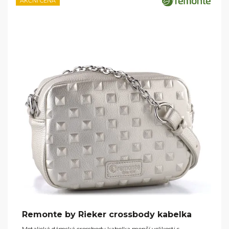
AKČNÍ CENA
Remonte by Rieker crossbody kabelka
Metalická dámská crossbody kabelka menší velikosti s