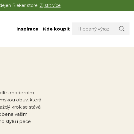
dejen Rieker store.
Zjistit více
.
inspirace
Kde koupit
dlí s moderním
mskou obuv, která
ždý krok se stává
sobena vašim
 stylu i péče