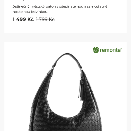
Jedinečný městský batoh s odepínatelnou a samostatně
nositelnou ledvinkou.
1 499 Kč
1 799 Kč