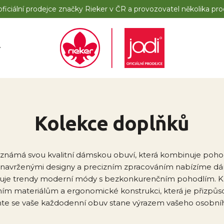
iciální prodejce značky Rieker v ČR a provozovatel několika pro
y
Kolekce doplňků
známá svou kvalitní dámskou obuví, která kombinuje poho
ě navrženými designy a precizním zpracováním nabízíme dá
juje trendy moderní módy s bezkonkurenčním pohodlím. Ka
tním materiálům a ergonomické konstrukci, která je přizpů
e se vaše každodenní obuv stane výrazem vašeho osobního