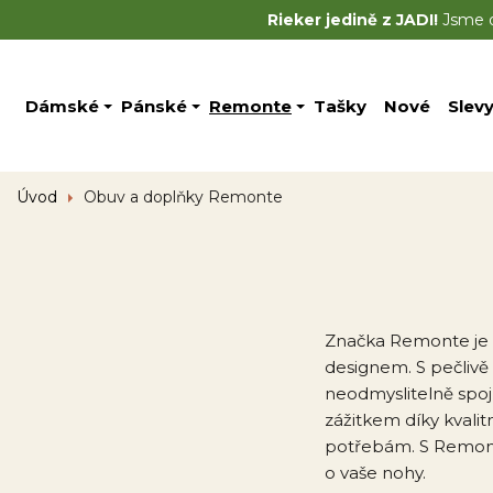
Rieker jedině z JADI!
Jsme of
Dámské
Pánské
Remonte
Tašky
Nové
Slev
Úvod
Obuv a doplňky Remonte
Značka Remonte je 
designem. S pečliv
neodmyslitelně spo
zážitkem díky kvali
potřebám. S Remont
o vaše nohy.