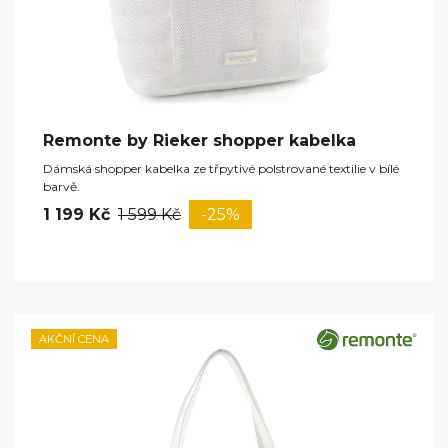
Remonte by Rieker shopper kabelka
Dámská shopper kabelka ze třpytivé polstrované textilie v bílé
barvě.
1 199 Kč
1 599 Kč
-25%
AKČNÍ CENA