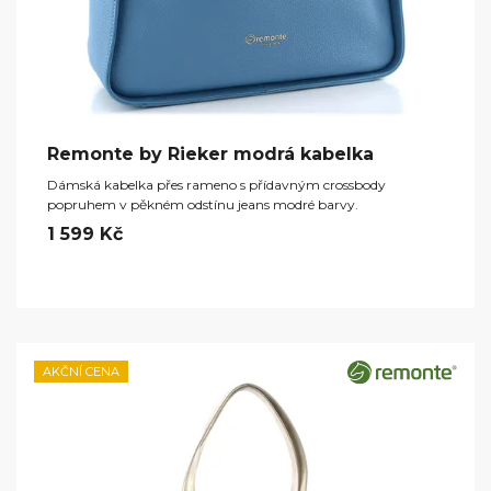
Remonte by Rieker modrá kabelka
Dámská kabelka přes rameno s přídavným crossbody
popruhem v pěkném odstínu jeans modré barvy.
1 599 Kč
AKČNÍ CENA