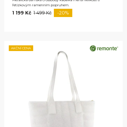
řetízkovým ramenním popruhem.
1 199 Kč
1 499 Kč
-20%
AKČNÍ CENA