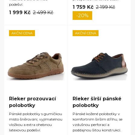
podešví.
1 759 Kč
2 199 Kč
1 999 Kč
2 499 Kč
-20%
AKČNÍ CENA
AKČNÍ CENA
Rieker prozouvací
Rieker širší pánské
polobotky
polobotky
Pánské polobotky s gumičkou
Pánské kožené polobotky v
místo šněrování, vyjímatelnou
komfortním širším střihu, se
vložkou a extra ohebnou
vzdušnou perforací a
latexovou podešví.
poddajnou šitou konstrukcí.