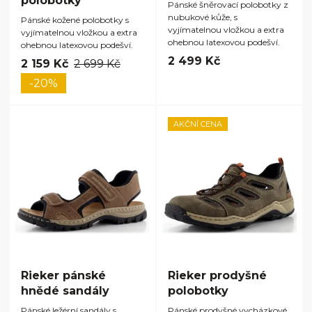
polobotky
Pánské šněrovací polobotky z
nubukové kůže, s
Pánské kožené polobotky s
vyjímatelnou vložkou a extra
vyjímatelnou vložkou a extra
ohebnou latexovou podešví.
ohebnou latexovou podešví.
2 499 Kč
2 159 Kč
2 699 Kč
-20%
AKČNÍ CENA
Rieker pánské
Rieker prodyšné
hnědé sandály
polobotky
Pánské ležérní sandály s
Pánské prodyšné vycházkové