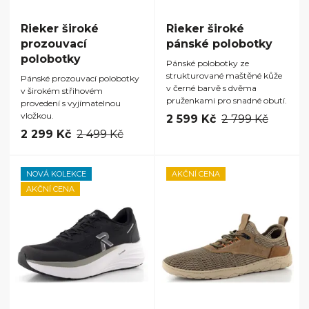
Rieker široké
Rieker široké
prozouvací
pánské polobotky
polobotky
Pánské polobotky ze
strukturované maštěné kůže
Pánské prozouvací polobotky
v černé barvě s dvěma
v širokém střihovém
pruženkami pro snadné obutí.
provedení s vyjímatelnou
vložkou.
2 599 Kč
2 799 Kč
2 299 Kč
2 499 Kč
NOVÁ KOLEKCE
AKČNÍ CENA
AKČNÍ CENA