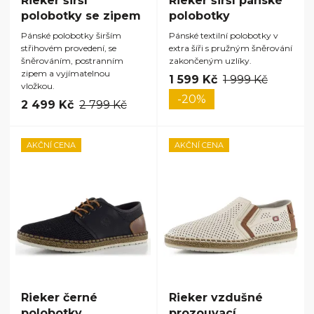
Rieker širší
Rieker širší pánské
polobotky se zipem
polobotky
Pánské polobotky širším
Pánské textilní polobotky v
střihovém provedení, se
extra šíři s pružným šněrování
šněrováním, postranním
zakončeným uzlíky.
zipem a vyjímatelnou
1 599 Kč
1 999 Kč
vložkou.
-20%
2 499 Kč
2 799 Kč
AKČNÍ CENA
AKČNÍ CENA
Rieker černé
Rieker vzdušné
polobotky
prozouvací