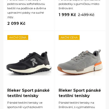
polstrovanou softshellovou
polobotky s gumičkou místo
textilií na podšívce a dvěma
šněrování.
upínacími pásky na suché
1 999 Kč
2 499 Kč
zipy.
2 099 Kč
AKČNÍ CENA
AKČNÍ CENA
Rieker Sport pánské
Rieker Sport pánské
textilní tenisky
textilní tenisky
Pánské textilní tenisky ve
Pánské textilní tenisky na
sportovně-vycházkovém
šněrování, s vyjímatelnou