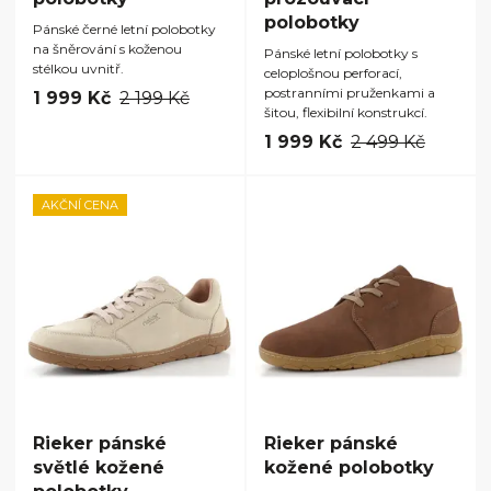
polobotky
Pánské černé letní polobotky
na šněrování s koženou
Pánské letní polobotky s
stélkou uvnitř.
celoplošnou perforací,
postranními pruženkami a
1 999 Kč
2 199 Kč
šitou, flexibilní konstrukcí.
1 999 Kč
2 499 Kč
AKČNÍ CENA
Rieker pánské
Rieker pánské
světlé kožené
kožené polobotky