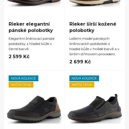
Rieker elegantní
Rieker širší kožené
pánské polobotky
polobotky
Elegantní šněrovací pánské
Ležérní model pánských
polobotky z hladké kůže v
šněrovacích polobotek z
černé barvě.
hladké kůže v hnědé barvě a v
širším střihovém provedení.
2 599 Kč
2 699 Kč
NOVÁ KOLEKCE
NOVÁ KOLEKCE
AKČNÍ CENA
AKČNÍ CENA