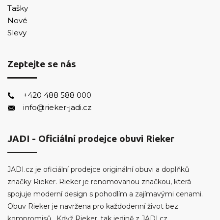
Tašky
Nové
Slevy
Zeptejte se nás
+420 488 588 000
info@rieker-jadi.cz
JADI - Oficiální prodejce obuvi Rieker
JADI.cz je oficiální prodejce originální obuvi a doplňků
značky Rieker. Rieker je renomovanou značkou, která
spojuje moderní design s pohodlím a zajímavými cenami.
Obuv Rieker je navržena pro každodenní život bez
kompromisů. Když Rieker, tak jedině z JADI.cz.