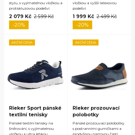
stylu, s vyjímatelnou vložkou a
vložkou a vyšší latexovou
protiskluzovou podešví.
podešví.
2 079 Kč
2 599 Kč
1 999 Kč
2 499 Kč
-20%
-20%
AKČNÍ CENA
AKČNÍ CENA
Rieker Sport pánské
Rieker prozouvací
textilní tenisky
polobotky
Pánské textilní tenisky na
Pánské prozouvací polobotky
šněrování, s vyjímatelnou
s postranními gumičkami a
vložkou a ultra lehkou
prodyšnou nártovou částí.