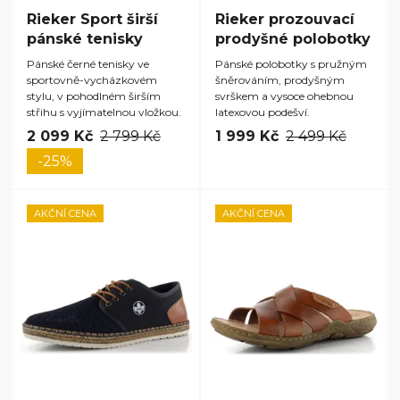
Rieker Sport širší
Rieker prozouvací
pánské tenisky
prodyšné polobotky
Pánské černé tenisky ve
Pánské polobotky s pružným
sportovně-vycházkovém
šněrováním, prodyšným
stylu, v pohodlném širším
svrškem a vysoce ohebnou
střihu s vyjímatelnou vložkou.
latexovou podešví.
2 099 Kč
2 799 Kč
1 999 Kč
2 499 Kč
-25%
AKČNÍ CENA
AKČNÍ CENA