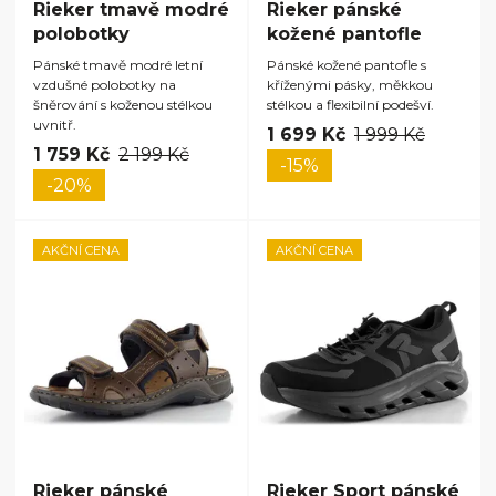
Rieker tmavě modré
Rieker pánské
polobotky
kožené pantofle
Pánské tmavě modré letní
Pánské kožené pantofle s
vzdušné polobotky na
kříženými pásky, měkkou
šněrování s koženou stélkou
stélkou a flexibilní podešví.
uvnitř.
1 699 Kč
1 999 Kč
1 759 Kč
2 199 Kč
-15%
-20%
AKČNÍ CENA
AKČNÍ CENA
Rieker pánské
Rieker Sport pánské