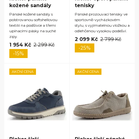
kožené sandály
tenisky
Pánské kožené sandály s
Pánské prozouvací tenisky ve
polstrovanou softshellovou
sportovně-vycházkovém
textilií na podšívce a třemi
stylu, s vyjímatelnou vložkou a
upínacími pásky na suché
odlehčenou vysokou podešví.
zipy.
2 099 Kč
2 799 Kč
1 954 Kč
2 299 Kč
-25%
-15%
AKČNÍ CENA
AKČNÍ CENA