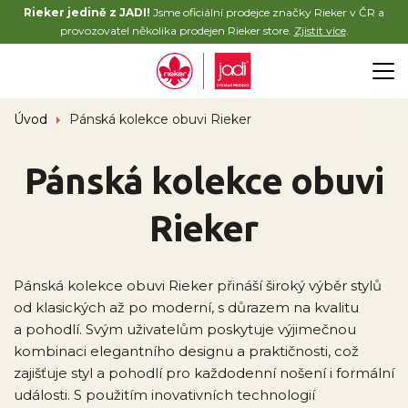
Rieker jedině z JADI!
Jsme oficiální prodejce značky Rieker v ČR a
provozovatel několika prodejen Rieker store.
Zjistit více
.
Úvod
Pánská kolekce obuvi Rieker
Pánská kolekce obuvi
Rieker
Pánská kolekce obuvi Rieker přináší široký výběr stylů
od klasických až po moderní, s důrazem na kvalitu
a pohodlí. Svým uživatelům poskytuje výjimečnou
kombinaci elegantního designu a praktičnosti, což
zajišťuje styl a pohodlí pro každodenní nošení i formální
události. S použitím inovativních technologií