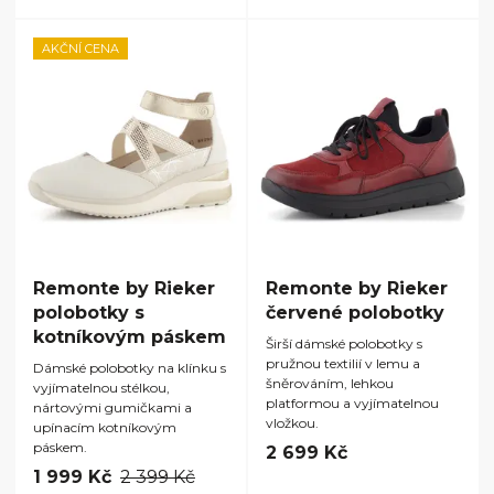
AKČNÍ CENA
Remonte by Rieker
Remonte by Rieker
polobotky s
červené polobotky
kotníkovým páskem
Širší dámské polobotky s
pružnou textilií v lemu a
Dámské polobotky na klínku s
šněrováním, lehkou
vyjímatelnou stélkou,
platformou a vyjímatelnou
nártovými gumičkami a
vložkou.
upínacím kotníkovým
páskem.
2 699 Kč
1 999 Kč
2 399 Kč