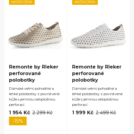
AKČNÍ CENA
AKČNÍ CENA
Remonte by Rieker
Remonte by Rieker
perforované
perforované
polobotky
polobotky
Dámské velmi pohodlné a
Dámské velmi pohodlné a
lehké polobotky z povrstvené
lehké polobotky z povrstvené
kůže s jemnou celoplošnou
kůže s jemnou celoplošnou
perforací.
perforací.
1 954 Kč
2 299 Kč
1 999 Kč
2 499 Kč
-15%