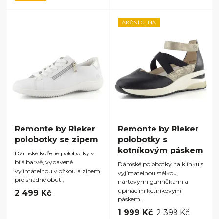
AKČNÍ CENA
Remonte by Rieker
Remonte by Rieker
polobotky se zipem
polobotky s
kotníkovým páskem
Dámské kožené polobotky v
bílé barvě, vybavené
Dámské polobotky na klínku s
vyjímatelnou vložkou a zipem
vyjímatelnou stélkou,
pro snadné obutí.
nártovými gumičkami a
upínacím kotníkovým
2 499 Kč
páskem.
1 999 Kč
2 399 Kč