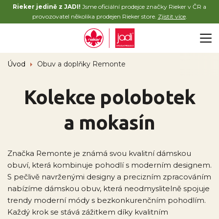
Rieker jedině z JADI!
Jsme oficiální prodejce značky Rieker v ČR a
provozovatel několika prodejen Rieker store.
Zjistit více
.
Úvod
Obuv a doplňky Remonte
Kolekce polobotek
a mokasín
Značka Remonte je známá svou kvalitní dámskou
obuví, která kombinuje pohodlí s moderním designem.
S pečlivě navrženými designy a precizním zpracováním
nabízíme dámskou obuv, která neodmyslitelně spojuje
trendy moderní módy s bezkonkurenčním pohodlím.
Každý krok se stává zážitkem díky kvalitním