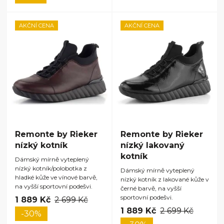
AKČNÍ CENA
AKČNÍ CENA
Remonte by Rieker
Remonte by Rieker
nízký kotník
nízký lakovaný
kotník
Dámský mírně vyteplený
nízký kotník/polobotka z
Dámský mírně vyteplený
hladké kůže ve vínové barvě,
nízký kotník z lakované kůže v
na vyšší sportovní podešvi.
černé barvě, na vyšší
sportovní podešvi.
1 889 Kč
2 699 Kč
1 889 Kč
2 699 Kč
-30%