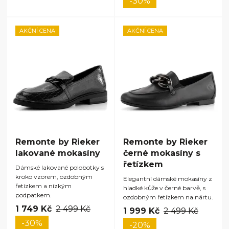
-30%
AKČNÍ CENA
AKČNÍ CENA
Remonte by Rieker
Remonte by Rieker
lakované mokasíny
černé mokasíny s
řetízkem
Dámské lakované polobotky s
kroko vzorem, ozdobným
Elegantní dámské mokasíny z
řetízkem a nízkým
hladké kůže v černé barvě, s
podpatkem.
ozdobným řetízkem na nártu.
1 749 Kč
2 499 Kč
1 999 Kč
2 499 Kč
-30%
-20%