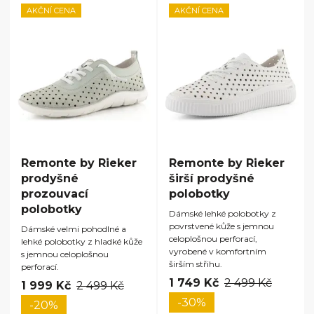
AKČNÍ CENA
AKČNÍ CENA
Remonte by Rieker
Remonte by Rieker
prodyšné
širší prodyšné
prozouvací
polobotky
polobotky
Dámské lehké polobotky z
povrstvené kůže s jemnou
Dámské velmi pohodlné a
celoplošnou perforací,
lehké polobotky z hladké kůže
vyrobené v komfortním
s jemnou celoplošnou
širším střihu.
perforací.
1 749 Kč
2 499 Kč
1 999 Kč
2 499 Kč
-30%
-20%