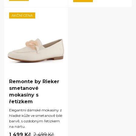
AKČNÍ CENA
Remonte by Rieker
smetanové
mokasíny s
řetízkem
Elegantní dámské mokasíny z
hladké kůže ve smetanově bílé
barvě, s ozdobným řetízkem
na nártu.
1 499 Kč
2 499 Kč