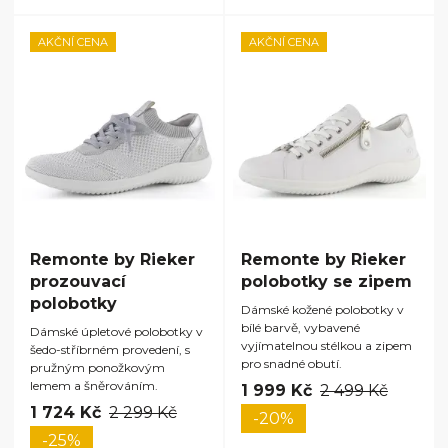
AKČNÍ CENA
AKČNÍ CENA
Remonte by Rieker
Remonte by Rieker
prozouvací
polobotky se zipem
polobotky
Dámské kožené polobotky v
bílé barvě, vybavené
Dámské úpletové polobotky v
vyjímatelnou stélkou a zipem
šedo-stříbrném provedení, s
pro snadné obutí.
pružným ponožkovým
lemem a šněrováním.
1 999 Kč
2 499 Kč
1 724 Kč
2 299 Kč
-20%
-25%