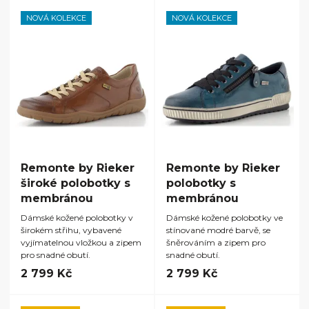
NOVÁ KOLEKCE
NOVÁ KOLEKCE
Remonte by Rieker
Remonte by Rieker
široké polobotky s
polobotky s
membránou
membránou
Dámské kožené polobotky v
Dámské kožené polobotky ve
širokém střihu, vybavené
stínované modré barvě, se
vyjímatelnou vložkou a zipem
šněrováním a zipem pro
pro snadné obutí.
snadné obutí.
2 799 Kč
2 799 Kč