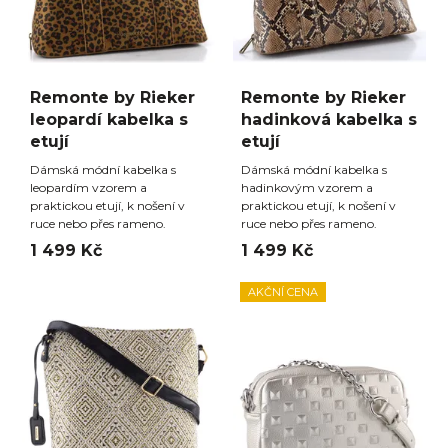
Remonte by Rieker
Remonte by Rieker
leopardí kabelka s
hadinková kabelka s
etují
etují
Dámská módní kabelka s
Dámská módní kabelka s
leopardím vzorem a
hadinkovým vzorem a
praktickou etují, k nošení v
praktickou etují, k nošení v
ruce nebo přes rameno.
ruce nebo přes rameno.
1 499 Kč
1 499 Kč
AKČNÍ CENA