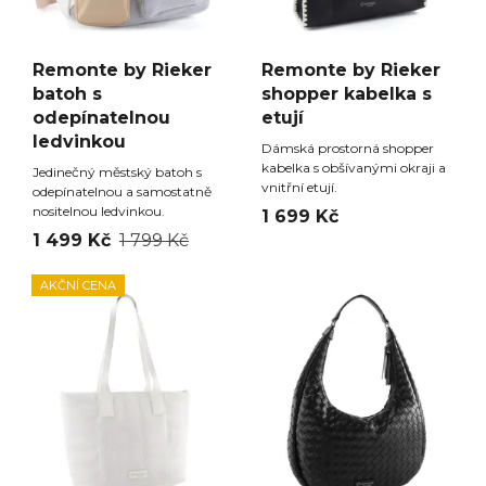
Remonte by Rieker
Remonte by Rieker
batoh s
shopper kabelka s
odepínatelnou
etují
ledvinkou
Dámská prostorná shopper
kabelka s obšívanými okraji a
Jedinečný městský batoh s
vnitřní etují.
odepínatelnou a samostatně
nositelnou ledvinkou.
1 699 Kč
1 499 Kč
1 799 Kč
AKČNÍ CENA