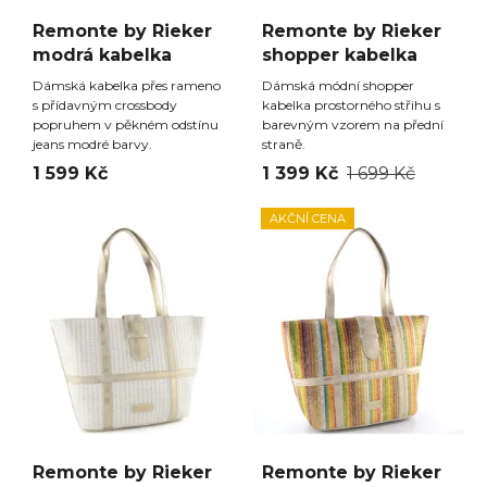
Remonte by Rieker
Remonte by Rieker
modrá kabelka
shopper kabelka
Dámská kabelka přes rameno
Dámská módní shopper
s přídavným crossbody
kabelka prostorného střihu s
popruhem v pěkném odstínu
barevným vzorem na přední
jeans modré barvy.
straně.
1 599 Kč
1 399 Kč
1 699 Kč
AKČNÍ CENA
Remonte by Rieker
Remonte by Rieker