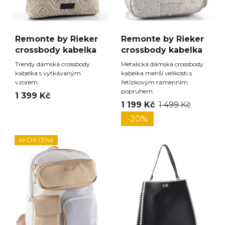
Remonte by Rieker
Remonte by Rieker
crossbody kabelka
crossbody kabelka
Trendy dámská crossbody
Metalická dámská crossbody
kabelka s vytkávaným
kabelka menší velikosti s
vzorem.
řetízkovým ramenním
popruhem.
1 399 Kč
1 199 Kč
1 499 Kč
-20%
AKČNÍ CENA