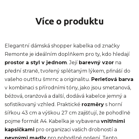
Více o produktu
Elegantní dámská shopper kabelka od značky
Remonte je ideálním doplňkem pro ty, kdo hledají
prostor a styl v jednom
. Její
barevný vzor
na
přední straně, tvořený splétaným lýkem, přináší do
vašeho outfitu šmrnc a originalitu.
Perleťová barva
v kombinaci s přírodními tóny, jako jsou smetanová,
béžová, oranžová a další, dodává kabelce jemný a
sofistikovaný vzhled. Praktické
rozměry
s horní
šířkou 43 cm a výškou 27 cm zajišťují, že pohodlně
pojme formát A4. Kabelka je vybavena
vnitřními
kapsičkami
pro organizaci vašich drobností a
pevnými madly
pro pohodlné nošení. Tento