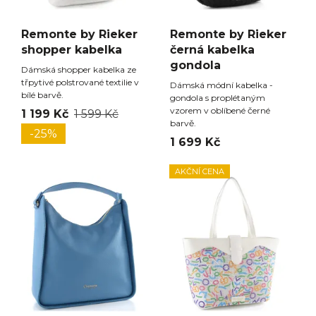
Remonte by Rieker
Remonte by Rieker
shopper kabelka
černá kabelka
gondola
Dámská shopper kabelka ze
třpytivé polstrované textilie v
Dámská módní kabelka -
bílé barvě.
gondola s proplétaným
vzorem v oblíbené černé
1 199 Kč
1 599 Kč
barvě.
-25%
1 699 Kč
AKČNÍ CENA