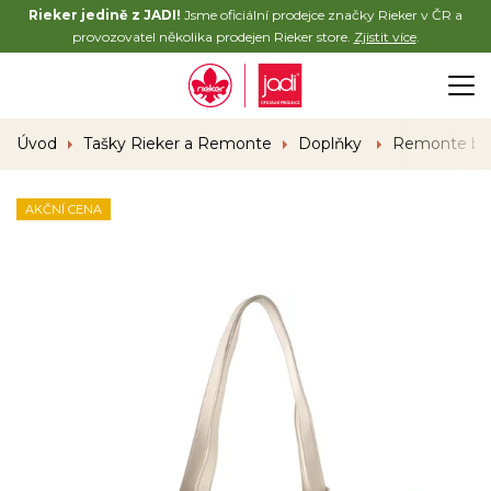
Rieker jedině z JADI!
Jsme oficiální prodejce značky Rieker v ČR a
provozovatel několika prodejen Rieker store.
Zjistit více
.
Úvod
Tašky Rieker a Remonte
Doplňky
Remonte by 
AKČNÍ CENA