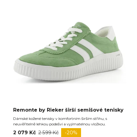
Remonte by Rieker širší semišové tenisky
Dámské kožené tenisky v komfortním širším střihu, s
neuvěřitelně lehkou podešví a vyjímatelnou vložkou.
2 079 Kč
2 599 Kč
-20%