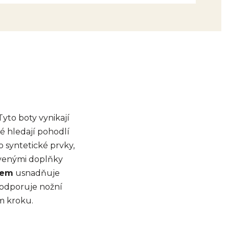
yto boty vynikají
ré hledají pohodlí
 syntetické prvky,
venými doplňky
pem
usnadňuje
podporuje nožní
m kroku.