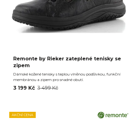
Remonte by Rieker zateplené tenisky se
zipem
Dámské kožené tenisky s teplou vlněnou podšívkou, funkční
membránou a zipem pro snadné obutí.
3 199 Kč
3 499 Kč
AKČNÍ CENA