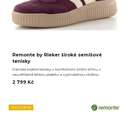
Remonte by Rieker široké semišové
tenisky
Dámské kožené tenisky v komfortním širším střihu, s
neuvěřitelně lehkou podešví a vyjímatelnou vložkou.
2 799 Kč
AKČNÍ CENA