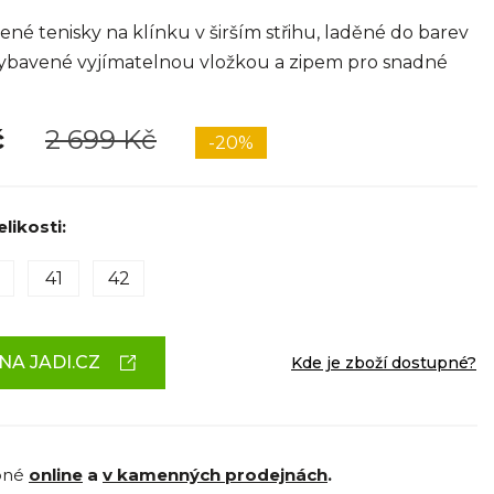
né tenisky na klínku v širším střihu, laděné do barev
 vybavené vyjímatelnou vložkou a zipem pro snadné
č
2 699 Kč
-20%
likosti:
41
42
NA JADI.CZ
Kde je zboží dostupné?
pné
online
a
v kamenných prodejnách
.