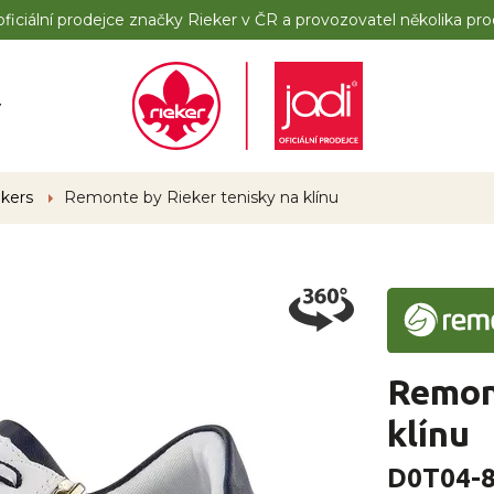
iciální prodejce značky Rieker v ČR a provozovatel několika pro
y
akers
Remonte by Rieker tenisky na klínu
Remont
klínu
D0T04-