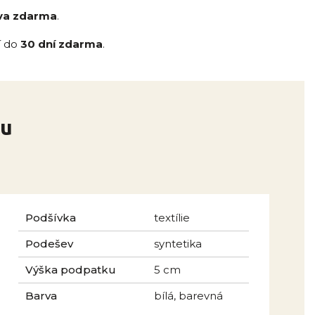
va zdarma
.
í do
30 dní zdarma
.
nu
Podšívka
textílie
Podešev
syntetika
Výška podpatku
5 cm
Barva
bílá, barevná