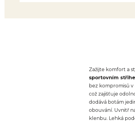
Zažijte komfort a 
sportovním střih
bez kompromisů v 
což zajišťuje odol
dodává botám jedi
obouvání. Uvnitř n
klenbu. Lehká pode