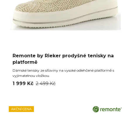
Remonte by Rieker prodyšné tenisky na
platformě
Dámské tenisky ze síťoviny na vysoké odlehčené platformě s
vyjímatelnou vložkou.
1 999 Kč
2 499 Kč
AKČNÍ CENA