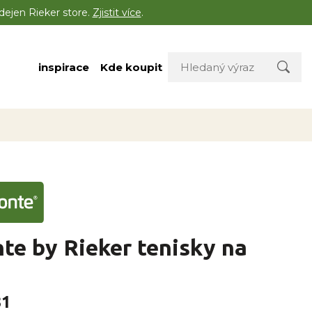
dejen Rieker store.
Zjistit více
.
inspirace
Kde koupit
e by Rieker tenisky na
81