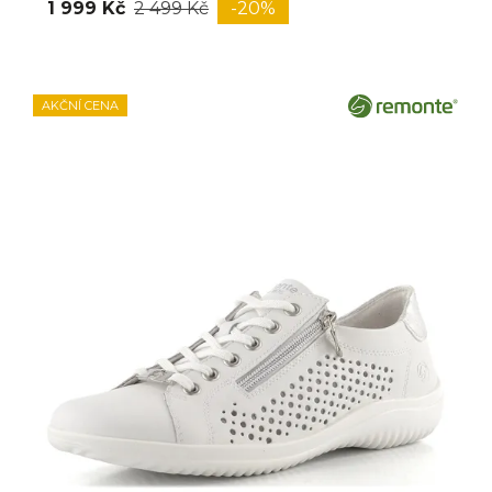
1 999 Kč
2 499 Kč
-20%
AKČNÍ CENA