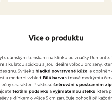
Více o produktu
styl s dámskými teniskami na klínku od značky Remonte. T
em
s kulatou špičkou a jsou ideální volbou pro ženy, kte
designu. Svršek z
hladké povrstvené kůže
je doplněn o
nost a moderní vzhled.
Bílá barva
s tmavě modrými a čer
nečný charakter. Praktické
šněrování s postranním zi
ajdete
textilní podšívku
a
vyjímatelnou stélku
, která 
šev s klínkem o výšce 5 cm zaručuje pohodlí při každé