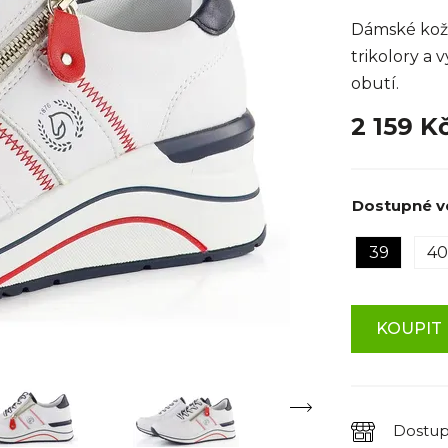
Dámské kože
trikolory a
obutí.
2 159 K
Dostupné ve
39
40
KOUPIT 
Dostu