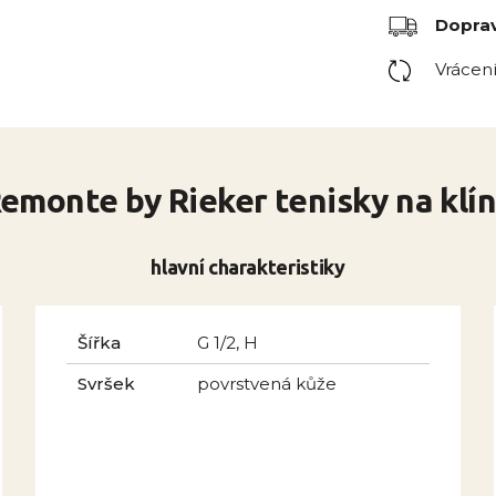
Dopra
Vrácen
emonte by Rieker tenisky na klí
hlavní charakteristiky
Šířka
G 1/2, H
Svršek
povrstvená kůže