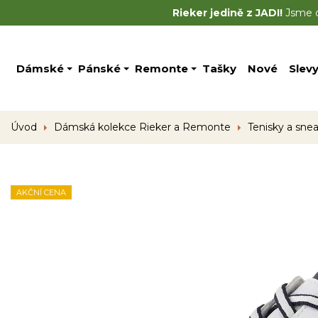
Rieker jedině z JADI!
Jsme of
Dámské
Pánské
Remonte
Tašky
Nové
Slev
Úvod
Dámská kolekce Rieker a Remonte
Tenisky a sne
AKČNÍ CENA