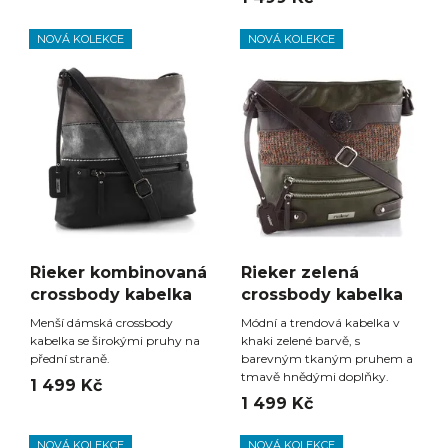
NOVÁ KOLEKCE
NOVÁ KOLEKCE
Rieker kombinovaná
Rieker zelená
crossbody kabelka
crossbody kabelka
Menší dámská crossbody
Módní a trendová kabelka v
kabelka se širokými pruhy na
khaki zelené barvě, s
přední straně.
barevným tkaným pruhem a
tmavě hnědými doplňky.
1 499 Kč
1 499 Kč
NOVÁ KOLEKCE
NOVÁ KOLEKCE