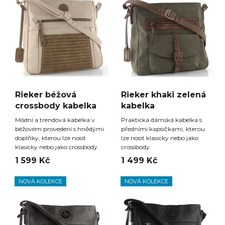
Rieker béžová
Rieker khaki zelená
crossbody kabelka
kabelka
Módní a trendová kabelka v
Praktická dámská kabelka s
béžovém provedení s hnědými
předními kapsičkami, kterou
doplňky, kterou lze nosit
lze nosit klasicky nebo jako
klasicky nebo jako crossbody.
crossbody.
1 599 Kč
1 499 Kč
NOVÁ KOLEKCE
NOVÁ KOLEKCE