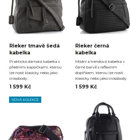
Rieker tmavě šedá
Rieker černá
kabelka
kabelka
Praktická dámská kabelka s
Módní a trendová kabelka v
předními kapsičkami, kterou
černé barvě s reflexním
lze nosit klasicky nebo jako
doplňkem, kterou lze nosit
crossbody.
klasicky nebo jako crossbody.
1 599 Kč
1 599 Kč
NOVÁ KOLEKCE