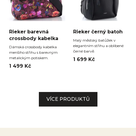
Rieker barevná
Rieker černý batoh
crossbody kabelka
Malý městský batůžek v
elegantním střihu a oblíbené
Dámská crossbody kabelka
černé barvě.
menšího střihu s barevným
metalickým potiskem.
1 699 Kč
1 499 Kč
VÍCE PRODUKTŮ