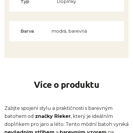
Typ
Doplňky
Barva
modrá, barevná
Více o produktu
Zažijte spojení stylu a praktičnosti s barevným
batohem od
značky Rieker
, který je ideálním
doplňkem pro jaro a léto. Tento módní batoh vyniká
nevšedním střihem
a
barevným vzorem
na