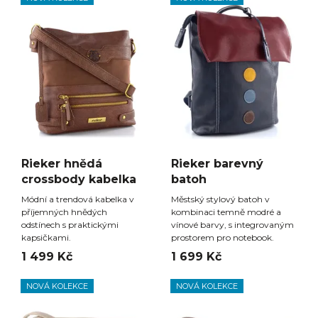
Rieker hnědá
Rieker barevný
crossbody kabelka
batoh
Módní a trendová kabelka v
Městský stylový batoh v
příjemných hnědých
kombinaci temně modré a
odstínech s praktickými
vínové barvy, s integrovaným
kapsičkami.
prostorem pro notebook.
1 499 Kč
1 699 Kč
NOVÁ KOLEKCE
NOVÁ KOLEKCE