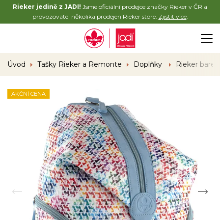
Rieker jedině z JADI!
Jsme oficiální prodejce značky Rieker v ČR a
provozovatel několika prodejen Rieker store.
Zjistit více
.
Úvod
Tašky Rieker a Remonte
Doplňky
Rieker barev
AKČNÍ CENA