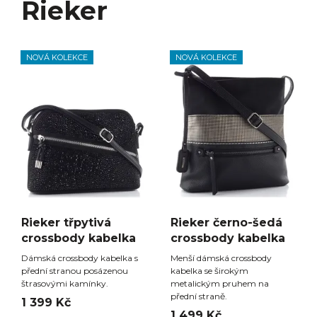
Rieker
NOVÁ KOLEKCE
NOVÁ KOLEKCE
Rieker třpytivá
Rieker černo-šedá
crossbody kabelka
crossbody kabelka
Dámská crossbody kabelka s
Menší dámská crossbody
přední stranou posázenou
kabelka se širokým
štrasovými kamínky.
metalickým pruhem na
přední straně.
1 399 Kč
1 499 Kč