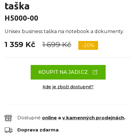
taška
H5000-00
Unisex business taška na notebook a dokumenty.
1 359 Kč
1 699 Kč
-20%
KOUPIT NA JADI.CZ
Kde je zboží dostupné?
Dostupné
online
a
v kamenných prodejnách
.
Doprava zdarma
.