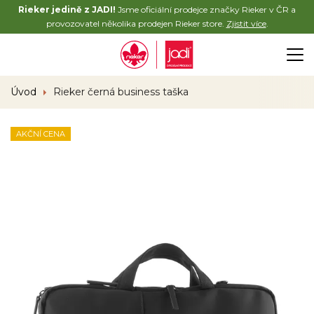
Rieker jedině z JADI!
Jsme oficiální prodejce značky Rieker v ČR a
provozovatel několika prodejen Rieker store.
Zjistit více
.
Úvod
Rieker černá business taška
AKČNÍ CENA