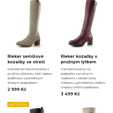
Rieker semišové
Rieker kozačky s
kozačky se strečí
pružným lýtkem
Dámské semišové kozačky s
Dámské kozačky na
pružnou lýtkovou částí, teplou
podpatku s pružnými
podšívkou a pohodlným
vsadkami v oblasti lýtka,
širokým podpatkem.
měkkou vyjímatelnou vložkou
a teplou vnitřní podšívkou.
2 999 Kč
3 499 Kč
AKČNÍ CENA