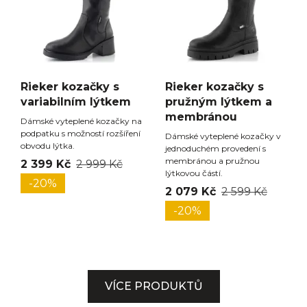
Rieker kozačky s
Rieker kozačky s
variabilním lýtkem
pružným lýtkem a
membránou
Dámské vyteplené kozačky na
podpatku s možností rozšíření
Dámské vyteplené kozačky v
obvodu lýtka.
jednoduchém provedení s
membránou a pružnou
2 399 Kč
2 999 Kč
lýtkovou částí.
-20%
2 079 Kč
2 599 Kč
-20%
VÍCE PRODUKTŮ