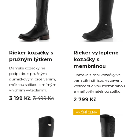
Rieker kozačky s
Rieker vyteplené
pružným lýtkem
kozačky s
membránou
Dámské kozačky na
podpatku s pružným
Dámské zimní kozačky ve
gumičkovým prošíváním,
variabilní šíři jsou vybaveny
měkkou stélkou a mírným
vodoodpudivou membránou
vnitřním vyteplením.
a mají vyjímatelnou stélku.
3 199 Kč
3 499 Kč
2 799 Kč
AKČNÍ CENA