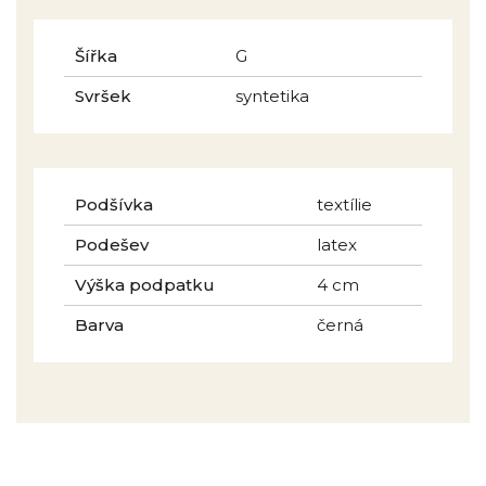
Šířka
G
Svršek
syntetika
Podšívka
textílie
Podešev
latex
Výška podpatku
4 cm
Barva
černá