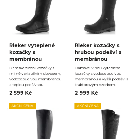
Rieker vyteplené
Rieker kozačky s
kozačky s
hrubou podešví a
membránou
membránou
Dámské zimní kozačky s
Dámské, vlnou vyteplené
mírně variabilním obvodem,
kozačky s vodoodpudivou
vodoodpudivou membránou
membránou a vyšší podešví s
a teplou podšívkou.
traktorovým vzorkem.
2 599 Kč
2 999 Kč
AKČNÍ CENA
AKČNÍ CENA