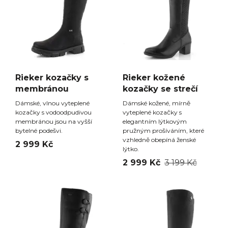
Rieker kozačky s
Rieker kožené
membránou
kozačky se strečí
Dámské, vlnou vyteplené
Dámské kožené, mírně
kozačky s vodoodpudivou
vyteplené kozačky s
membránou jsou na vyšší
elegantním lýtkovým
bytelné podešvi.
pružným prošíváním, které
vzhledně obepíná ženské
2 999 Kč
lýtko.
2 999 Kč
3 199 Kč