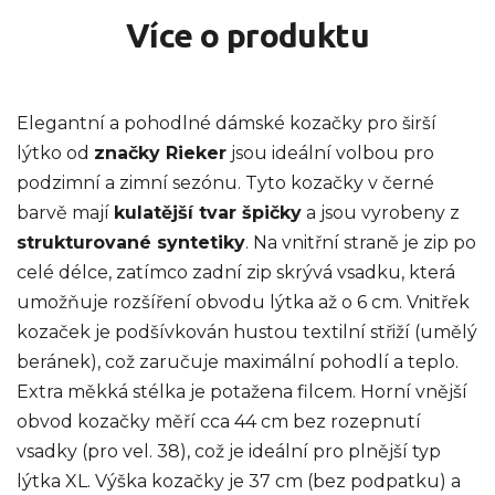
Více o produktu
Elegantní a pohodlné dámské kozačky pro širší
lýtko od
značky Rieker
jsou ideální volbou pro
podzimní a zimní sezónu. Tyto kozačky v černé
barvě mají
kulatější tvar špičky
a jsou vyrobeny z
strukturované syntetiky
. Na vnitřní straně je zip po
celé délce, zatímco zadní zip skrývá vsadku, která
umožňuje rozšíření obvodu lýtka až o 6 cm. Vnitřek
kozaček je podšívkován hustou textilní střiží (umělý
beránek), což zaručuje maximální pohodlí a teplo.
Extra měkká stélka je potažena filcem. Horní vnější
obvod kozačky měří cca 44 cm bez rozepnutí
vsadky (pro vel. 38), což je ideální pro plnější typ
lýtka XL. Výška kozačky je 37 cm (bez podpatku) a