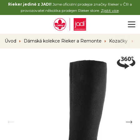
Rieker jedině z JADI!
Jsme oficiální prodejce značky Rieker v ČR a
provozovatel několika prodejen Rieker store.
Zjistit více
.
Úvod
Dámská kolekce Rieker a Remonte
Kozačky
R