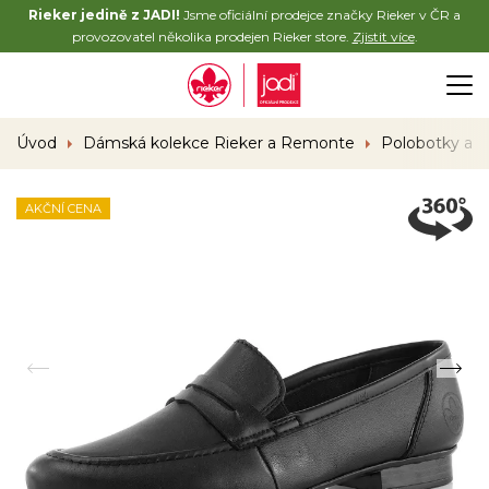
Rieker jedině z JADI!
Jsme oficiální prodejce značky Rieker v ČR a
provozovatel několika prodejen Rieker store.
Zjistit více
.
Úvod
Dámská kolekce Rieker a Remonte
Polobotky a 
AKČNÍ CENA