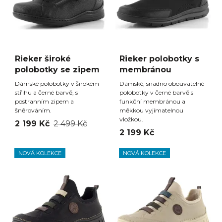
Rieker široké
Rieker polobotky s
polobotky se zipem
membránou
Dámské polobotky v širokém
Dámské, snadno obouvatelné
střihu a černé barvě, s
polobotky v černé barvě s
postranním zipem a
funkční membránou a
šněrováním.
měkkou vyjímatelnou
vložkou.
2 199 Kč
2 499 Kč
2 199 Kč
NOVÁ KOLEKCE
NOVÁ KOLEKCE