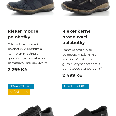
Rieker modré
Rieker černé
polobotky
prozouvací
polobotky
Dámské prozouvací
polobotky v ležérním a
Dámské prozouvací
komfortním střihu s
polobotky v ležérním a
gumičkovým dotahem a
komfortním střihu s
paměťovou stélkou uvnitř.
gumičkovým dotahem a
paměťovou stélkou uvnitř.
2 299 Kč
2 499 Kč
NOVÁ KOLEKCE
NOVÁ KOLEKCE
AKČNÍ CENA