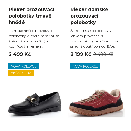
Rieker prozouvací
Rieker dámské
polobotky tmavě
prozouvací
hnědé
polobotky
Dámské hnědé prozouvací
Šité dámské polobotky v
polobotky v ležérním střihu se
lehkém provedení s
šněrováním a pružným
postranními gumičkami pro
kotníkovým lemem.
snadné obutí pomocí lžíce.
2 499 Kč
2 199 Kč
2 499 Kč
NOVÁ KOLEKCE
NOVÁ KOLEKCE
AKČNÍ CENA