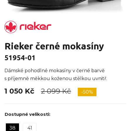
Rieker černé mokasíny
51954-01
Dámské pohodlné mokasíny v černé barvě
s příjemně měkkou koženou stélkou uvnitř.
1 050 Kč
2 099 Kč
-50%
Dostupné velikosti:
38
41