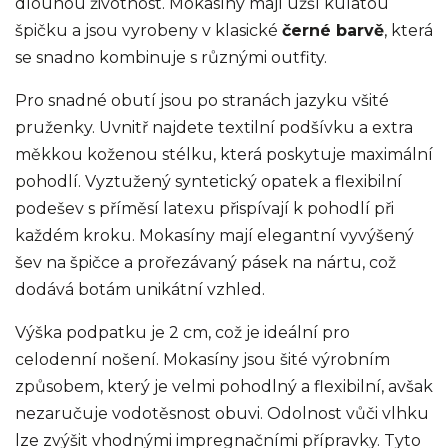
dlouhou životnost. Mokasíny mají užší kulatou
špičku a jsou vyrobeny v klasické
černé barvě
, která
se snadno kombinuje s různými outfity.
Pro snadné obutí jsou po stranách jazyku všité
pruženky. Uvnitř najdete textilní podšívku a extra
měkkou koženou stélku, která poskytuje maximální
pohodlí. Vyztužený syntetický opatek a flexibilní
podešev s příměsí latexu přispívají k pohodlí při
každém kroku. Mokasíny mají elegantní vyvýšený
šev na špičce a prořezávaný pásek na nártu, což
dodává botám unikátní vzhled.
Výška podpatku je 2 cm, což je ideální pro
celodenní nošení. Mokasíny jsou šité výrobním
způsobem, který je velmi pohodlný a flexibilní, avšak
nezaručuje vodotěsnost obuvi. Odolnost vůči vlhku
lze zvýšit vhodnými impregnačními přípravky. Tyto