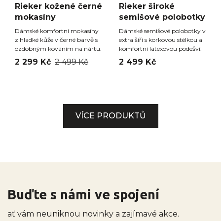
Rieker kožené černé
Rieker široké
mokasíny
semišové polobotky
Dámské komfortní mokasíny
Dámské semišové polobotky v
z hladké kůže v černé barvě s
extra šíři s korkovou stélkou a
ozdobným kováním na nártu.
komfortní latexovou podešví.
2 299 Kč
2 499 Kč
2 499 Kč
VÍCE PRODUKTŮ
Buďte s námi ve spojení
ať vám neuniknou novinky a zajímavé akce.