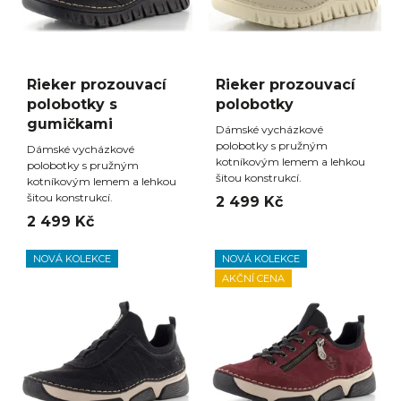
Rieker prozouvací
Rieker prozouvací
polobotky s
polobotky
gumičkami
Dámské vycházkové
polobotky s pružným
Dámské vycházkové
kotníkovým lemem a lehkou
polobotky s pružným
šitou konstrukcí.
kotníkovým lemem a lehkou
šitou konstrukcí.
2 499 Kč
2 499 Kč
NOVÁ KOLEKCE
NOVÁ KOLEKCE
AKČNÍ CENA