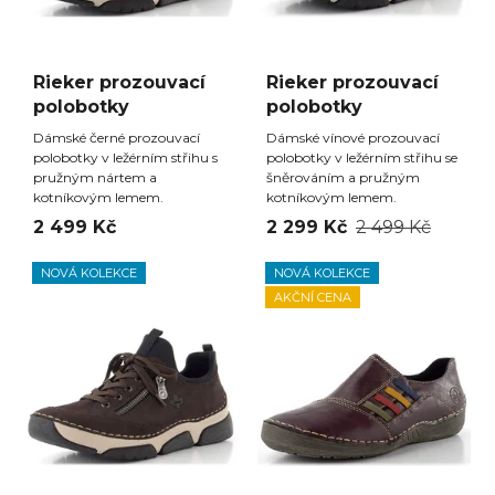
Rieker prozouvací
Rieker prozouvací
polobotky
polobotky
Dámské černé prozouvací
Dámské vínové prozouvací
polobotky v ležérním střihu s
polobotky v ležérním střihu se
pružným nártem a
šněrováním a pružným
kotníkovým lemem.
kotníkovým lemem.
2 499 Kč
2 299 Kč
2 499 Kč
NOVÁ KOLEKCE
NOVÁ KOLEKCE
AKČNÍ CENA