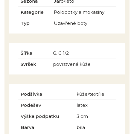
Sezóna
Jaro/léto
Kategorie
Polobotky a mokasíny
Typ
Uzavřené boty
Šířka
G, G 1/2
Svršek
povrstvená kůže
Podšívka
kůže/textílie
Podešev
latex
Výška podpatku
3 cm
Barva
bílá