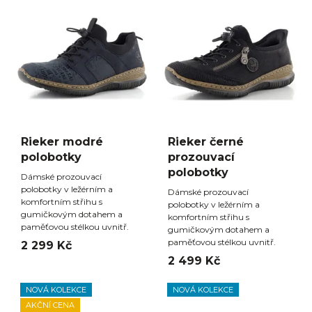
Rieker modré
Rieker černé
polobotky
prozouvací
polobotky
Dámské prozouvací
polobotky v ležérním a
Dámské prozouvací
komfortním střihu s
polobotky v ležérním a
gumičkovým dotahem a
komfortním střihu s
paměťovou stélkou uvnitř.
gumičkovým dotahem a
paměťovou stélkou uvnitř.
2 299 Kč
2 499 Kč
NOVÁ KOLEKCE
NOVÁ KOLEKCE
AKČNÍ CENA