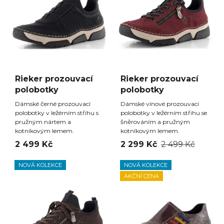
Rieker prozouvací
Rieker prozouvací
polobotky
polobotky
Dámské černé prozouvací
Dámské vínové prozouvací
polobotky v ležérním střihu s
polobotky v ležérním střihu se
pružným nártem a
šněrováním a pružným
kotníkovým lemem.
kotníkovým lemem.
2 499 Kč
2 299 Kč
2 499 Kč
NOVÁ KOLEKCE
NOVÁ KOLEKCE
AKČNÍ CENA