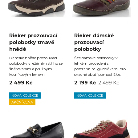
Rieker prozouvací
Rieker dámské
polobotky tmavě
prozouvací
hnědé
polobotky
Dámské hnědé prozouvací
Šité dámské polobotky v
polobotky v ležérním střihu se
lehkém provedení s
šněrováním a pružným
postranními gumičkami pro
kotníkovým lemem.
snadné obutí pomocí lžíce.
2 499 Kč
2 199 Kč
2 499 Kč
NOVÁ KOLEKCE
NOVÁ KOLEKCE
AKČNÍ CENA