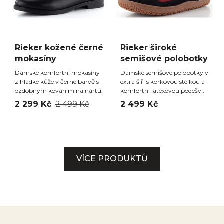
Rieker kožené černé
Rieker široké
mokasíny
semišové polobotky
Dámské komfortní mokasíny
Dámské semišové polobotky v
z hladké kůže v černé barvě s
extra šíři s korkovou stélkou a
ozdobným kováním na nártu.
komfortní latexovou podešví.
2 299 Kč
2 499 Kč
2 499 Kč
VÍCE PRODUKTŮ