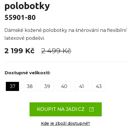
polobotky
55901-80
Dámské kožené polobotky na šněrování na flexibilní
latexové podešvi.
2 199 Kč
2 499 Kč
Dostupné velikosti:
37
38
39
40
41
43
KOUPIT NA JADI.CZ
Kde je zboží dostupné?