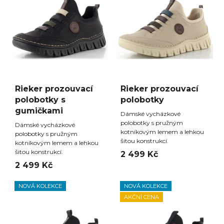
Rieker prozouvací
Rieker prozouvací
polobotky s
polobotky
gumičkami
Dámské vycházkové
polobotky s pružným
Dámské vycházkové
kotníkovým lemem a lehkou
polobotky s pružným
šitou konstrukcí.
kotníkovým lemem a lehkou
šitou konstrukcí.
2 499 Kč
2 499 Kč
NOVÁ KOLEKCE
NOVÁ KOLEKCE
AKČNÍ CENA