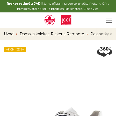
Rieker jedině z JADI!
Jsme oficiální prodejce značky Rieker v ČR a
provozovatel několika prodejen Rieker store.
Zjistit více
.
Úvod
Dámská kolekce Rieker a Remonte
Polobotky a 
AKČNÍ CENA