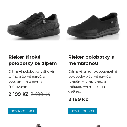
Rieker široké
Rieker polobotky s
polobotky se zipem
membránou
Dámské polobotky v širokém
Dámské, snadno obouvatelné
střihu a černé barvě, s
polobotky v černé barvě s
postranním zipem a
funkční membránou a
šněrováním.
měkkou vyjímatelnou
vložkou.
2 199 Kč
2 499 Kč
2 199 Kč
NOVÁ KOLEKCE
NOVÁ KOLEKCE