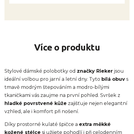
Více o produktu
Stylové dámské polobotky od
značky Rieker
jsou
ideální volbou pro jarní a letní dny. Tyto
bílá obuv
s
tmavě modrým štepováním a modro-bílými
tkaničkami vás zaujme na první pohled. Svršek z
hladké povrstvené kůže
zajišťuje nejen elegantní
vzhled, ale i komfort při nošení.
Díky prostorné kulaté špičce a
extra měkké
kožené stélce
si užijete pohodlí i při celodenním