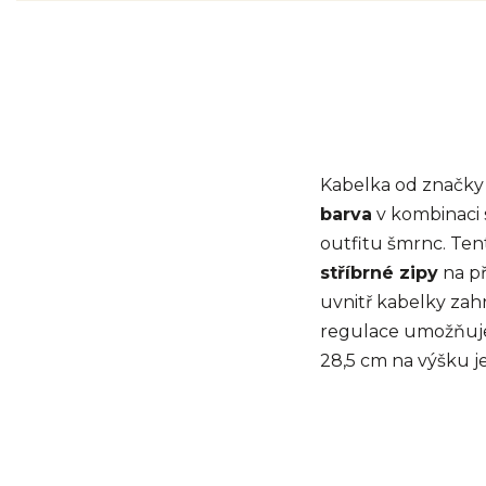
Kabelka od značk
barva
v kombinaci s
outfitu šmrnc. Te
stříbrné zipy
na př
uvnitř kabelky zahr
regulace umožňuje 
28,5 cm na výšku j