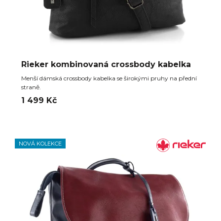
Rieker kombinovaná crossbody kabelka
Menší dámská crossbody kabelka se širokými pruhy na přední
straně.
1 499 Kč
NOVÁ KOLEKCE