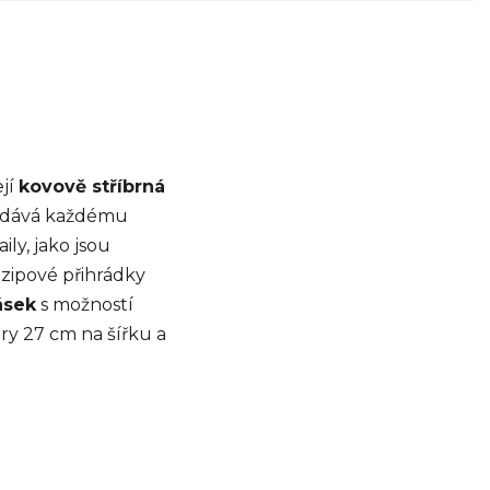
ejí
kovově stříbrná
 dodává každému
ily, jako jsou
 zipové přihrádky
ásek
s možností
ry 27 cm na šířku a