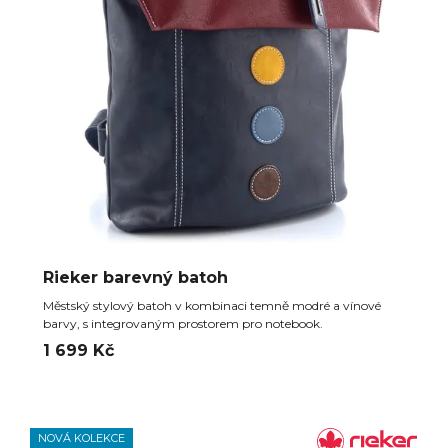
Rieker barevný batoh
Městský stylový batoh v kombinaci temně modré a vínové
barvy, s integrovaným prostorem pro notebook.
1 699 Kč
NOVÁ KOLEKCE