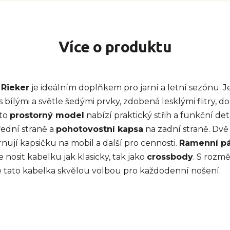
Více o produktu
y
Rieker
je ideálním doplňkem pro jarní a letní sezónu. J
 bílými a světle šedými prvky, zdobená lesklými flitry,
nto
prostorný model
nabízí praktický střih a funkční deta
ední straně a
pohotovostní kapsa
na zadní straně. Dvě
nují kapsičku na mobil a další pro cennosti.
Ramenní p
nosit kabelku jak klasicky, tak jako
crossbody
. S rozmě
e tato kabelka skvělou volbou pro každodenní nošení.