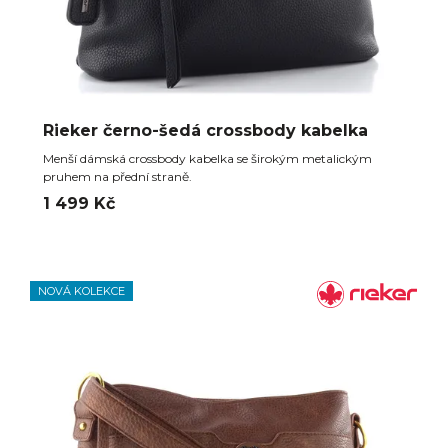
Rieker černo-šedá crossbody kabelka
Menší dámská crossbody kabelka se širokým metalickým
pruhem na přední straně.
1 499 Kč
NOVÁ KOLEKCE