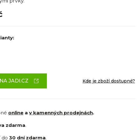
ými prvky.
č
ianty:
NA JADI.CZ
Kde je zboží dostupné?
pné
online
a
v kamenných prodejnách
.
va zdarma
.
í do
30 dní zdarma
.