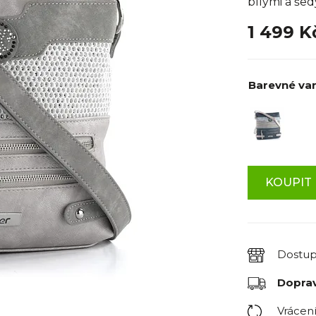
bílými a šed
1 499 K
Barevné var
KOUPIT 
Dostu
Dopra
Vrácen