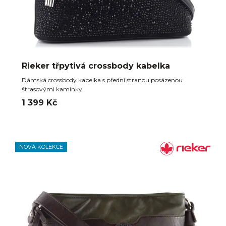
Rieker třpytivá crossbody kabelka
Dámská crossbody kabelka s přední stranou posázenou
štrasovými kamínky.
1 399 Kč
NOVÁ KOLEKCE