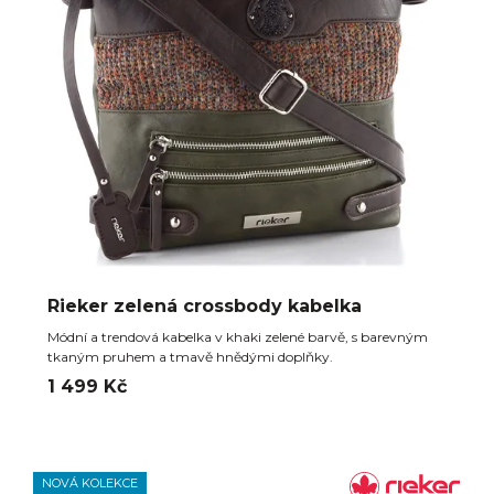
Rieker zelená crossbody kabelka
Módní a trendová kabelka v khaki zelené barvě, s barevným
tkaným pruhem a tmavě hnědými doplňky.
1 499 Kč
NOVÁ KOLEKCE