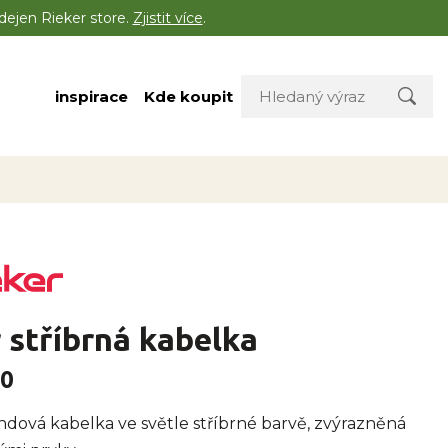
dejen Rieker store.
Zjistit více
.
inspirace
Kde koupit
 stříbrná kabelka
40
ndová kabelka ve světle stříbrné barvě, zvýrazněná