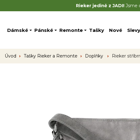
Rieker jedině z JADI!
Jsme of
Dámské
Pánské
Remonte
Tašky
Nové
Slev
Úvod
Tašky Rieker a Remonte
Doplňky
Rieker stříbr