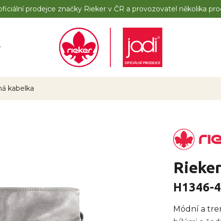
iciální prodejce značky Rieker v ČR a provozovatel několika pro
y
ná kabelka
Rieker
H1346-
Módní a tre