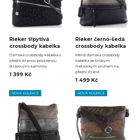
Rieker třpytivá
Rieker černo-šedá
crossbody kabelka
crossbody kabelka
Dámská crossbody kabelka s
Menší dámská crossbody
přední stranou posázenou
kabelka se širokým
štrasovými kamínky.
metalickým pruhem na
přední straně.
1 399 Kč
1 499 Kč
NOVÁ KOLEKCE
NOVÁ KOLEKCE