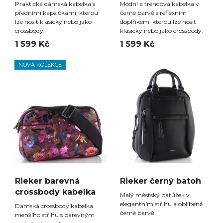
Praktická dámská kabelka s
Módní a trendová kabelka v
předními kapsičkami, kterou
černé barvě s reflexním
lze nosit klasicky nebo jako
doplňkem, kterou lze nosit
crossbody.
klasicky nebo jako crossbody.
1 599 Kč
1 599 Kč
NOVÁ KOLEKCE
Rieker barevná
Rieker černý batoh
crossbody kabelka
Malý městský batůžek v
elegantním střihu a oblíbené
Dámská crossbody kabelka
černé barvě.
menšího střihu s barevným