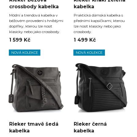
crossbody kabelka
kabelka
Módní a trendová kabelka v
Praktická dámská kabelka s
béžovém provedení s hnědými
předními kapsičkami, kterou
doplňky, kterou lze nosit
lze nosit klasicky nebo jako
klasicky nebo jako crossbody.
crossbody.
1 599 Kč
1 499 Kč
NOVÁ KOLEKCE
NOVÁ KOLEKCE
Rieker tmavě šedá
Rieker černá
kabelka
kabelka