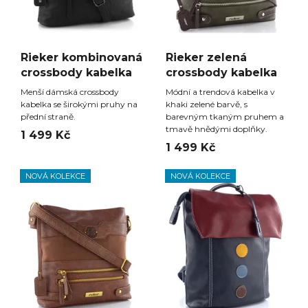
Rieker kombinovaná
Rieker zelená
crossbody kabelka
crossbody kabelka
Menší dámská crossbody
Módní a trendová kabelka v
kabelka se širokými pruhy na
khaki zelené barvě, s
přední straně.
barevným tkaným pruhem a
tmavě hnědými doplňky.
1 499 Kč
1 499 Kč
NOVÁ KOLEKCE
NOVÁ KOLEKCE