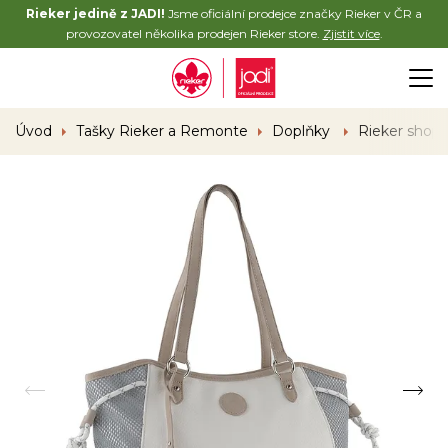
Rieker jedině z JADI!
Jsme oficiální prodejce značky Rieker v ČR a
provozovatel několika prodejen Rieker store.
Zjistit více
.
Úvod
Tašky Rieker a Remonte
Doplňky
Rieker shopp