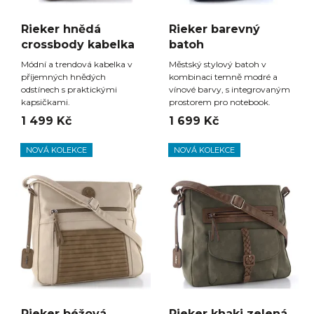
Rieker hnědá
Rieker barevný
crossbody kabelka
batoh
Módní a trendová kabelka v
Městský stylový batoh v
příjemných hnědých
kombinaci temně modré a
odstínech s praktickými
vínové barvy, s integrovaným
kapsičkami.
prostorem pro notebook.
1 499 Kč
1 699 Kč
NOVÁ KOLEKCE
NOVÁ KOLEKCE
Rieker béžová
Rieker khaki zelená