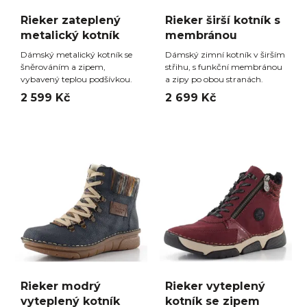
Rieker zateplený
Rieker širší kotník s
metalický kotník
membránou
Dámský metalický kotník se
Dámský zimní kotník v širším
šněrováním a zipem,
střihu, s funkční membránou
vybavený teplou podšívkou.
a zipy po obou stranách.
2 599 Kč
2 699 Kč
Rieker modrý
Rieker vyteplený
vyteplený kotník
kotník se zipem