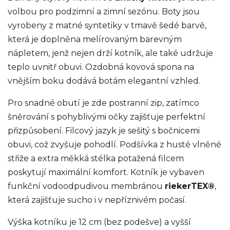
volbou pro podzimní a zimní sezónu. Boty jsou
vyrobeny z matné syntetiky v tmavě šedé barvě,
která je doplněna melírovaným barevným
nápletem, jenž nejen drží kotník, ale také udržuje
teplo uvnitř obuvi. Ozdobná kovová spona na
vnějším boku dodává botám elegantní vzhled.
Pro snadné obutí je zde postranní zip, zatímco
šněrování s pohyblivými očky zajišťuje perfektní
přizpůsobení. Filcový jazyk je sešitý s bočnicemi
obuvi, což zvyšuje pohodlí. Podšívka z husté vlněné
střiže a extra měkká stélka potažená filcem
poskytují maximální komfort. Kotník je vybaven
funkční vodoodpudivou membránou
riekerTEX®
,
která zajišťuje sucho i v nepříznivém počasí.
Výška kotníku je 12 cm (bez podešve) a vyšší