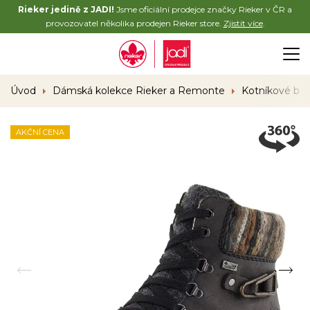
Rieker jedině z JADI!
Jsme oficiální prodejce značky Rieker v ČR a
provozovatel několika prodejen Rieker store.
Zjistit více
.
Úvod
Dámská kolekce Rieker a Remonte
Kotníkové bo
AKČNÍ CENA