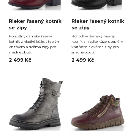
Rieker řasený kotník
Rieker řasený kotník
se zipy
se zipy
Pohodlný dámský řasený
Pohodlný dámský řasený
kotník z hladké kůže, s teplým
kotník z hladké kůže, s teplým
vnitřkem a dvěma zipy pro
vnitřkem a dvěma zipy pro
snadné obutí.
snadné obutí.
2 499 Kč
2 499 Kč