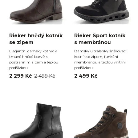
Rieker hnědý kotník
Rieker Sport kotník
se zipem
s membránou
Elegantní dámský kotník v
Dámský ultralehký šněrovací
tmavě hnědé barvě, s
kotník se zipem, funkční
postranním zipem a teplou
membránou a teplou vnitřní
podšívkou.
podšívkou.
2 299 Kč
2 499 Kč
2 499 Kč