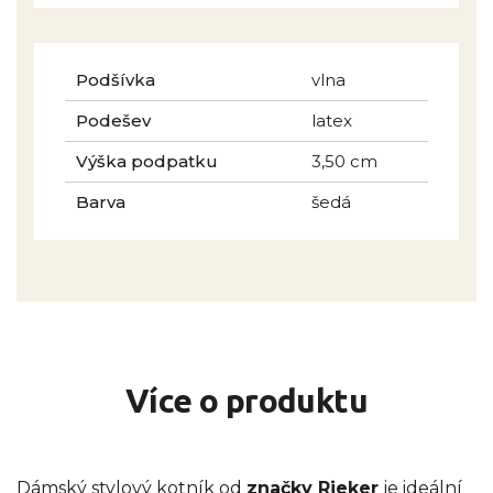
Podšívka
vlna
Podešev
latex
Výška podpatku
3,50 cm
Barva
šedá
Více o produktu
Dámský stylový kotník od
značky Rieker
je ideální