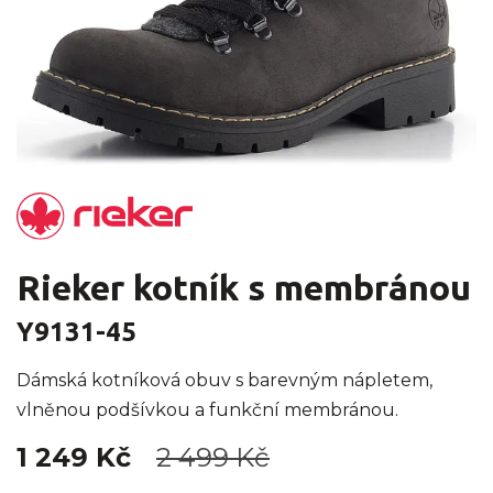
Rieker kotník s membránou
Y9131-45
Dámská kotníková obuv s barevným nápletem,
vlněnou podšívkou a funkční membránou.
1 249 Kč
2 499 Kč