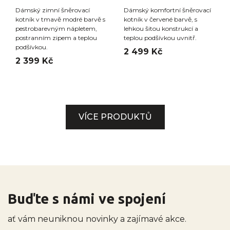
Dámský zimní šněrovací
Dámský komfortní šněrovací
kotník v tmavě modré barvě s
kotník v červené barvě, s
pestrobarevným nápletem,
lehkou šitou konstrukcí a
postranním zipem a teplou
teplou podšívkou uvnitř.
podšívkou.
2 499 Kč
2 399 Kč
VÍCE PRODUKTŮ
Buďte s námi ve spojení
ať vám neuniknou novinky a zajímavé akce.