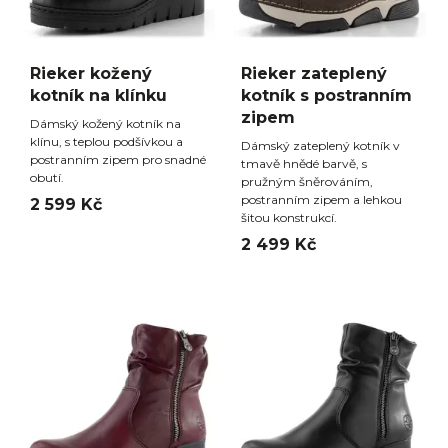
Rieker kožený
Rieker zateplený
kotník na klínku
kotník s postranním
zipem
Dámský kožený kotník na
klínu, s teplou podšívkou a
Dámský zateplený kotník v
postranním zipem pro snadné
tmavě hnědé barvě, s
obutí.
pružným šněrováním,
postranním zipem a lehkou
2 599 Kč
šitou konstrukcí.
2 499 Kč