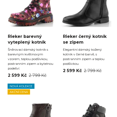
Rieker barevný
Rieker černý kotník
vyteplený kotník
se zipem
Šněrovací dámský kotník s
Elegantní dámský kožený
barevným květinovým
kotník v černé barvě, s
vzorem, teplou podšívkou,
postranním zipem a teplou
postranním zipem a bytelnou
podšívkou.
podešví.
2 599 Kč
2 799 Kč
2 599 Kč
2 799 Kč
NOVÁ KOLEKCE
AKČNÍ CENA