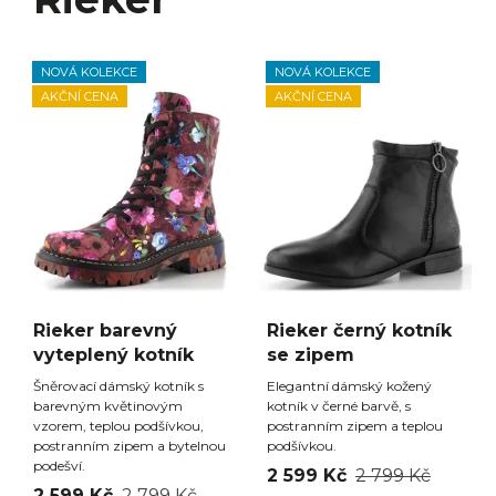
NOVÁ KOLEKCE
NOVÁ KOLEKCE
AKČNÍ CENA
AKČNÍ CENA
Rieker barevný
Rieker černý kotník
vyteplený kotník
se zipem
Šněrovací dámský kotník s
Elegantní dámský kožený
barevným květinovým
kotník v černé barvě, s
vzorem, teplou podšívkou,
postranním zipem a teplou
postranním zipem a bytelnou
podšívkou.
podešví.
2 599 Kč
2 799 Kč
2 599 Kč
2 799 Kč