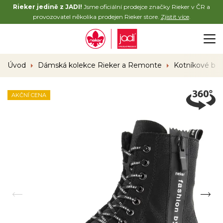
Rieker jedině z JADI!
Jsme oficiální prodejce značky Rieker v ČR a
provozovatel několika prodejen Rieker store.
Zjistit více
.
Úvod
Dámská kolekce Rieker a Remonte
Kotníkové bo
AKČNÍ CENA