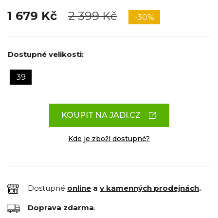
1 679 Kč
2 399 Kč
-30%
Dostupné velikosti:
39
KOUPIT NA JADI.CZ
Kde je zboží dostupné?
Dostupné
online
a
v kamenných prodejnách
.
Doprava zdarma
.