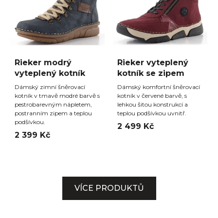
Rieker modrý
Rieker vyteplený
vyteplený kotník
kotník se zipem
Dámský zimní šněrovací
Dámský komfortní šněrovací
kotník v tmavě modré barvě s
kotník v červené barvě, s
pestrobarevným nápletem,
lehkou šitou konstrukcí a
postranním zipem a teplou
teplou podšívkou uvnitř.
podšívkou.
2 499 Kč
2 399 Kč
VÍCE PRODUKTŮ