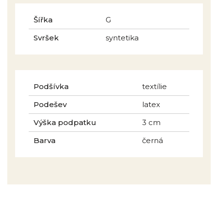
Šířka
G
Svršek
syntetika
Podšívka
textílie
Podešev
latex
Výška podpatku
3 cm
Barva
černá