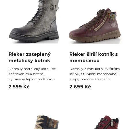
Rieker zateplený
Rieker širší kotník s
metalický kotník
membránou
Dámský metalický kotník se
Dámský zimní kotník v širším
šněrováním a zipem,
střihu, s funkční membránou
vybavený teplou podšívkou.
a zipy po obou stranách.
2 599 Kč
2 699 Kč