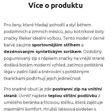
Více o produktu
Pro ženy, které hledají pohodlí a styl během
podzimních a zimních měsíců, jsou kotníkové boty
značky Rieker ideální volbou. Tento model v černé
barvě zaujme
sportovnějším střihem
a
dezénovaným syntetickým svrškem
. Ozdobný
pogumovaný zip s nápisem značky na vnější straně
dodává botám moderní vzhled, zatímco potištěná
léga v zadní části a šněrování s potištěnými
tkaničkami podtrhují jejich jedinečnost.
Pro snadné obutí je zde
postranní zip na vnitřní
straně
. Uvnitř najdete
teplou střižní podšívku
z
umělého beránka a filcovou stélku, která zajišťuje
maximální komfort. Hrubší latexová podešev s