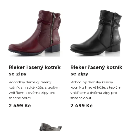
Rieker řasený kotník
Rieker řasený kotník
se zipy
se zipy
Pohodlný dámský řasený
Pohodlný dámský řasený
kotník z hladké kůže, s teplým
kotník z hladké kůže, s teplým
vnitřkem a dvěma zipy pro
vnitřkem a dvěma zipy pro
snadné obutí.
snadné obutí.
2 499 Kč
2 499 Kč