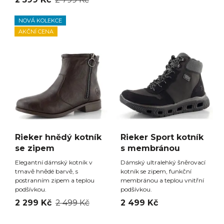
NOVÁ KOLEKCE
AKČNÍ CENA
Rieker hnědý kotník
Rieker Sport kotník
se zipem
s membránou
Elegantní dámský kotník v
Dámský ultralehký šněrovací
tmavě hnědé barvě, s
kotník se zipem, funkční
postranním zipem a teplou
membránou a teplou vnitřní
podšívkou.
podšívkou.
2 299 Kč
2 499 Kč
2 499 Kč