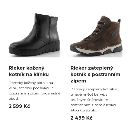
Rieker kožený
Rieker zateplený
kotník na klínku
kotník s postranním
zipem
Dámský kožený kotník na
klínu, s teplou podšívkou a
Dámský zateplený kotník v
postranním zipem pro snadné
tmavě hnědé barvě, s
obutí.
pružným šněrováním,
postranním zipem a lehkou
2 599 Kč
šitou konstrukcí.
2 499 Kč