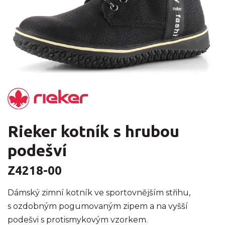
Rieker kotník s hrubou
podešví
Z4218-00
Dámský zimní kotník ve sportovnějším střihu,
s ozdobným pogumovaným zipem a na vyšší
podešvi s protismykovým vzorkem.