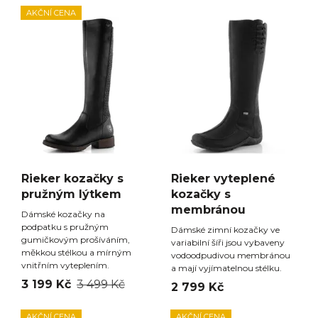
AKČNÍ CENA
Rieker kozačky s
Rieker vyteplené
pružným lýtkem
kozačky s
membránou
Dámské kozačky na
podpatku s pružným
Dámské zimní kozačky ve
gumičkovým prošíváním,
variabilní šíři jsou vybaveny
měkkou stélkou a mírným
vodoodpudivou membránou
vnitřním vyteplením.
a mají vyjímatelnou stélku.
3 199 Kč
3 499 Kč
2 799 Kč
AKČNÍ CENA
AKČNÍ CENA