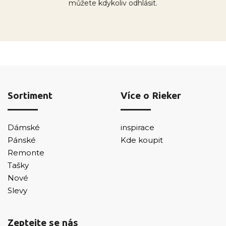
můžete kdykoliv odhlásit.
Sortiment
Více o Rieker
Dámské
inspirace
Pánské
Kde koupit
Remonte
Tašky
Nové
Slevy
Zeptejte se nás