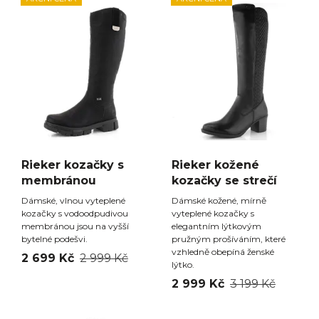
Rieker kozačky s
Rieker kožené
membránou
kozačky se strečí
Dámské, vlnou vyteplené
Dámské kožené, mírně
kozačky s vodoodpudivou
vyteplené kozačky s
membránou jsou na vyšší
elegantním lýtkovým
bytelné podešvi.
pružným prošíváním, které
vzhledně obepíná ženské
2 699 Kč
2 999 Kč
lýtko.
2 999 Kč
3 199 Kč