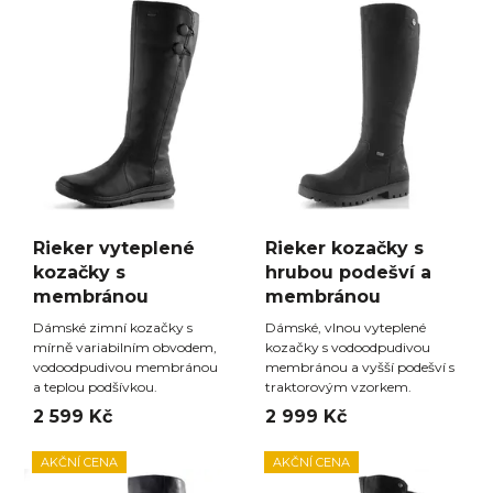
Rieker vyteplené
Rieker kozačky s
kozačky s
hrubou podešví a
membránou
membránou
Dámské zimní kozačky s
Dámské, vlnou vyteplené
mírně variabilním obvodem,
kozačky s vodoodpudivou
vodoodpudivou membránou
membránou a vyšší podešví s
a teplou podšívkou.
traktorovým vzorkem.
2 599 Kč
2 999 Kč
AKČNÍ CENA
AKČNÍ CENA