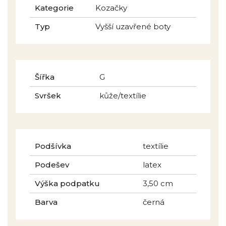
Kategorie
Kozačky
Typ
Vyšší uzavřené boty
Šířka
G
Svršek
kůže/textílie
Podšívka
textílie
Podešev
latex
Výška podpatku
3,50 cm
Barva
černá