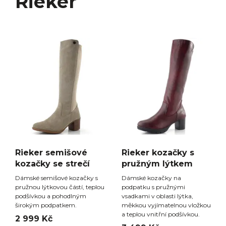
Rieker
Rieker semišové
Rieker kozačky s
kozačky se strečí
pružným lýtkem
Dámské semišové kozačky s
Dámské kozačky na
pružnou lýtkovou částí, teplou
podpatku s pružnými
podšívkou a pohodlným
vsadkami v oblasti lýtka,
širokým podpatkem.
měkkou vyjímatelnou vložkou
a teplou vnitřní podšívkou.
2 999 Kč