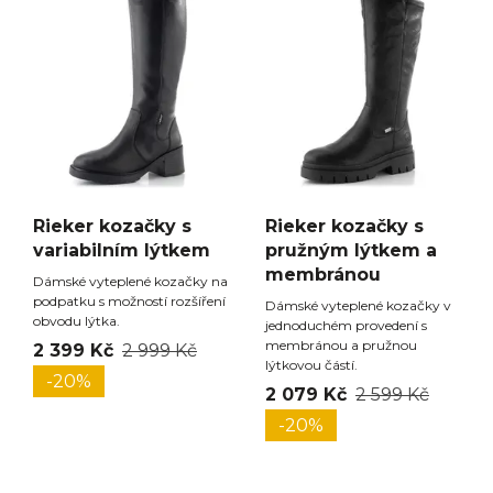
Rieker kozačky s
Rieker kozačky s
variabilním lýtkem
pružným lýtkem a
membránou
Dámské vyteplené kozačky na
podpatku s možností rozšíření
Dámské vyteplené kozačky v
obvodu lýtka.
jednoduchém provedení s
membránou a pružnou
2 399 Kč
2 999 Kč
lýtkovou částí.
-20%
2 079 Kč
2 599 Kč
-20%