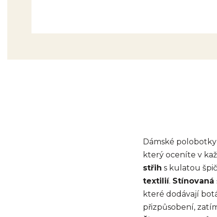
Dámské polobotky 
který oceníte v k
střih
s kulatou špi
textilií
.
Stínovaná
které dodávají bo
přizpůsobení, zat