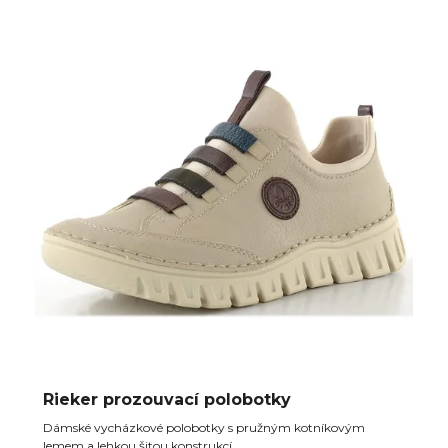
Rieker prozouvací polobotky
Dámské vycházkové polobotky s pružným kotníkovým
lemem a lehkou šitou konstrukcí.