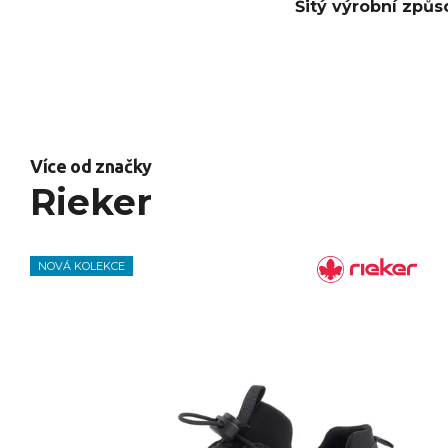
Šitý výrobní způs
Více od značky
Rieker
NOVÁ KOLEKCE