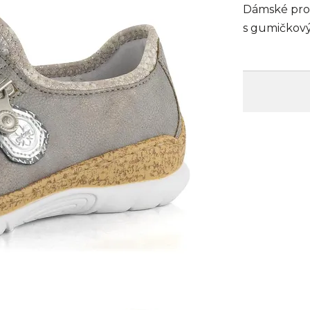
Dámské proz
s gumičkov