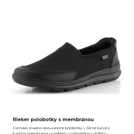
Rieker polobotky s membránou
Dámské, snadno obouvatelné polobotky v černé barvě s
funkční membránou a měkkou vyjímatelnou vložkou.