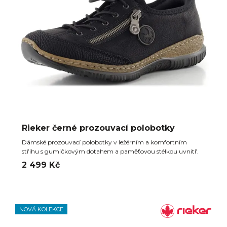
Rieker černé prozouvací polobotky
Dámské prozouvací polobotky v ležérním a komfortním
střihu s gumičkovým dotahem a paměťovou stélkou uvnitř.
2 499 Kč
NOVÁ KOLEKCE