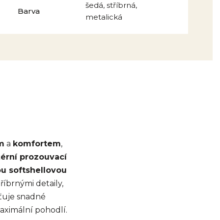
šedá, stříbrná,
Barva
metalická
m
a
komfortem
,
žérní prozouvací
u softshellovou
říbrnými detaily,
šťuje snadné
ximální pohodlí.