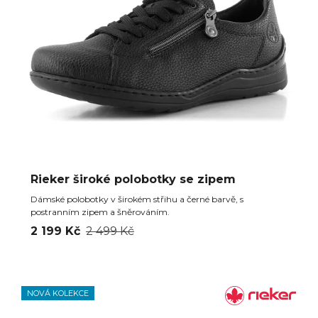
Rieker široké polobotky se zipem
Dámské polobotky v širokém střihu a černé barvě, s
postranním zipem a šněrováním.
2 199 Kč
2 499 Kč
NOVÁ KOLEKCE