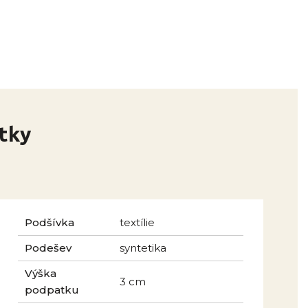
otky
Podšívka
textílie
Podešev
syntetika
Výška
3 cm
podpatku