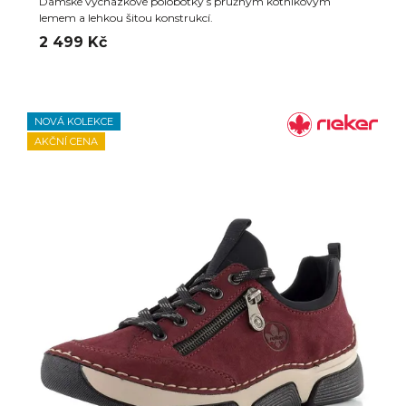
Dámské vycházkové polobotky s pružným kotníkovým
lemem a lehkou šitou konstrukcí.
2 499 Kč
NOVÁ KOLEKCE
AKČNÍ CENA