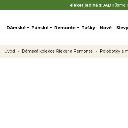
Rieker jedině z JADI!
Jsme of
Dámské
Pánské
Remonte
Tašky
Nové
Slev
Úvod
Dámská kolekce Rieker a Remonte
Polobotky a 