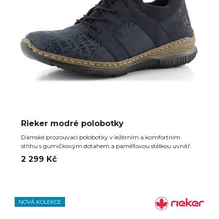
Rieker modré polobotky
Dámské prozouvací polobotky v ležérním a komfortním
střihu s gumičkovým dotahem a paměťovou stélkou uvnitř.
2 299 Kč
NOVÁ KOLEKCE