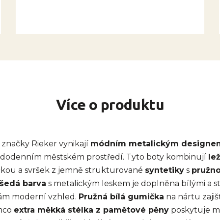
Více o produktu
značky Rieker vynikají
módním metalickým designe
aždodenním městském prostředí. Tyto boty kombinují
le
čkou a svršek z jemně strukturované
syntetiky
s
pružno
 šedá barva
s metalickým leskem je doplněna bílými a st
tám moderní vzhled.
Pružná bílá gumička
na nártu zaji
ímco
extra měkká stélka z pamětové pěny
poskytuje ma