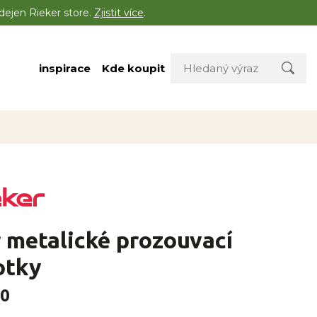
dejen Rieker store.
Zjistit více
.
inspirace
Kde koupit
 metalické prozouvací
otky
40