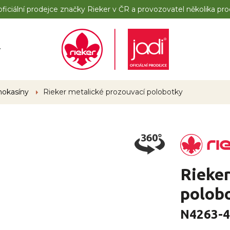
iciální prodejce značky Rieker v ČR a provozovatel několika pro
y
mokasíny
Rieker metalické prozouvací polobotky
Rieker
polob
N4263-