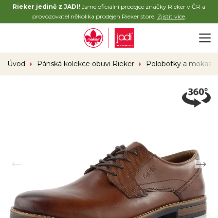
Rieker jedině z JADI!
Jsme oficiální prodejce značky Rieker v ČR a
provozovatel několika prodejen Rieker store.
Zjistit více
.
Úvod
Pánská kolekce obuvi Rieker
Polobotky a mokasí