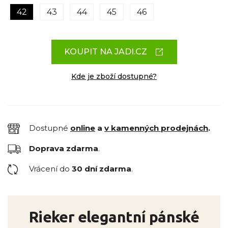
42
43
44
45
46
KOUPIT NA JADI.CZ
Kde je zboží dostupné?
Dostupné
online
a
v kamenných prodejnách
.
Doprava zdarma
.
Vrácení do
30 dní zdarma
.
Rieker elegantní pánské