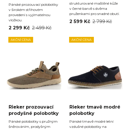
strukturované maštěné kůže
Pánské prozouvací polobotky
v černé barvě s dvěma
v širokém střihovém
pruženkami pro snadné obutí.
provedení s vyjímatelnou
vložkou.
2 599 Kč
2 799 Kč
2 299 Kč
2 499 Kč
AKČNÍ CENA
AKČNÍ CENA
Rieker prozouvací
Rieker tmavě modré
prodyšné polobotky
polobotky
Pánské polobotky s pružným
Pánské tmavě modré letní
šněrováním, prodyšným
vzdušné polobotky na