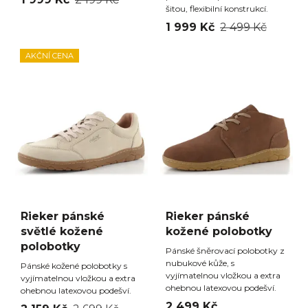
šitou, flexibilní konstrukcí.
1 999 Kč
2 499 Kč
AKČNÍ CENA
Rieker pánské
Rieker pánské
světlé kožené
kožené polobotky
polobotky
Pánské šněrovací polobotky z
nubukové kůže, s
Pánské kožené polobotky s
vyjímatelnou vložkou a extra
vyjímatelnou vložkou a extra
ohebnou latexovou podešví.
ohebnou latexovou podešví.
2 499 Kč