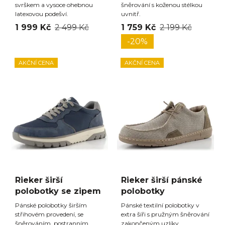
svrškem a vysoce ohebnou
šněrování s koženou stélkou
latexovou podešví.
uvnitř.
1 999 Kč
2 499 Kč
1 759 Kč
2 199 Kč
-20%
AKČNÍ CENA
AKČNÍ CENA
Rieker širší
Rieker širší pánské
polobotky se zipem
polobotky
Pánské polobotky širším
Pánské textilní polobotky v
střihovém provedení, se
extra šíři s pružným šněrování
šněrováním, postranním
zakončeným uzlíky.