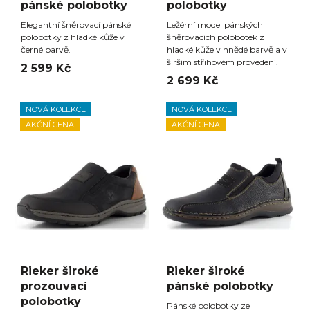
pánské polobotky
polobotky
Elegantní šněrovací pánské
Ležérní model pánských
polobotky z hladké kůže v
šněrovacích polobotek z
černé barvě.
hladké kůže v hnědé barvě a v
širším střihovém provedení.
2 599 Kč
2 699 Kč
NOVÁ KOLEKCE
NOVÁ KOLEKCE
AKČNÍ CENA
AKČNÍ CENA
Rieker široké
Rieker široké
prozouvací
pánské polobotky
polobotky
Pánské polobotky ze