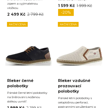
zipem a vyjímatelnou
1 599 Kč
1 999 Kč
vložkou.
-20%
2 499 Kč
2 799 Kč
AKČNÍ CENA
AKČNÍ CENA
Rieker černé
Rieker vzdušné
polobotky
prozouvací
polobotky
Pánské černé letní polobotky
na šněrování s koženou
Pánské letní polobotky s
stélkou uvnitř.
celoplošnou perforací,
postranními pruženkami a
1 999 Kč
2 199 Kč