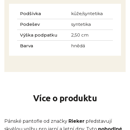
Podšívka
kůže/syntetika
Podešev
syntetika
Výška podpatku
2,50 cm
Barva
hnědá
Více o produktu
Pánské pantofle od značky
Rieker
představují
skvělou volbu pro jarní a letní dny. Tyto
pohodlné