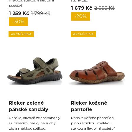
měkkou stélkou a flexibilní
suchý zip.
podešví.
1 679 Kč
2 099 Kč
1 259 Kč
1 799 Kč
-20%
-30%
AKČNÍ CENA
AKČNÍ CENA
Rieker zelené
Rieker kožené
pánské sandály
pantofle
Pánské, olivově zelené sandály
Pánské kožené pantofle s
s upínacími pásky na suchý
plnou špičkou, měkkou
zip a měkkou stélkou.
stélkou a flexibilní podešví.