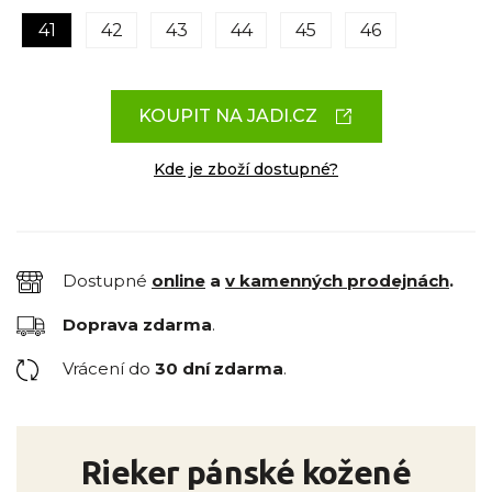
41
42
43
44
45
46
KOUPIT NA JADI.CZ
Kde je zboží dostupné?
Dostupné
online
a
v kamenných prodejnách
.
Doprava zdarma
.
Vrácení do
30 dní zdarma
.
Rieker pánské kožené