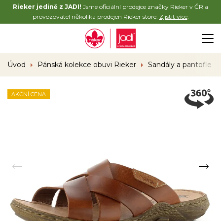
Rieker jedině z JADI!
Jsme oficiální prodejce značky Rieker v ČR a
provozovatel několika prodejen Rieker store.
Zjistit více
.
Úvod
Pánská kolekce obuvi Rieker
Sandály a pantofle
AKČNÍ CENA