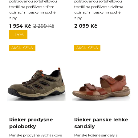
polstrovanou softshellovou
polstrovanou softshellovou
textilií na podšívce a třemi
textilií na podšívce a dvěma
upínacími pásky na suché
upínacími pásky na suché
zipy.
zipy.
1 954 Kč
2 299 Kč
2 099 Kč
-15%
AKČNÍ CENA
AKČNÍ CENA
Rieker prodyšné
Rieker pánské lehké
polobotky
sandály
Pánské prodyšné vycházkové
Pánské kožené sandály s