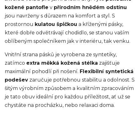
kožené pantofle
v
přírodním hnědém odstínu
jsou navrženy s důrazem na komfort a styl. S
prostornou
kulatou špičkou
a kříženými pásky,
které dobře odvětrávají chodidlo, se stanou vaším
oblíbeným společníkem jak v interiéru, tak venku.
Vnitřní strana pásků je vyrobena ze syntetiky,
zatímco
extra měkká kožená stélka
zajišťuje
maximální pohodlí při nošení.
Flexibilní syntetická
podešev
zaručuje potřebnou stabilitu a odolnost. S
šitým výrobním způsobem a kvalitním zpracováním
je tato obuv ideální pro každou příležitost, ať už se
chystáte na procházku, nebo relaxaci doma.