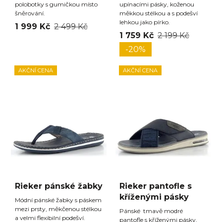
polobotky s gumičkou místo
upínacími pásky, koženou
šněrování.
měkkou stélkou a s podešví
lehkou jako pírko.
1 999 Kč
2 499 Kč
1 759 Kč
2 199 Kč
-20%
AKČNÍ CENA
AKČNÍ CENA
Rieker pánské žabky
Rieker pantofle s
kříženými pásky
Módní pánské žabky s páskem
mezi prsty, měkčenou stélkou
Pánské tmavě modré
a velmi flexibilní podešví.
pantofle s kříženými pásky,