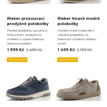
Rieker prozouvací
Rieker tmavě modré
prodyšné polobotky
polobotky
Pánské polobotky s pružným
Pánské tmavě modré letní
šněrováním, prodyšným
vzdušné polobotky na
svrškem a vysoce ohebnou
šněrování s koženou stélkou
latexovou podešví.
uvnitř.
1 999 Kč
2 499 Kč
1 499 Kč
2 199 Kč
AKČNÍ CENA
AKČNÍ CENA