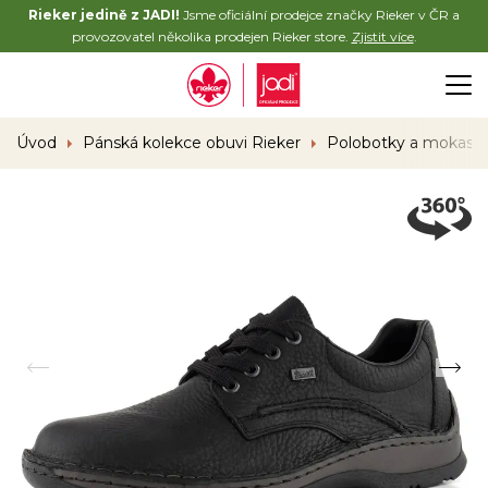
Rieker jedině z JADI!
Jsme oficiální prodejce značky Rieker v ČR a
provozovatel několika prodejen Rieker store.
Zjistit více
.
Úvod
Pánská kolekce obuvi Rieker
Polobotky a mokasí