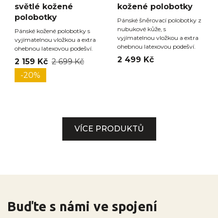
světlé kožené
kožené polobotky
polobotky
Pánské šněrovací polobotky z
nubukové kůže, s
Pánské kožené polobotky s
vyjímatelnou vložkou a extra
vyjímatelnou vložkou a extra
ohebnou latexovou podešví.
ohebnou latexovou podešví.
2 499 Kč
2 159 Kč
2 699 Kč
-20%
VÍCE PRODUKTŮ
Buďte s námi ve spojení