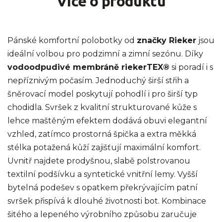
Více o produktu
Pánské komfortní polobotky od
značky Rieker
jsou
ideální volbou pro podzimní a zimní sezónu. Díky
vodoodpudivé membráně riekerTEX®
si poradí i s
nepříznivým počasím. Jednoduchý širší střih a
šněrovací model poskytují pohodlí i pro širší typ
chodidla. Svršek z kvalitní strukturované kůže s
lehce maštěným efektem dodává obuvi elegantní
vzhled, zatímco prostorná špička a extra měkká
stélka potažená kůží zajišťují maximální komfort.
Uvnitř najdete prodyšnou, slabě polstrovanou
textilní podšívku a syntetické vnitřní lemy. Vyšší
bytelná podešev s opatkem překrývajícím patní
svršek přispívá k dlouhé životnosti bot. Kombinace
šitého a lepeného výrobního způsobu zaručuje