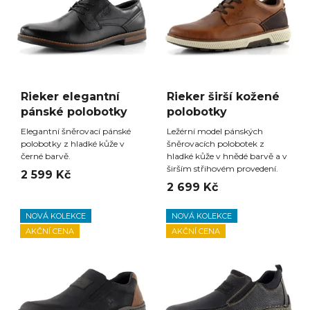
Rieker elegantní
Rieker širší kožené
pánské polobotky
polobotky
Elegantní šněrovací pánské
Ležérní model pánských
polobotky z hladké kůže v
šněrovacích polobotek z
černé barvě.
hladké kůže v hnědé barvě a v
širším střihovém provedení.
2 599 Kč
2 699 Kč
NOVÁ KOLEKCE
NOVÁ KOLEKCE
AKČNÍ CENA
AKČNÍ CENA