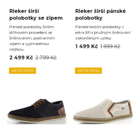
Rieker širší
Rieker širší pánské
polobotky se zipem
polobotky
Pánské polobotky širším
Pánské textilní polobotky v
střihovém provedení, se
extra šíři s pružným šněrování
šněrováním, postranním
zakončeným uzlíky.
zipem a vyjímatelnou
1 499 Kč
1 999 Kč
vložkou.
2 499 Kč
2 799 Kč
AKČNÍ CENA
AKČNÍ CENA