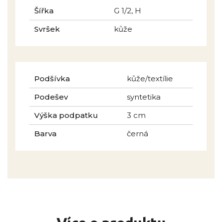
Šířka
G 1/2, H
Svršek
kůže
Podšívka
kůže/textílie
Podešev
syntetika
Výška podpatku
3 cm
Barva
černá