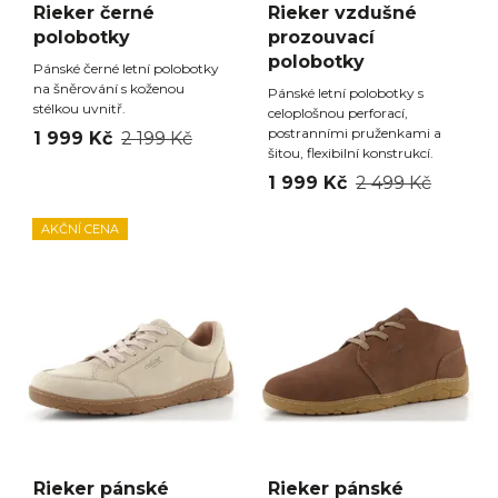
Rieker černé
Rieker vzdušné
polobotky
prozouvací
polobotky
Pánské černé letní polobotky
na šněrování s koženou
Pánské letní polobotky s
stélkou uvnitř.
celoplošnou perforací,
postranními pruženkami a
1 999 Kč
2 199 Kč
šitou, flexibilní konstrukcí.
1 999 Kč
2 499 Kč
AKČNÍ CENA
Rieker pánské
Rieker pánské