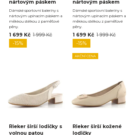
nártovým páskem
nártovým páskem
Dámské sportovní baleríny s
Dámské sportovní baleríny s
nártovým upínacím páskem a
nártovým upínacím páskem a
měkkou stélkou z paměťové
měkkou stélkou z paměťové
pěny.
pěny.
1 699 Kč
1 999 Kč
1 699 Kč
1 999 Kč
-15%
-15%
AKČNÍ CENA
Rieker širší lodičky s
Rieker širší kožené
volnou patou
lodičky