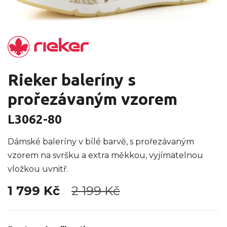
Rieker baleríny s
prořezávaným vzorem
L3062-80
Dámské baleríny v bílé barvě, s prořezávaným
vzorem na svršku a extra měkkou, vyjímatelnou
vložkou uvnitř.
1 799 Kč
2 199 Kč