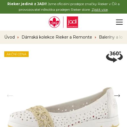
Rieker jedině z JADI!
Jsme oficiální prodejce značky Rieker v ČR a
provozovatel několika prodejen Rieker store.
Zjistit více
.
Úvod
Dámská kolekce Rieker a Remonte
Baleríny a lod
AKČNÍ CENA