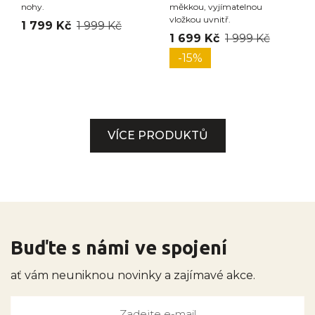
nohy.
měkkou, vyjímatelnou
vložkou uvnitř.
1 799 Kč
1 999 Kč
1 699 Kč
1 999 Kč
-15%
VÍCE PRODUKTŮ
Buďte s námi ve spojení
ať vám neuniknou novinky a zajímavé akce.