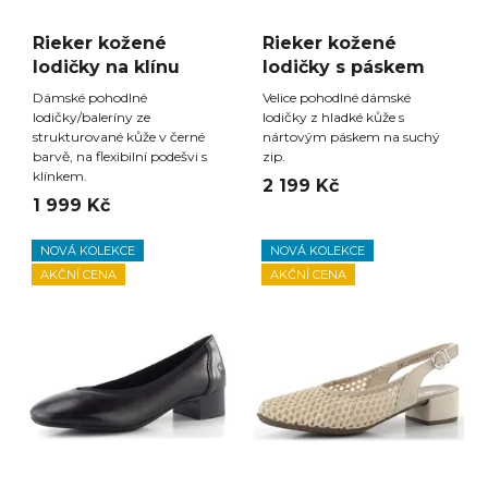
Rieker kožené
Rieker kožené
lodičky na klínu
lodičky s páskem
Dámské pohodlné
Velice pohodlné dámské
lodičky/baleríny ze
lodičky z hladké kůže s
strukturované kůže v černé
nártovým páskem na suchý
barvě, na flexibilní podešvi s
zip.
klínkem.
2 199 Kč
1 999 Kč
NOVÁ KOLEKCE
NOVÁ KOLEKCE
AKČNÍ CENA
AKČNÍ CENA