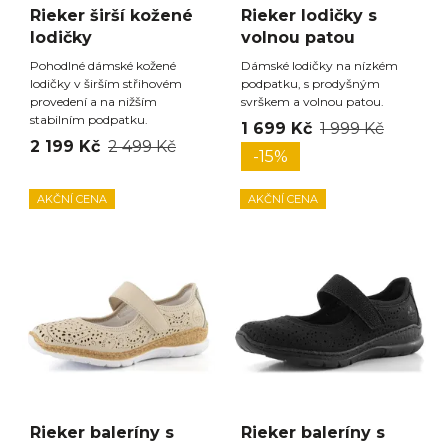
Rieker širší kožené
Rieker lodičky s
lodičky
volnou patou
Pohodlné dámské kožené
Dámské lodičky na nízkém
lodičky v širším střihovém
podpatku, s prodyšným
provedení a na nižším
svrškem a volnou patou.
stabilním podpatku.
1 699 Kč
1 999 Kč
2 199 Kč
2 499 Kč
-15%
AKČNÍ CENA
AKČNÍ CENA
Rieker baleríny s
Rieker baleríny s