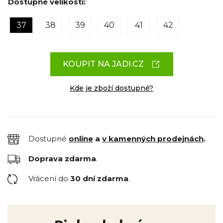
Dostupné velikosti:
37
38
39
40
41
42
KOUPIT NA JADI.CZ
Kde je zboží dostupné?
Dostupné
online
a
v kamenných prodejnách
.
Doprava zdarma
.
Vrácení do
30 dní zdarma
.