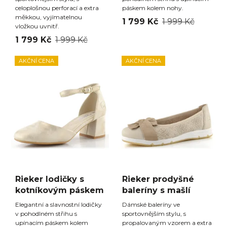
celoplošnou perforací a extra
páskem kolem nohy.
měkkou, vyjímatelnou
1 799 Kč
1 999 Kč
vložkou uvnitř.
1 799 Kč
1 999 Kč
AKČNÍ CENA
AKČNÍ CENA
Rieker lodičky s
Rieker prodyšné
kotníkovým páskem
baleríny s mašlí
Elegantní a slavnostní lodičky
Dámské baleríny ve
v pohodlném střihu s
sportovnějším stylu, s
upínacím páskem kolem
propalovaným vzorem a extra