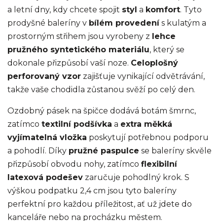
a letní dny, kdy chcete spojit
styl
a
komfort
. Tyto
prodyšné baleríny v
bílém provedení
s kulatým a
prostorným střihem jsou vyrobeny z
lehce
pružného syntetického materiálu
, který se
dokonale přizpůsobí vaší noze.
Celoplošný
perforovaný vzor
zajišťuje vynikající odvětrávání,
takže vaše chodidla zůstanou svěží po celý den.
Ozdobný pásek na špičce dodává botám šmrnc,
zatímco
textilní podšívka
a
extra měkká
vyjímatelná vložka
poskytují potřebnou podporu
a pohodlí. Díky
pružné paspulce
se baleríny skvěle
přizpůsobí obvodu nohy, zatímco
flexibilní
latexová podešev
zaručuje pohodlný krok. S
výškou podpatku 2,4 cm jsou tyto baleríny
perfektní pro každou příležitost, ať už jdete do
kanceláře nebo na procházku městem.