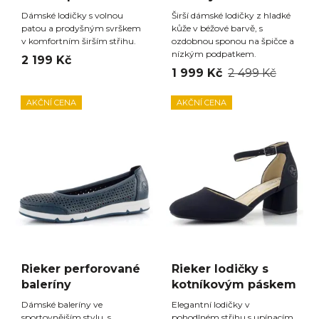
Dámské lodičky s volnou
Širší dámské lodičky z hladké
patou a prodyšným svrškem
kůže v béžové barvě, s
v komfortním širším střihu.
ozdobnou sponou na špičce a
nízkým podpatkem.
2 199 Kč
1 999 Kč
2 499 Kč
AKČNÍ CENA
AKČNÍ CENA
Rieker perforované
Rieker lodičky s
baleríny
kotníkovým páskem
Dámské baleríny ve
Elegantní lodičky v
sportovnějším stylu, s
pohodlném střihu s upínacím