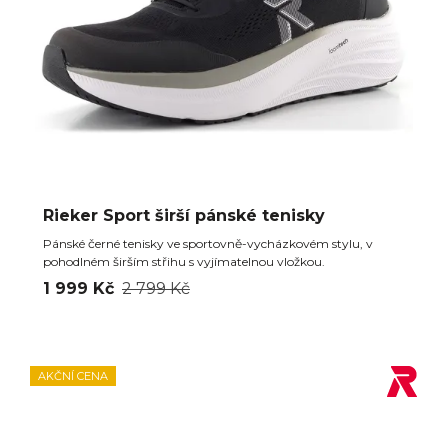
Rieker Sport širší pánské tenisky
Pánské černé tenisky ve sportovně-vycházkovém stylu, v
pohodlném širším střihu s vyjímatelnou vložkou.
1 999 Kč
2 799 Kč
AKČNÍ CENA