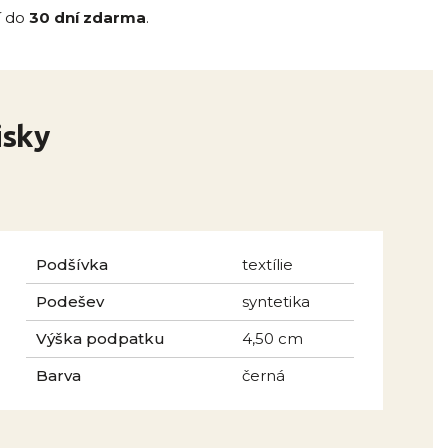
í do
30 dní zdarma
.
isky
Podšívka
textílie
Podešev
syntetika
Výška podpatku
4,50 cm
Barva
černá