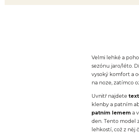
Velmi lehké a poh
sezónu jaro/léto. 
vysoký komfort a o
na noze, zatímco o
Uvnitř najdete
text
klenby a patním a
patním lemem
a v
den. Tento model 
lehkostí, což z něj