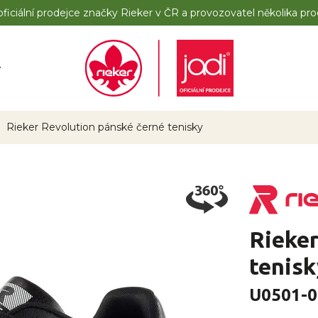
iciální prodejce značky Rieker v ČR a provozovatel několika pro
y
Rieker Revolution pánské černé tenisky
Rieker
tenisk
U0501-0