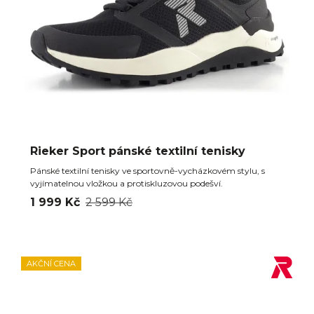
Rieker Sport pánské textilní tenisky
Pánské textilní tenisky ve sportovně-vycházkovém stylu, s
vyjímatelnou vložkou a protiskluzovou podešví.
1 999 Kč
2 599 Kč
AKČNÍ CENA