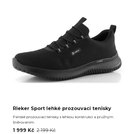
Rieker Sport lehké prozouvací tenisky
Pánské prozouvací tenisky s lehkou konstrukcí a pružným
šněrováním.
1 999 Kč
2 199 Kč