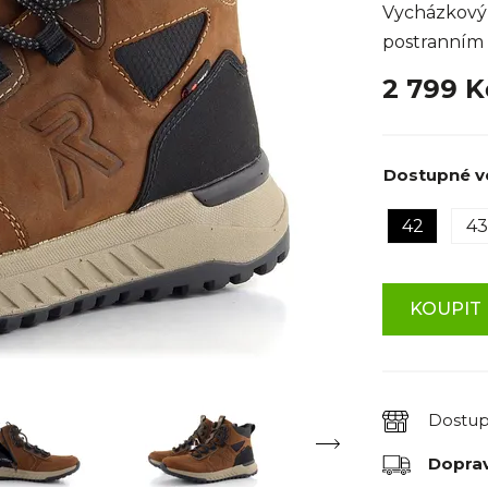
Vycházkový 
postranním
2 799 
Dostupné ve
42
43
KOUPIT 
Dostu
Dopra