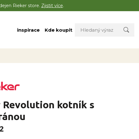
dejen Rieker store.
Zjistit více
.
inspirace
Kde koupit
 Revolution kotník s
ránou
2