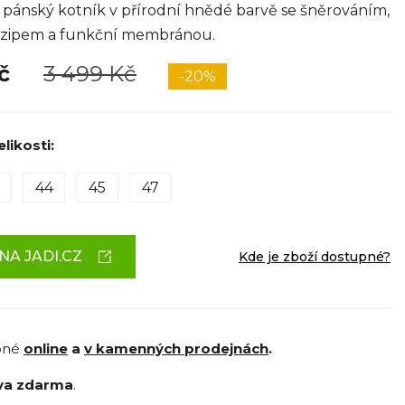
pánský kotník v přírodní hnědé barvě se šněrováním,
 zipem a funkční membránou.
Kč
3 499 Kč
-20%
likosti:
44
45
47
NA JADI.CZ
Kde je zboží dostupné?
pné
online
a
v kamenných prodejnách
.
va zdarma
.