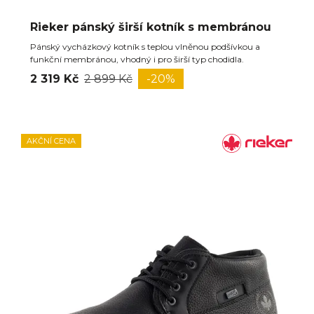
Rieker pánský širší kotník s membránou
Pánský vycházkový kotník s teplou vlněnou podšívkou a
funkční membránou, vhodný i pro širší typ chodidla.
2 319 Kč
2 899 Kč
-20%
AKČNÍ CENA