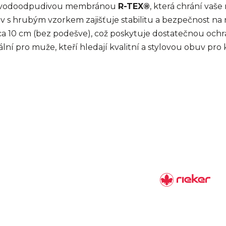
a vodoodpudivou membránou
R-TEX®
, která chrání vaše
s hrubým vzorkem zajišťuje stabilitu a bezpečnost na 
ca 10 cm (bez podešve), což poskytuje dostatečnou och
lní pro muže, kteří hledají kvalitní a stylovou obuv pr