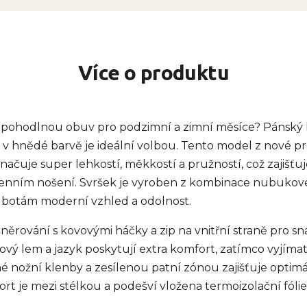
Více o produktu
a pohodlnou obuv pro podzimní a zimní měsíce? Pánský
v hnědé barvě je ideální volbou. Tento model z nové 
načuje super lehkostí, měkkostí a pružností, což zajišťu
enním nošení. Svršek je vyroben z kombinace nubukové 
vá botám moderní vzhled a odolnost.
šněrování s kovovými háčky a zip na vnitřní straně pro sn
ový lem a jazyk poskytují extra komfort, zatímco vyjíma
 nožní klenby a zesílenou patní zónou zajišťuje optimá
rt je mezi stélkou a podešví vložena termoizolační fólie