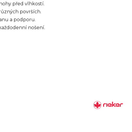
 nohy před vlhkostí.
různých površích.
ranu a podporu.
o každodenní nošení.