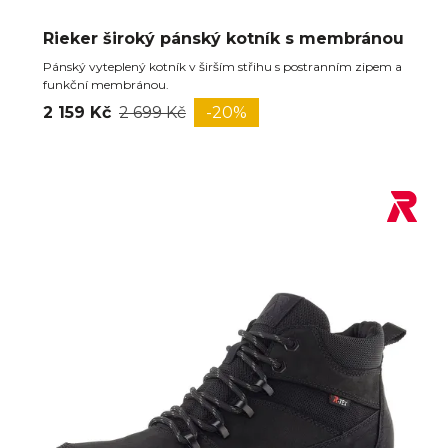
Rieker široký pánský kotník s membránou
Pánský vyteplený kotník v širším střihu s postranním zipem a
funkční membránou.
2 159 Kč
2 699 Kč
-20%