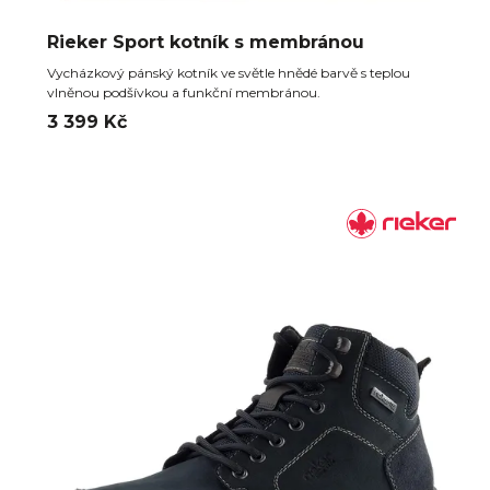
Rieker Sport kotník s membránou
Vycházkový pánský kotník ve světle hnědé barvě s teplou
vlněnou podšívkou a funkční membránou.
3 399 Kč