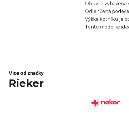
Obuv je vybaven
Odlehčená podešev 
Výška kotníku je c
Tento model je ideá
Více od značky
Rieker