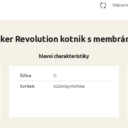
Vrácen
eker Revolution kotník s membrá
hlavní charakteristiky
Šířka
G
Svršek
kůže/syntetika