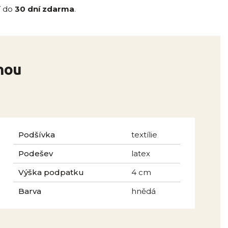
í do
30 dní zdarma
.
nou
Podšívka
textílie
Podešev
latex
Výška podpatku
4 cm
Barva
hnědá