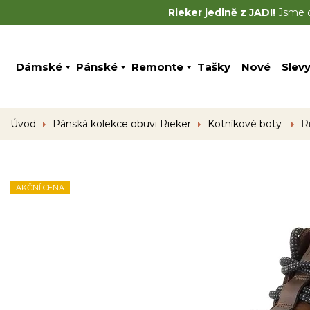
Rieker jedině z JADI!
Jsme of
Dámské
Pánské
Remonte
Tašky
Nové
Slev
Úvod
Pánská kolekce obuvi Rieker
Kotníkové boty
R
AKČNÍ CENA