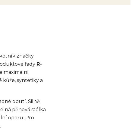
 kotník značky
produktové řady
R-
je maximální
kůže, syntetiky a
adné obutí. Silně
telná pěnová stélka
lní oporu. Pro
.