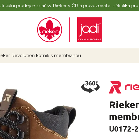
iciální prodejce značky Rieker v ČR a provozovatel několika pro
y
ieker Revolution kotník s membránou
Rieker
memb
U0172-2