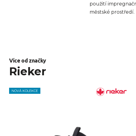
použití impregnačn
městské prostředí.
Více od značky
Rieker
NOVÁ KOLEKCE