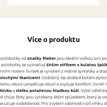
Více o produktu
 polobotky od
značky Rieker
jsou ideální volbou pro po
 polobotky se vyznačují
širším střihem s kulatou špič
denním nošení. Svršek je vyroben z matné syntetiky a do
plochými tkanicemi
. Ozdobný zip dodává botám stylov
na lemu obuvi usnadňuje obutí a zvyšuje komfort. Uvnitř
dšívku
a
stélku potaženou hladkou kůží
. Vyšší odleh
při chůzi. Boty jsou vyrobeny šitým způsobem, který je v
nezaručuje vodotěsnost. Pro zvýšení odolnosti vůči vlhk