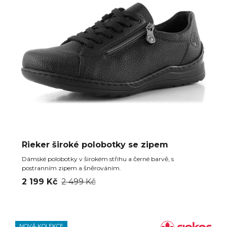
Rieker široké polobotky se zipem
Dámské polobotky v širokém střihu a černé barvě, s
postranním zipem a šněrováním.
2 199 Kč
2 499 Kč
NOVÁ KOLEKCE