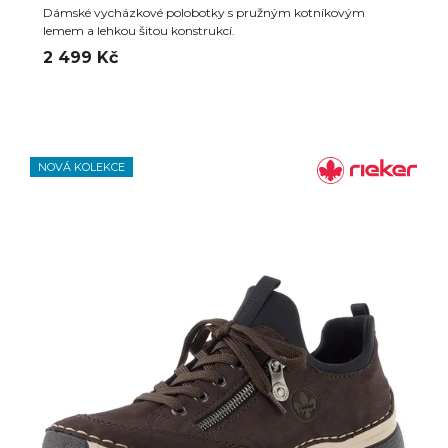
Dámské vycházkové polobotky s pružným kotníkovým
lemem a lehkou šitou konstrukcí.
2 499 Kč
NOVÁ KOLEKCE