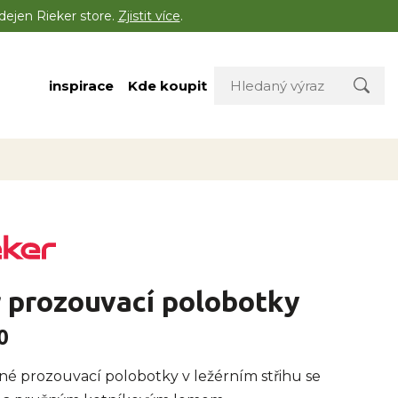
dejen Rieker store.
Zjistit více
.
inspirace
Kde koupit
 prozouvací polobotky
0
é prozouvací polobotky v ležérním střihu se