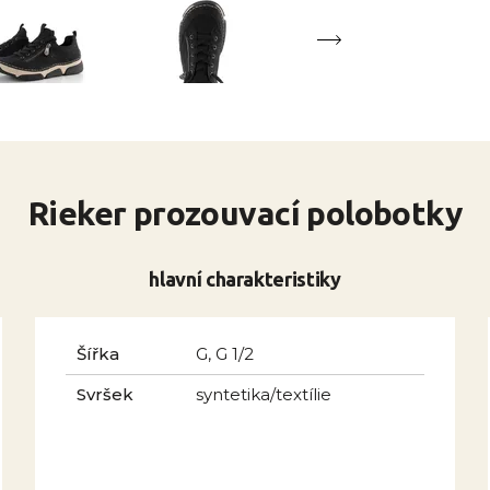
Rieker prozouvací polobotky
hlavní charakteristiky
Šířka
G, G 1/2
Svršek
syntetika/textílie