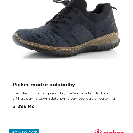
Rieker modré polobotky
Dámské prozouvací polobotky v ležérním a komfortním
střihu s gumičkovým dotahem a paměťovou stélkou uvnitř.
2 299 Kč
NOVÁ KOLEKCE