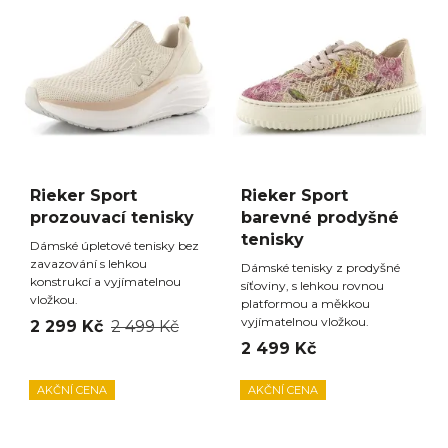
Rieker Sport
Rieker Sport
prozouvací tenisky
barevné prodyšné
tenisky
Dámské úpletové tenisky bez
zavazování s lehkou
Dámské tenisky z prodyšné
konstrukcí a vyjímatelnou
síťoviny, s lehkou rovnou
vložkou.
platformou a měkkou
vyjímatelnou vložkou.
2 299 Kč
2 499 Kč
2 499 Kč
AKČNÍ CENA
AKČNÍ CENA