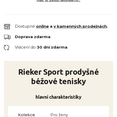
Dostupné
online
a
v kamenných prodejnách
.
Doprava zdarma
.
Vrácení do
30 dní zdarma
.
Rieker Sport prodyšné
béžové tenisky
hlavní charakteristiky
Kolekce
Pro ženy