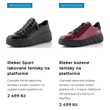
NOVÁ KOLEKCE
NOVÁ KOLEKCE
Rieker Sport
Rieker kožené
lakované tenisky na
tenisky na
platformě
platformě
Dámské černé lakované
Dámské lakované kožené
tenisky s kroko vzorem na
tenisky na vysoké módní
vysoké módní platformě.
platformě v krásné, třešňově
červené barvě s černými
2 499 Kč
doplňky.
2 499 Kč