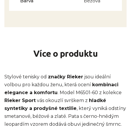
Barva
béžová
Více o produktu
Stylové tenisky od
značky Rieker
jsou ideální
volbou pro každou ženu, která ocení
kombinaci
elegance a komfortu
. Model M6501-60 z kolekce
Rieker Sport
vás okouzlí svrškem z
hladké
syntetiky a prodyšné textilie
, který vyniká odstíny
smetanové, béžové a zlaté. Pata s černo-hnědým
leopardím vzorem dodává obuvi jedinečný šmrnc.