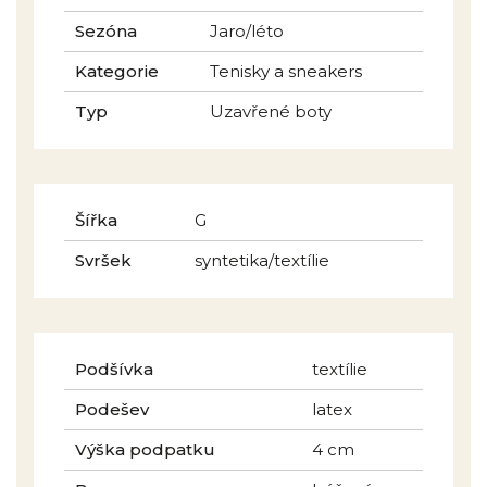
Sezóna
Jaro/léto
Kategorie
Tenisky a sneakers
Typ
Uzavřené boty
Šířka
G
Svršek
syntetika/textílie
Podšívka
textílie
Podešev
latex
Výška podpatku
4 cm