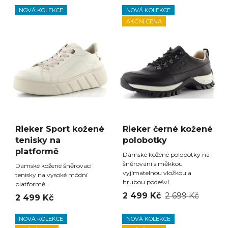
NOVÁ KOLEKCE
NOVÁ KOLEKCE
AKČNÍ CENA
Rieker Sport kožené
Rieker černé kožené
tenisky na
polobotky
platformě
Dámské kožené polobotky na
šněrování s měkkou
Dámské kožené šněrovací
vyjímatelnou vložkou a
tenisky na vysoké módní
hrubou podešví.
platformě.
2 499 Kč
2 699 Kč
2 499 Kč
NOVÁ KOLEKCE
NOVÁ KOLEKCE