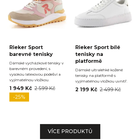
Rieker Sport
Rieker Sport bílé
barevné tenisky
tenisky na
platformě
Dámské vycházkové tenisky v
barevném provedení, s
Dámské ultralehké kožené
vysokou latexovou podešví a
tenisky na platformě s
vyjímatelnou vložkou.
vyjímatelnou vložkou uvnitř.
1 949 Kč
2 599 Kč
2 199 Kč
2 499 Kč
-25%
VÍCE PRODUKTŮ