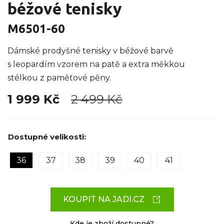
béžové tenisky
M6501-60
Dámské prodyšné tenisky v béžové barvě
s leopardím vzorem na patě a extra měkkou
stélkou z paměťové pěny.
1 999 Kč
2 499 Kč
Dostupné velikosti:
36
37
38
39
40
41
KOUPIT NA JADI.CZ
Kde je zboží dostupné?