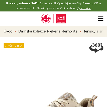
Rieker jedině z JADI!
Jsme oficiální prodejce značky Rieker v ČR a
provozovatel několika prodejen Rieker store.
Zjistit více
.
Úvod
Dámská kolekce Rieker a Remonte
Tenisky a sne
AKČNÍ CENA