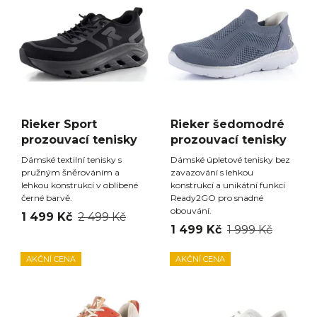
Rieker Sport
Rieker šedomodré
prozouvací tenisky
prozouvací tenisky
Dámské textilní tenisky s
Dámské úpletové tenisky bez
pružným šněrováním a
zavazování s lehkou
lehkou konstrukcí v oblíbené
konstrukcí a unikátní funkcí
černé barvě.
Ready2GO pro snadné
obouvání.
1 499 Kč
2 499 Kč
1 499 Kč
1 999 Kč
AKČNÍ CENA
AKČNÍ CENA