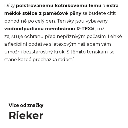
Díky
polstrovanému kotníkovému lemu
a
extra
měkké stélce z paměťové pěny
se budete cítit
pohodlně po celý den. Tenisky jsou vybaveny
vodoodpudivou membránou R-TEX®
, což
zajišťuje ochranu před nepříznivým počasím. Lehké
a flexibilní podešve s latexovým nášlapem vám
umožní bezstarostný krok. S těmito teniskami se
stane každá procházka radostí.
Více od značky
Rieker