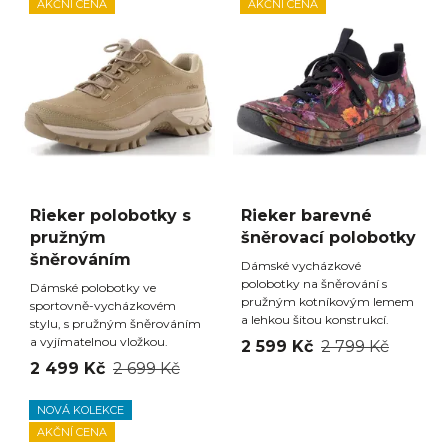
AKČNÍ CENA
AKČNÍ CENA
Rieker polobotky s
Rieker barevné
pružným
šněrovací polobotky
šněrováním
Dámské vycházkové
polobotky na šněrování s
Dámské polobotky ve
pružným kotníkovým lemem
sportovně-vycházkovém
a lehkou šitou konstrukcí.
stylu, s pružným šněrováním
a vyjímatelnou vložkou.
2 599 Kč
2 799 Kč
2 499 Kč
2 699 Kč
NOVÁ KOLEKCE
AKČNÍ CENA