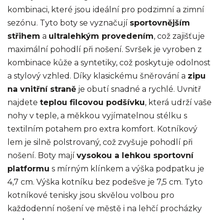
kombinaci, které jsou ideální pro podzimní a zimní
sezónu. Tyto boty se vyznačují
sportovnějším
střihem
a
ultralehkým provedením
, což zajišťuje
maximální pohodlí při nošení. Svršek je vyroben z
kombinace kůže a syntetiky, což poskytuje odolnost
a stylový vzhled. Díky klasickému šněrování a
zipu
na vnitřní straně
je obutí snadné a rychlé. Uvnitř
najdete
teplou filcovou podšívku
, která udrží vaše
nohy v teple, a měkkou vyjímatelnou stélku s
textilním potahem pro extra komfort. Kotníkový
lem je silně polstrovaný, což zvyšuje pohodlí při
nošení. Boty mají
vysokou a lehkou sportovní
platformu
s mírným klínkem a výška podpatku je
4,7 cm. Výška kotníku bez podešve je 7,5 cm. Tyto
kotníkové tenisky jsou skvělou volbou pro
každodenní nošení ve městě i na lehčí procházky