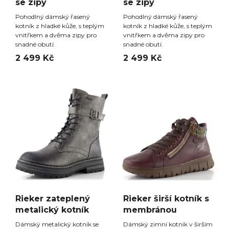
se zipy
se zipy
Pohodlný dámský řasený
Pohodlný dámský řasený
kotník z hladké kůže, s teplým
kotník z hladké kůže, s teplým
vnitřkem a dvěma zipy pro
vnitřkem a dvěma zipy pro
snadné obutí.
snadné obutí.
2 499 Kč
2 499 Kč
Rieker zateplený
Rieker širší kotník s
metalický kotník
membránou
Dámský metalický kotník se
Dámský zimní kotník v širším