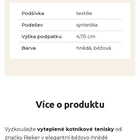
Podšívka
textílie
Podešev
syntetika
Výška podpatku
4,70 cm
Barva
hnědá, béžová
Více o produktu
Vyzkoušejte
vyteplené kotníkové tenisky
od
značky Rieker v elegantní béžovo-hnědé