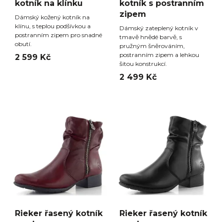
kotník na klínku
kotník s postranním
zipem
Dámský kožený kotník na
klínu, s teplou podšívkou a
Dámský zateplený kotník v
postranním zipem pro snadné
tmavě hnědé barvě, s
obutí.
pružným šněrováním,
postranním zipem a lehkou
2 599 Kč
šitou konstrukcí.
2 499 Kč
Rieker řasený kotník
Rieker řasený kotník