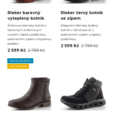
Rieker barevný
Rieker černý kotník
vyteplený kotník
se zipem
Šněrovací dámský kotník s
Elegantní dámský kožený
barevným květinovým
kotník v černé barvě, s
vzorem, teplou podšívkou,
postranním zipem a teplou
postranním zipem a bytelnou
podšívkou.
podešví.
2 599 Kč
2 799 Kč
2 599 Kč
2 799 Kč
NOVÁ KOLEKCE
AKČNÍ CENA