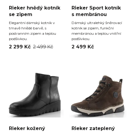
Rieker hnědý kotník
Rieker Sport kotník
se zipem
s membránou
Elegantní dámský kotník v
Dámský ultralehký šněrovací
tmavě hnědé barvě, s
kotník se zipem, funkční
postranním zipem a teplou
membránou a teplou vnitřní
podšívkou.
podšívkou.
2 299 Kč
2 499 Kč
2 499 Kč
Rieker kožený
Rieker zateplený