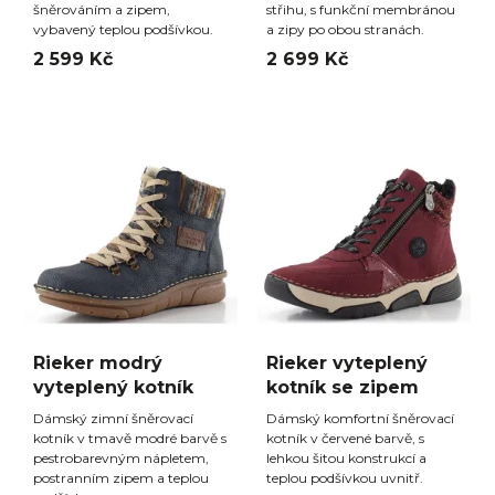
šněrováním a zipem,
střihu, s funkční membránou
vybavený teplou podšívkou.
a zipy po obou stranách.
2 599 Kč
2 699 Kč
Rieker modrý
Rieker vyteplený
vyteplený kotník
kotník se zipem
Dámský zimní šněrovací
Dámský komfortní šněrovací
kotník v tmavě modré barvě s
kotník v červené barvě, s
pestrobarevným nápletem,
lehkou šitou konstrukcí a
postranním zipem a teplou
teplou podšívkou uvnitř.