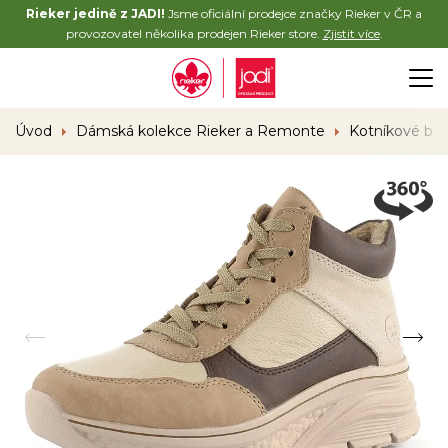
Rieker jedině z JADI!
Jsme oficiální prodejce značky Rieker v ČR a
provozovatel několika prodejen Rieker store.
Zjistit více
.
Úvod
Dámská kolekce Rieker a Remonte
Kotníkové bo