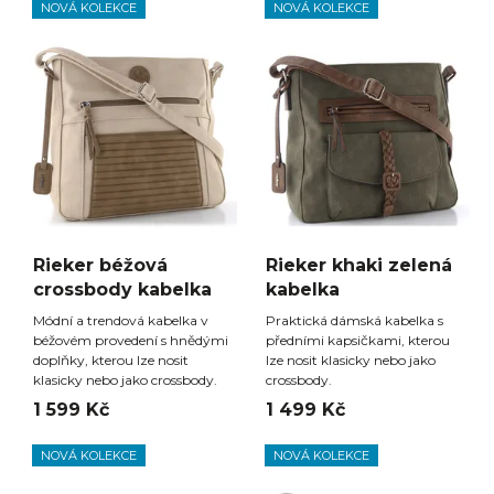
NOVÁ KOLEKCE
NOVÁ KOLEKCE
Rieker béžová
Rieker khaki zelená
crossbody kabelka
kabelka
Módní a trendová kabelka v
Praktická dámská kabelka s
béžovém provedení s hnědými
předními kapsičkami, kterou
doplňky, kterou lze nosit
lze nosit klasicky nebo jako
klasicky nebo jako crossbody.
crossbody.
1 599 Kč
1 499 Kč
NOVÁ KOLEKCE
NOVÁ KOLEKCE