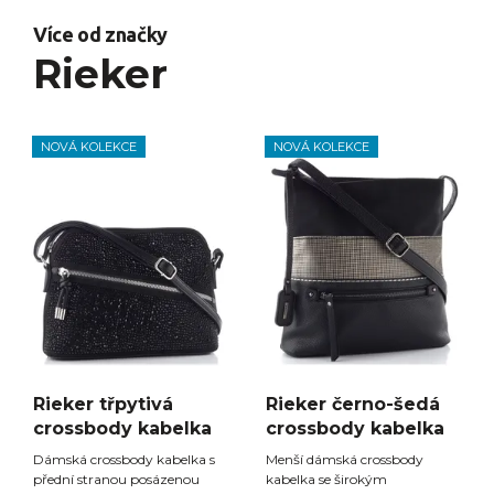
Více od značky
Rieker
NOVÁ KOLEKCE
NOVÁ KOLEKCE
Rieker třpytivá
Rieker černo-šedá
crossbody kabelka
crossbody kabelka
Dámská crossbody kabelka s
Menší dámská crossbody
přední stranou posázenou
kabelka se širokým