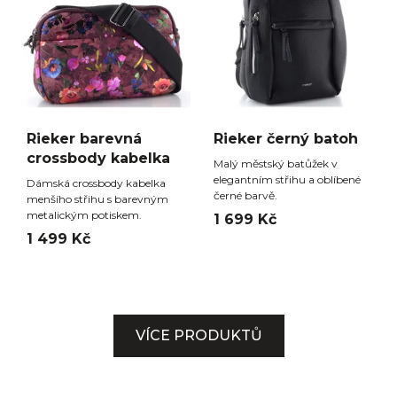
Rieker barevná
Rieker černý batoh
crossbody kabelka
Malý městský batůžek v
elegantním střihu a oblíbené
Dámská crossbody kabelka
černé barvě.
menšího střihu s barevným
metalickým potiskem.
1 699 Kč
1 499 Kč
VÍCE PRODUKTŮ