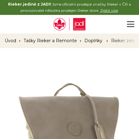
Rieker jedině z JADI!
Jsme oficiální prodejce značky Rieker v ČR a
provozovatel několika prodejen Rieker store.
Zjistit více
.
Úvod
Tašky Rieker a Remonte
Doplňky
Rieker zelen