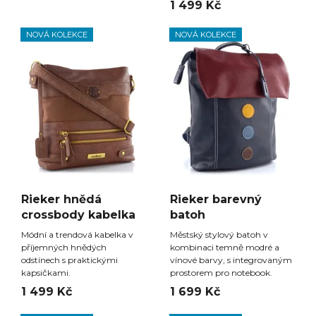
1 499 Kč
NOVÁ KOLEKCE
NOVÁ KOLEKCE
Rieker hnědá
Rieker barevný
crossbody kabelka
batoh
Módní a trendová kabelka v
Městský stylový batoh v
příjemných hnědých
kombinaci temně modré a
odstínech s praktickými
vínové barvy, s integrovaným
kapsičkami.
prostorem pro notebook.
1 499 Kč
1 699 Kč