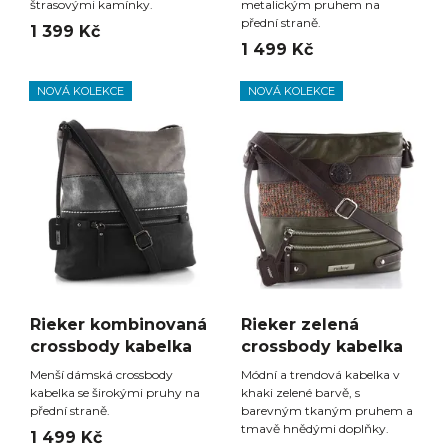
štrasovými kamínky.
metalickým pruhem na
přední straně.
1 399 Kč
1 499 Kč
NOVÁ KOLEKCE
NOVÁ KOLEKCE
Rieker kombinovaná
Rieker zelená
crossbody kabelka
crossbody kabelka
Menší dámská crossbody
Módní a trendová kabelka v
kabelka se širokými pruhy na
khaki zelené barvě, s
přední straně.
barevným tkaným pruhem a
tmavě hnědými doplňky.
1 499 Kč