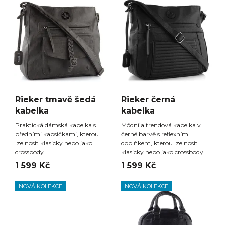
Rieker tmavě šedá
Rieker černá
kabelka
kabelka
Praktická dámská kabelka s
Módní a trendová kabelka v
předními kapsičkami, kterou
černé barvě s reflexním
lze nosit klasicky nebo jako
doplňkem, kterou lze nosit
crossbody.
klasicky nebo jako crossbody.
1 599 Kč
1 599 Kč
NOVÁ KOLEKCE
NOVÁ KOLEKCE