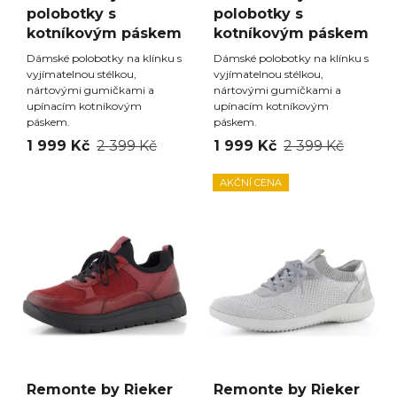
polobotky s
polobotky s
kotníkovým páskem
kotníkovým páskem
Dámské polobotky na klínku s
Dámské polobotky na klínku s
vyjímatelnou stélkou,
vyjímatelnou stélkou,
nártovými gumičkami a
nártovými gumičkami a
upínacím kotníkovým
upínacím kotníkovým
páskem.
páskem.
1 999 Kč
2 399 Kč
1 999 Kč
2 399 Kč
AKČNÍ CENA
Remonte by Rieker
Remonte by Rieker