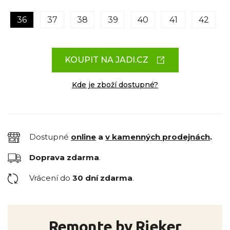
36
37
38
39
40
41
42
KOUPIT NA JADI.CZ
Kde je zboží dostupné?
Dostupné
online
a
v kamenných prodejnách
.
Doprava zdarma
.
Vrácení do
30 dní zdarma
.
Remonte by Rieker