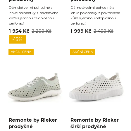
Dámské velmi pohodlné a
Dámské velmi pohodlné a
lehké polobotky z povrstvené
lehké polobotky z povrstvené
kůže s jemnou celoplošnou
kůže s jemnou celoplošnou
perforací.
perforací.
1 954 Kč
2 299 Kč
1 999 Kč
2 499 Kč
-15%
AKČNÍ CENA
AKČNÍ CENA
Remonte by Rieker
Remonte by Rieker
prodyšné
širší prodyšné