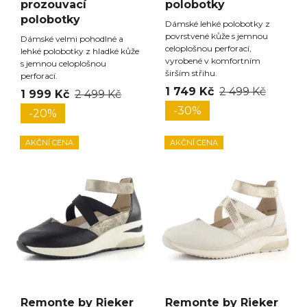
prozouvací
polobotky
polobotky
Dámské lehké polobotky z
povrstvené kůže s jemnou
Dámské velmi pohodlné a
celoplošnou perforací,
lehké polobotky z hladké kůže
vyrobené v komfortním
s jemnou celoplošnou
širším střihu.
perforací.
1 749 Kč
2 499 Kč
1 999 Kč
2 499 Kč
-30%
-20%
AKČNÍ CENA
AKČNÍ CENA
Remonte by Rieker
Remonte by Rieker