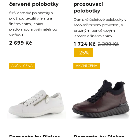
červené polobotky
prozouvací
polobotky
Širší dámské polobotky s
pružnou textilií v lemu a
Dámské úpletové polobotky v
šněrováním, lehkou
šedo-stříbrném provedení, s
platformou a vyjímatelnou
pružným ponožkovým
vložkou.
lemem a šněrováním.
2 699 Kč
1 724 Kč
2 299 Kč
-25%
AKČNÍ CENA
AKČNÍ CENA