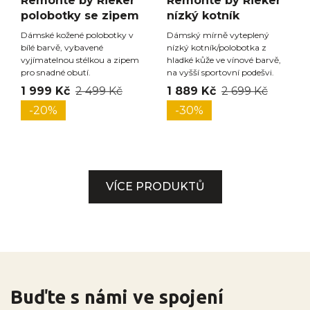
Remonte by Rieker
Remonte by Rieker
polobotky se zipem
nízký kotník
Dámské kožené polobotky v
Dámský mírně vyteplený
bílé barvě, vybavené
nízký kotník/polobotka z
vyjímatelnou stélkou a zipem
hladké kůže ve vínové barvě,
pro snadné obutí.
na vyšší sportovní podešvi.
1 999 Kč
2 499 Kč
1 889 Kč
2 699 Kč
-20%
-30%
VÍCE PRODUKTŮ
Buďte s námi ve spojení