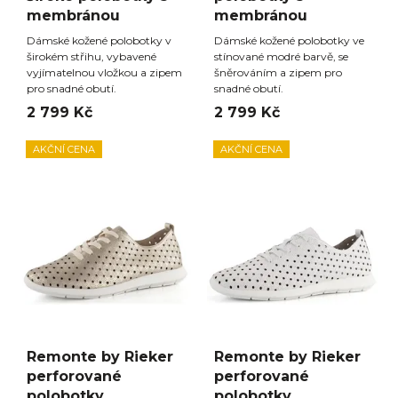
membránou
membránou
Dámské kožené polobotky v
Dámské kožené polobotky ve
širokém střihu, vybavené
stínované modré barvě, se
vyjímatelnou vložkou a zipem
šněrováním a zipem pro
pro snadné obutí.
snadné obutí.
2 799 Kč
2 799 Kč
AKČNÍ CENA
AKČNÍ CENA
Remonte by Rieker
Remonte by Rieker
perforované
perforované
polobotky
polobotky