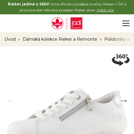
Rieker jedině z JADI!
Jsme oficiální prodejce značky Rieker v ČR a
provozovatel několika prodejen Rieker store.
Zjistit více
.
Úvod
Dámská kolekce Rieker a Remonte
Polobotky a 