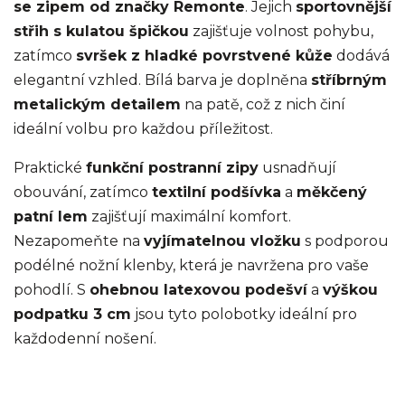
se zipem od značky Remonte
. Jejich
sportovnější
střih s kulatou špičkou
zajišťuje volnost pohybu,
zatímco
svršek z hladké povrstvené kůže
dodává
elegantní vzhled. Bílá barva je doplněna
stříbrným
metalickým detailem
na patě, což z nich činí
ideální volbu pro každou příležitost.
Praktické
funkční postranní zipy
usnadňují
obouvání, zatímco
textilní podšívka
a
měkčený
patní lem
zajišťují maximální komfort.
Nezapomeňte na
vyjímatelnou vložku
s podporou
podélné nožní klenby, která je navržena pro vaše
pohodlí. S
ohebnou latexovou podešví
a
výškou
podpatku 3 cm
jsou tyto polobotky ideální pro
každodenní nošení.