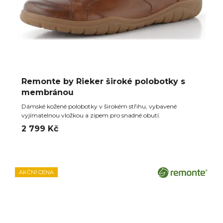
Remonte by Rieker široké polobotky s
membránou
Dámské kožené polobotky v širokém střihu, vybavené
vyjímatelnou vložkou a zipem pro snadné obutí.
2 799 Kč
AKČNÍ CENA