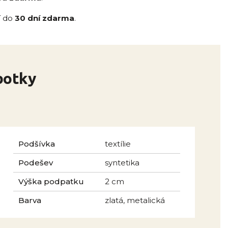
í do
30 dní zdarma
.
botky
Podšívka
textílie
Podešev
syntetika
Výška podpatku
2 cm
Barva
zlatá, metalická