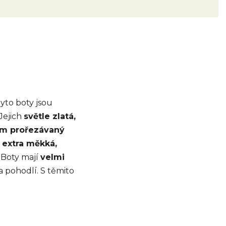
Tyto boty jsou
Jejich
světle zlatá,
em prořezávaný
a
extra měkká,
 Boty mají
velmi
 a pohodlí. S těmito