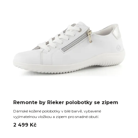
Remonte by Rieker polobotky se zipem
Dámské kožené polobotky v bílé barvě, vybavené
vyjímatelnou vložkou a zipem pro snadné obutí.
2 499 Kč