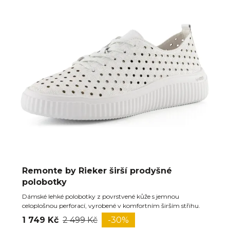
Remonte by Rieker širší prodyšné
polobotky
Dámské lehké polobotky z povrstvené kůže s jemnou
celoplošnou perforací, vyrobené v komfortním širším střihu.
1 749 Kč
2 499 Kč
-30%