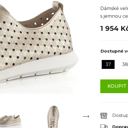
Dámské velm
s jemnou ce
1 954 K
Dostupné ve
37
38
KOUPIT 
Dostu
Dopra