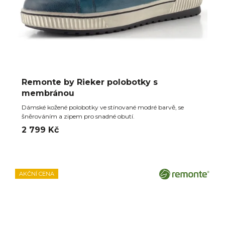
Remonte by Rieker polobotky s
membránou
Dámské kožené polobotky ve stínované modré barvě, se
šněrováním a zipem pro snadné obutí.
2 799 Kč
AKČNÍ CENA