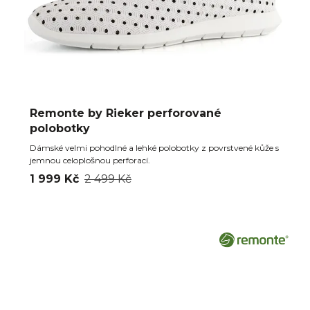
Remonte by Rieker perforované
polobotky
Dámské velmi pohodlné a lehké polobotky z povrstvené kůže s
jemnou celoplošnou perforací.
1 999 Kč
2 499 Kč