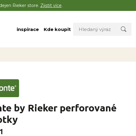
dejen Rieker store.
Zjistit více
.
inspirace
Kde koupit
te by Rieker perforované
otky
1