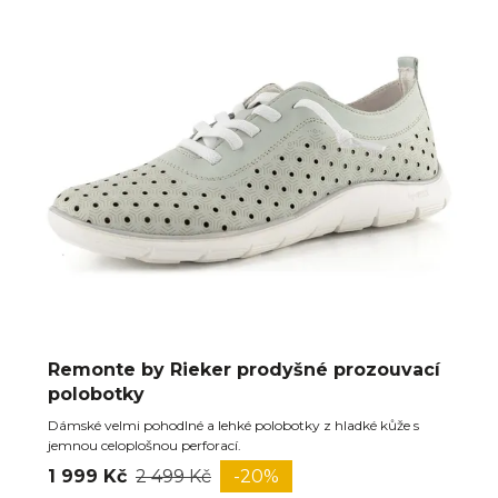
Remonte by Rieker prodyšné prozouvací
polobotky
Dámské velmi pohodlné a lehké polobotky z hladké kůže s
jemnou celoplošnou perforací.
1 999 Kč
2 499 Kč
-20%