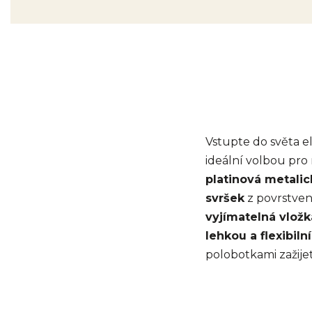
Vstupte do světa e
ideální volbou pro
platinová metalic
svršek
z povrstvené
vyjímatelná vložk
lehkou a flexibil
polobotkami zažijete