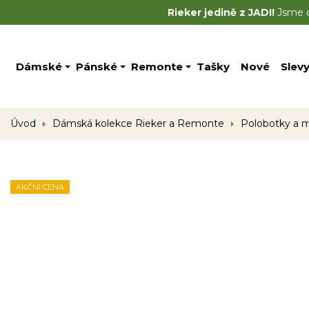
Rieker jedině z JADI!
Jsme of
Dámské
Pánské
Remonte
Tašky
Nové
Slev
Úvod
Dámská kolekce Rieker a Remonte
Polobotky a 
AKČNÍ CENA