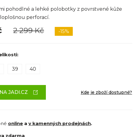
i pohodlné a lehké polobotky z povrstvené kůže
loplošnou perforací.
č
2 299 Kč
-15%
likosti:
39
40
NA JADI.CZ
Kde je zboží dostupné?
pné
online
a
v kamenných prodejnách
.
va zdarma
.