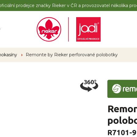
iciální prodejce značky Rieker v ČR a provozovatel několika pro
y
mokasíny
Remonte by Rieker perforované polobotky
Remon
polob
R7101-9