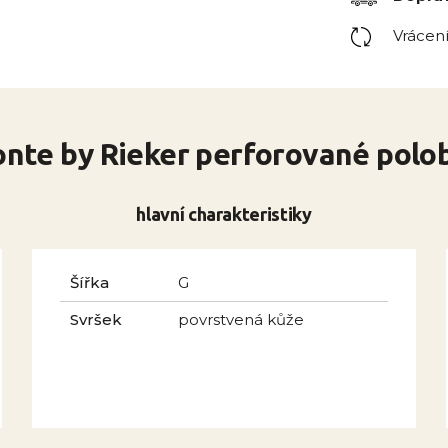
Vrácen
nte by Rieker perforované polo
hlavní charakteristiky
Šířka
G
Svršek
povrstvená kůže