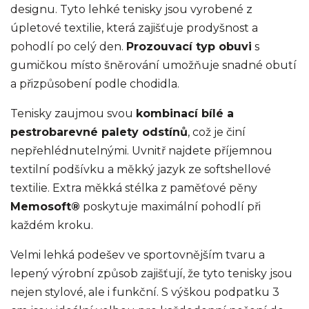
designu. Tyto lehké tenisky jsou vyrobené z
úpletové textilie, která zajišťuje prodyšnost a
pohodlí po celý den.
Prozouvací typ obuvi
s
gumičkou místo šněrování umožňuje snadné obutí
a přizpůsobení podle chodidla.
Tenisky zaujmou svou
kombinací bílé a
pestrobarevné palety odstínů
, což je činí
nepřehlédnutelnými. Uvnitř najdete příjemnou
textilní podšívku a měkký jazyk ze softshellové
textilie. Extra měkká stélka z paměťové pěny
Memosoft®
poskytuje maximální pohodlí při
každém kroku.
Velmi lehká podešev ve sportovnějším tvaru a
lepený výrobní způsob zajišťují, že tyto tenisky jsou
nejen stylové, ale i funkční. S výškou podpatku 3