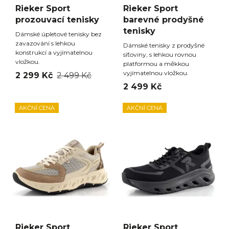
Rieker Sport
Rieker Sport
prozouvací tenisky
barevné prodyšné
tenisky
Dámské úpletové tenisky bez
zavazování s lehkou
Dámské tenisky z prodyšné
konstrukcí a vyjímatelnou
síťoviny, s lehkou rovnou
vložkou.
platformou a měkkou
vyjímatelnou vložkou.
2 299 Kč
2 499 Kč
2 499 Kč
AKČNÍ CENA
AKČNÍ CENA
Rieker Sport
Rieker Sport