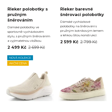
Rieker polobotky s
Rieker barevné
pružným
šněrovací polobotky
šněrováním
Dámské vycházkové
polobotky na šněrování s
Dámské polobotky ve
pružným kotníkovým lemem
sportovně-vycházkovém
a lehkou šitou konstrukcí.
stylu, s pružným šněrováním
a vyjímatelnou vložkou.
2 599 Kč
2 799 Kč
2 499 Kč
2 699 Kč
NOVÁ KOLEKCE
AKČNÍ CENA