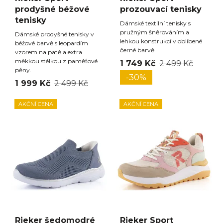
prodyšné béžové
prozouvací tenisky
tenisky
Dámské textilní tenisky s
pružným šněrováním a
Dámské prodyšné tenisky v
lehkou konstrukcí v oblíbené
béžové barvě s leopardím
černé barvě.
vzorem na patě a extra
měkkou stélkou z paměťové
1 749 Kč
2 499 Kč
pěny.
-30%
1 999 Kč
2 499 Kč
AKČNÍ CENA
AKČNÍ CENA
Rieker šedomodré
Rieker Sport