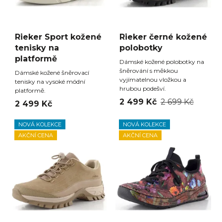
Rieker Sport kožené
Rieker černé kožené
tenisky na
polobotky
platformě
Dámské kožené polobotky na
šněrování s měkkou
Dámské kožené šněrovací
vyjímatelnou vložkou a
tenisky na vysoké módní
hrubou podešví.
platformě.
2 499 Kč
2 699 Kč
2 499 Kč
NOVÁ KOLEKCE
NOVÁ KOLEKCE
AKČNÍ CENA
AKČNÍ CENA