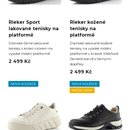
Rieker Sport
Rieker kožené
lakované tenisky na
tenisky na
platformě
platformě
Dámské černé lakované
Dámské lakované kožené
tenisky s kroko vzorem na
tenisky na vysoké módní
vysoké módní platformě.
platformě v krásné, třešňově
červené barvě s černými
2 499 Kč
doplňky.
2 499 Kč
NOVÁ KOLEKCE
NOVÁ KOLEKCE
AKČNÍ CENA