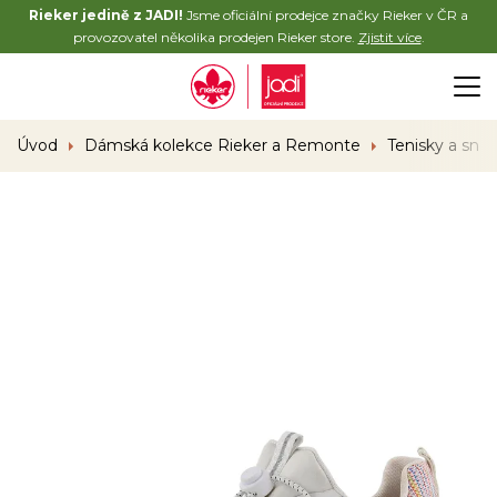
Rieker jedině z JADI!
Jsme oficiální prodejce značky Rieker v ČR a
provozovatel několika prodejen Rieker store.
Zjistit více
.
Úvod
Dámská kolekce Rieker a Remonte
Tenisky a sne