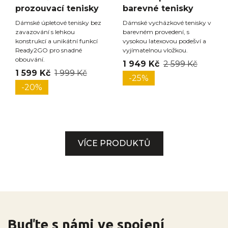
prozouvací tenisky
barevné tenisky
Dámské úpletové tenisky bez
Dámské vycházkové tenisky v
zavazování s lehkou
barevném provedení, s
konstrukcí a unikátní funkcí
vysokou latexovou podešví a
Ready2GO pro snadné
vyjímatelnou vložkou.
obouvání.
1 949 Kč
2 599 Kč
1 599 Kč
1 999 Kč
-25%
-20%
VÍCE PRODUKTŮ
Buďte s námi ve spojení