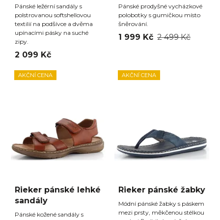
Pánské ležérní sandály s
Pánské prodyšné vycházkové
polstrovanou softshellovou
polobotky s gumičkou místo
textilií na podšívce a dvěma
šněrování.
upínacími pásky na suché
1 999 Kč
2 499 Kč
zipy.
2 099 Kč
AKČNÍ CENA
AKČNÍ CENA
Rieker pánské lehké
Rieker pánské žabky
sandály
Módní pánské žabky s páskem
mezi prsty, měkčenou stélkou
Pánské kožené sandály s