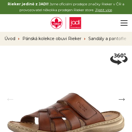
Rieker jedině z JADI!
Jsme oficiální prodejce značky Rieker v ČR a
provozovatel několika prodejen Rieker store.
Zjistit více
.
Úvod
Pánská kolekce obuvi Rieker
Sandály a pantofle