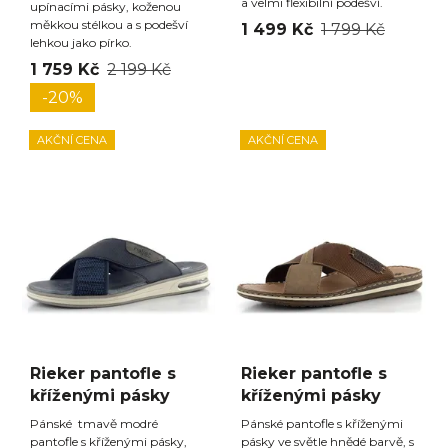
a velmi flexibilní podešví.
upínacími pásky, koženou
měkkou stélkou a s podešví
1 499 Kč
1 799 Kč
lehkou jako pírko.
1 759 Kč
2 199 Kč
-20%
AKČNÍ CENA
AKČNÍ CENA
Rieker pantofle s
Rieker pantofle s
kříženými pásky
kříženými pásky
Pánské tmavě modré
Pánské pantofle s kříženými
pantofle s kříženými pásky,
pásky ve světle hnědé barvě, s