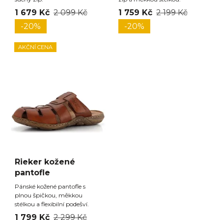
1 679 Kč
2 099 Kč
1 759 Kč
2 199 Kč
-20%
-20%
AKČNÍ CENA
Rieker kožené
pantofle
Pánské kožené pantofle s
plnou špičkou, měkkou
stélkou a flexibilní podešví.
1 799 Kč
2 299 Kč