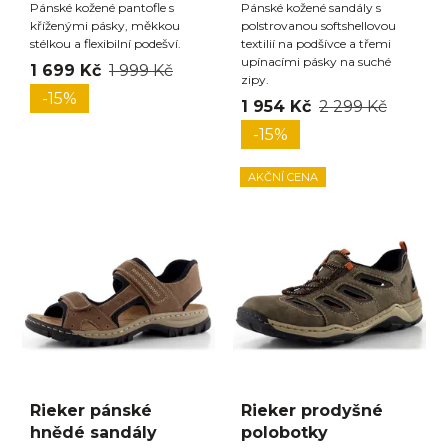
Pánské kožené pantofle s
Pánské kožené sandály s
kříženými pásky, měkkou
polstrovanou softshellovou
stélkou a flexibilní podešví.
textilií na podšívce a třemi
upínacími pásky na suché
1 699 Kč
1 999 Kč
zipy.
-15%
1 954 Kč
2 299 Kč
-15%
AKČNÍ CENA
Rieker pánské
Rieker prodyšné
hnědé sandály
polobotky