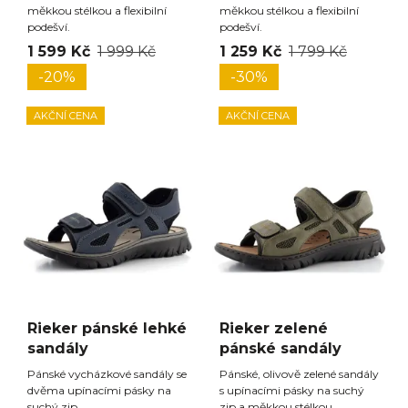
měkkou stélkou a flexibilní
měkkou stélkou a flexibilní
podešví.
podešví.
1 599 Kč
1 999 Kč
1 259 Kč
1 799 Kč
-20%
-30%
AKČNÍ CENA
AKČNÍ CENA
Rieker pánské lehké
Rieker zelené
sandály
pánské sandály
Pánské vycházkové sandály se
Pánské, olivově zelené sandály
dvěma upínacími pásky na
s upínacími pásky na suchý
suchý zip.
zip a měkkou stélkou.