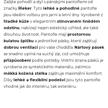
Zažijte pohodlí a styl s pánskými pantoflemi od
značky
Rieker
. Tyto
lehké a pohodlné
pantofle
jsou ideální volbou pro jarní a letní dny. Vyrobené z
hladké kůže
v elegantním
stínovaném hnědém
odstínu
, nabízejí nejen estetický vzhled, ale také
dlouhou životnost. Pantofle mají
prostornou
kulatou špičku
a jednotlivé pásky, které zajišťují
dobrou ventilaci
pro vaše chodidla.
Nártový pásek
se snadno upíná na suchý zip, což umožňuje
přizpůsobení
podle potřeby. Vnitřní strana pásků je
vyrobena ze syntetického materiálu, zatímco
měkká kožená stélka
zajišťuje maximální komfort.
Díky
lehké a flexibilní podešvi
jsou tyto pantofle
vhodné jak do interiéru, tak exteriéru.