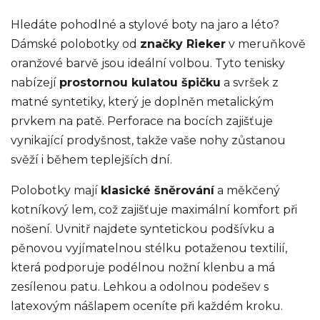
Hledáte pohodlné a stylové boty na jaro a léto?
Dámské polobotky od
značky Rieker
v meruňkově
oranžové barvě jsou ideální volbou. Tyto tenisky
nabízejí
prostornou kulatou špičku
a svršek z
matné syntetiky, který je doplněn metalickým
prvkem na patě. Perforace na bocích zajišťuje
vynikající prodyšnost, takže vaše nohy zůstanou
svěží i během teplejších dní.
Polobotky mají
klasické šněrování
a měkčený
kotníkový lem, což zajišťuje maximální komfort při
nošení. Uvnitř najdete syntetickou podšívku a
pěnovou vyjímatelnou stélku potaženou textilií,
která podporuje podélnou nožní klenbu a má
zesílenou patu. Lehkou a odolnou podešev s
latexovým nášlapem oceníte při každém kroku.