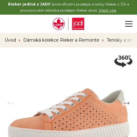
Rieker jedině z JADI!
Jsme oficiální prodejce značky Rieker v ČR a
provozovatel několika prodejen Rieker store.
Zjistit více
.
Úvod
Dámská kolekce Rieker a Remonte
Tenisky a sne