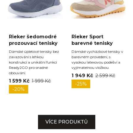
Rieker šedomodré
Rieker Sport
prozouvací tenisky
barevné tenisky
Dámské úpletové tenisky bez
Dámské vycházkové tenisky v
zavazování s lehkou
barevném provedení, s
konstrukcí a unikátní funkcí
vysokou latexovou podešví a
Ready2GO pro snadné
vyjímatelnou vložkou.
obouvání.
1 949 Kč
2 599 Kč
1 599 Kč
1 999 Kč
-25%
-20%
VÍCE PRODUKTŮ