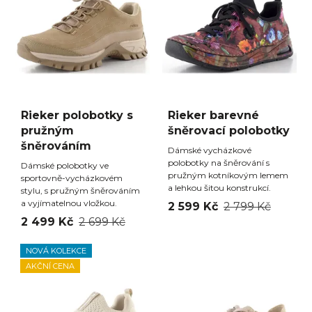
Rieker polobotky s
Rieker barevné
pružným
šněrovací polobotky
šněrováním
Dámské vycházkové
polobotky na šněrování s
Dámské polobotky ve
pružným kotníkovým lemem
sportovně-vycházkovém
a lehkou šitou konstrukcí.
stylu, s pružným šněrováním
a vyjímatelnou vložkou.
2 599 Kč
2 799 Kč
2 499 Kč
2 699 Kč
NOVÁ KOLEKCE
AKČNÍ CENA