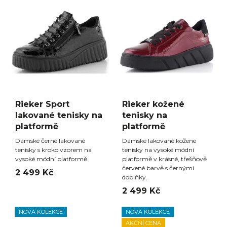
Rieker Sport
Rieker kožené
lakované tenisky na
tenisky na
platformě
platformě
Dámské černé lakované
Dámské lakované kožené
tenisky s kroko vzorem na
tenisky na vysoké módní
vysoké módní platformě.
platformě v krásné, třešňově
červené barvě s černými
2 499 Kč
doplňky.
2 499 Kč
NOVÁ KOLEKCE
NOVÁ KOLEKCE
AKČNÍ CENA