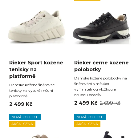
Rieker Sport kožené
Rieker černé kožené
tenisky na
polobotky
platformě
Dámské kožené polobotky na
šněrování s měkkou
Dámské kožené šněrovací
vyjímatelnou vložkou a
tenisky na vysoké módní
hrubou podešví.
platformě.
2 499 Kč
2 699 Kč
2 499 Kč
NOVÁ KOLEKCE
NOVÁ KOLEKCE
AKČNÍ CENA
AKČNÍ CENA