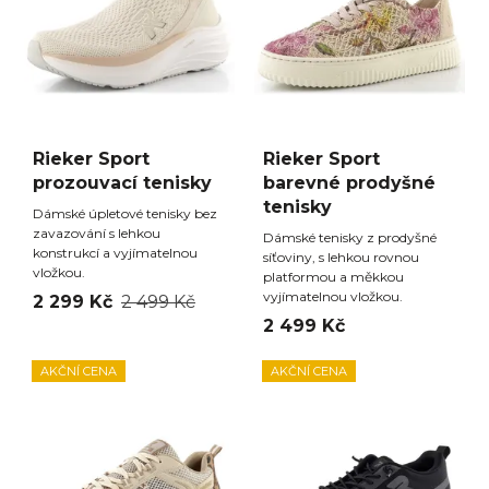
Rieker Sport
Rieker Sport
prozouvací tenisky
barevné prodyšné
tenisky
Dámské úpletové tenisky bez
zavazování s lehkou
Dámské tenisky z prodyšné
konstrukcí a vyjímatelnou
síťoviny, s lehkou rovnou
vložkou.
platformou a měkkou
vyjímatelnou vložkou.
2 299 Kč
2 499 Kč
2 499 Kč
AKČNÍ CENA
AKČNÍ CENA