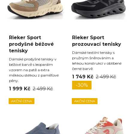
Rieker Sport
Rieker Sport
prodyšné béžové
prozouvací tenisky
tenisky
Dámské textilní tenisky s
pružným šněrováním a
Dámské prodyšné tenisky v
lehkou konstrukcí v oblíbené
béžové barvě s leopardím
černé barvě.
vzorem na patě a extra
měkkou stélkou z paměťové
1 749 Kč
2 499 Kč
pěny.
-30%
1 999 Kč
2 499 Kč
AKČNÍ CENA
AKČNÍ CENA