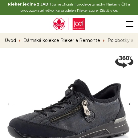
Rieker jedině z JADI!
Jsme oficiální prodejce značky Rieker v ČR a
provozovatel několika prodejen Rieker store.
Zjistit více
.
Úvod
Dámská kolekce Rieker a Remonte
Polobotky a 