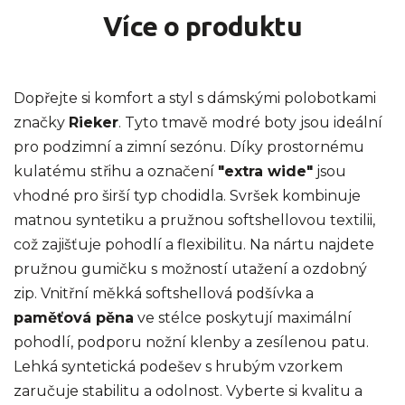
Více o produktu
Dopřejte si komfort a styl s dámskými polobotkami
značky
Rieker
. Tyto tmavě modré boty jsou ideální
pro podzimní a zimní sezónu. Díky prostornému
kulatému střihu a označení
"extra wide"
jsou
vhodné pro širší typ chodidla. Svršek kombinuje
matnou syntetiku a pružnou softshellovou textilii,
což zajišťuje pohodlí a flexibilitu. Na nártu najdete
pružnou gumičku s možností utažení a ozdobný
zip. Vnitřní měkká softshellová podšívka a
paměťová pěna
ve stélce poskytují maximální
pohodlí, podporu nožní klenby a zesílenou patu.
Lehká syntetická podešev s hrubým vzorkem
zaručuje stabilitu a odolnost. Vyberte si kvalitu a