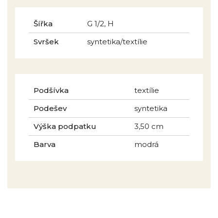
Šířka
G 1/2, H
Svršek
syntetika/textílie
Podšívka
textílie
Podešev
syntetika
Výška podpatku
3,50 cm
Barva
modrá