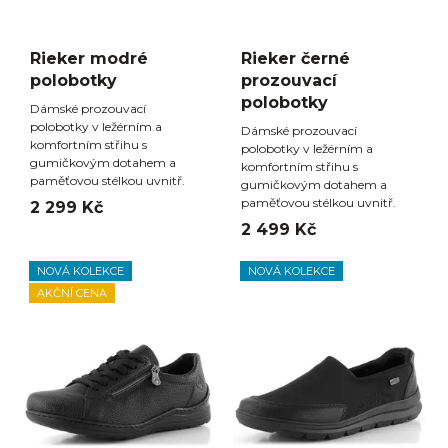
Rieker modré
Rieker černé
polobotky
prozouvací
polobotky
Dámské prozouvací
polobotky v ležérním a
Dámské prozouvací
komfortním střihu s
polobotky v ležérním a
gumičkovým dotahem a
komfortním střihu s
paměťovou stélkou uvnitř.
gumičkovým dotahem a
paměťovou stélkou uvnitř.
2 299 Kč
2 499 Kč
NOVÁ KOLEKCE
NOVÁ KOLEKCE
AKČNÍ CENA