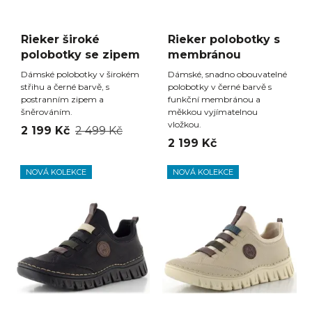
Rieker široké
Rieker polobotky s
polobotky se zipem
membránou
Dámské polobotky v širokém
Dámské, snadno obouvatelné
střihu a černé barvě, s
polobotky v černé barvě s
postranním zipem a
funkční membránou a
šněrováním.
měkkou vyjímatelnou
vložkou.
2 199 Kč
2 499 Kč
2 199 Kč
NOVÁ KOLEKCE
NOVÁ KOLEKCE