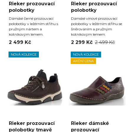
Rieker prozouvací
Rieker prozouvací
polobotky
polobotky
Dámské černé prozouvací
Dámské vínové prozouvací
polobotky v ležérním střihu s
polobotky v ležérním střihu se
pružným nártem a
šněrováním a pružným
kotníkovým lemem.
kotníkovým lemem.
2 499 Kč
2 299 Kč
2 499 Kč
NOVÁ KOLEKCE
NOVÁ KOLEKCE
AKČNÍ CENA
Rieker prozouvací
Rieker dámské
polobotky tmavě
prozouvací