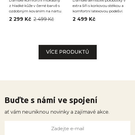
Dámské komfortní mokasíny
Dámské semišové polobotky v
z hladké kůže v černé barvě s
extra šíři s korkovou stélkou a
ozdobným kováním na nártu.
komfortní latexovou podešví.
2 299 Kč
2 499 Kč
2 499 Kč
VÍCE PRODUKTŮ
Buďte s námi ve spojení
ať vám neuniknou novinky a zajímavé akce.