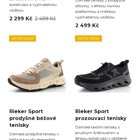
Dámské tenisky z prodyšné
konstrukcí a vyjímatelnou
síťoviny, s lehkou rovnou
vložkou.
platformou a měkkou
vyjímatelnou vložkou.
2 299 Kč
2 499 Kč
2 499 Kč
AKČNÍ CENA
AKČNÍ CENA
Rieker Sport
Rieker Sport
prodyšné béžové
prozouvací tenisky
tenisky
Dámské textilní tenisky s
pružným šněrováním a
Dámské prodyšné tenisky v
lehkou konstrukcí v oblíbené
béžové barvě s leopardím