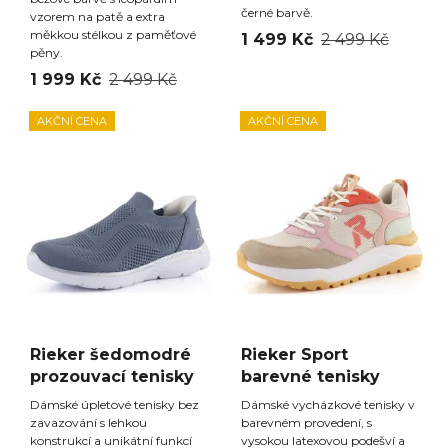
černé barvě.
vzorem na patě a extra
měkkou stélkou z paměťové
1 499 Kč
2 499 Kč
pěny.
1 999 Kč
2 499 Kč
AKČNÍ CENA
AKČNÍ CENA
Rieker šedomodré
Rieker Sport
prozouvací tenisky
barevné tenisky
Dámské úpletové tenisky bez
Dámské vycházkové tenisky v
zavazování s lehkou
barevném provedení, s
konstrukcí a unikátní funkcí
vysokou latexovou podešví a