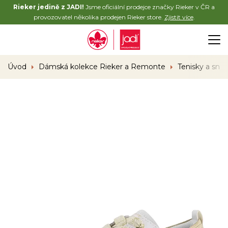
Rieker jedině z JADI!
Jsme oficiální prodejce značky Rieker v ČR a
provozovatel několika prodejen Rieker store.
Zjistit více
.
Úvod
Dámská kolekce Rieker a Remonte
Tenisky a sne