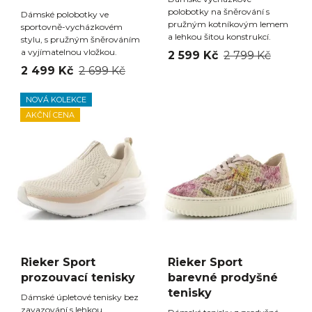
polobotky na šněrování s
Dámské polobotky ve
pružným kotníkovým lemem
sportovně-vycházkovém
a lehkou šitou konstrukcí.
stylu, s pružným šněrováním
a vyjímatelnou vložkou.
2 599 Kč
2 799 Kč
2 499 Kč
2 699 Kč
NOVÁ KOLEKCE
AKČNÍ CENA
Rieker Sport
Rieker Sport
prozouvací tenisky
barevné prodyšné
tenisky
Dámské úpletové tenisky bez
zavazování s lehkou