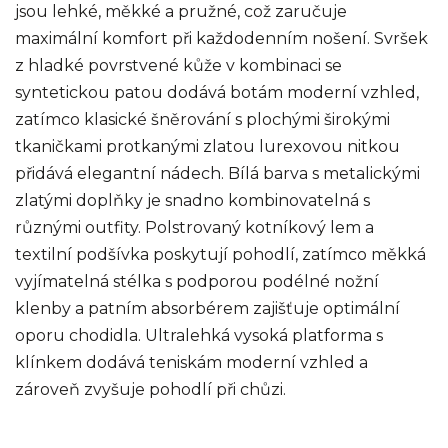
jsou lehké, měkké a pružné, což zaručuje
maximální komfort při každodenním nošení. Svršek
z hladké povrstvené kůže v kombinaci se
syntetickou patou dodává botám moderní vzhled,
zatímco klasické šněrování s plochými širokými
tkaničkami protkanými zlatou lurexovou nitkou
přidává elegantní nádech. Bílá barva s metalickými
zlatými doplňky je snadno kombinovatelná s
různými outfity. Polstrovaný kotníkový lem a
textilní podšívka poskytují pohodlí, zatímco měkká
vyjímatelná stélka s podporou podélné nožní
klenby a patním absorbérem zajišťuje optimální
oporu chodidla. Ultralehká vysoká platforma s
klínkem dodává teniskám moderní vzhled a
zároveň zvyšuje pohodlí při chůzi.