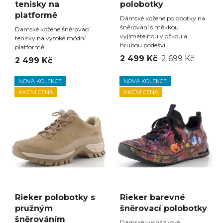
tenisky na
polobotky
platformě
Dámské kožené polobotky na
šněrování s měkkou
Dámské kožené šněrovací
vyjímatelnou vložkou a
tenisky na vysoké módní
hrubou podešví.
platformě.
2 499 Kč
2 699 Kč
2 499 Kč
NOVÁ KOLEKCE
NOVÁ KOLEKCE
AKČNÍ CENA
AKČNÍ CENA
Rieker polobotky s
Rieker barevné
pružným
šněrovací polobotky
šněrováním
Dámské vycházkové