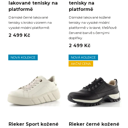
lakované tenisky na
tenisky na
platformě
platformě
Dámské černé lakované
Dámské lakované kožené
tenisky s kroko vzorem na
tenisky na vysoké módní
vysoké módní platformě.
platformě v krásné, třešňově
červené barvě s černými
2 499 Kč
doplňky.
2 499 Kč
NOVÁ KOLEKCE
NOVÁ KOLEKCE
AKČNÍ CENA
Rieker Sport kožené
Rieker černé kožené