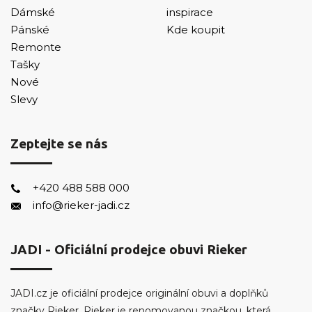
Dámské
inspirace
Pánské
Kde koupit
Remonte
Tašky
Nové
Slevy
Zeptejte se nás
+420 488 588 000
info@rieker-jadi.cz
JADI - Oficiální prodejce obuvi Rieker
JADI.cz je oficiální prodejce originální obuvi a doplňků
značky Rieker. Rieker je renomovanou značkou, která