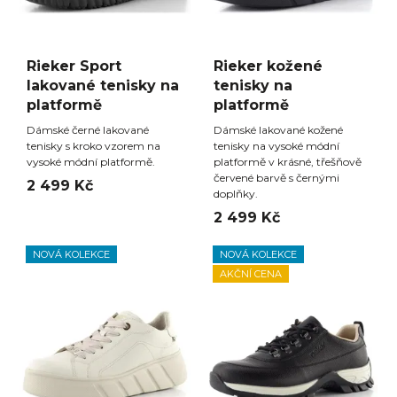
Rieker Sport
Rieker kožené
lakované tenisky na
tenisky na
platformě
platformě
Dámské černé lakované
Dámské lakované kožené
tenisky s kroko vzorem na
tenisky na vysoké módní
vysoké módní platformě.
platformě v krásné, třešňově
červené barvě s černými
2 499 Kč
doplňky.
2 499 Kč
NOVÁ KOLEKCE
NOVÁ KOLEKCE
AKČNÍ CENA