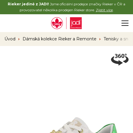
Rieker jedině z JADI!
Jsme oficiální prodejce značky Rieker v ČR a
provozovatel několika prodejen Rieker store.
Zjistit více
.
Úvod
Dámská kolekce Rieker a Remonte
Tenisky a sne