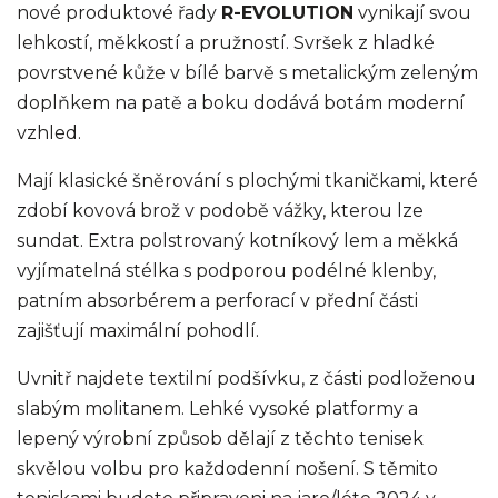
nové produktové řady
R-EVOLUTION
vynikají svou
lehkostí, měkkostí a pružností. Svršek z hladké
povrstvené kůže v bílé barvě s metalickým zeleným
doplňkem na patě a boku dodává botám moderní
vzhled.
Mají klasické šněrování s plochými tkaničkami, které
zdobí kovová brož v podobě vážky, kterou lze
sundat. Extra polstrovaný kotníkový lem a měkká
vyjímatelná stélka s podporou podélné klenby,
patním absorbérem a perforací v přední části
zajišťují maximální pohodlí.
Uvnitř najdete textilní podšívku, z části podloženou
slabým molitanem. Lehké vysoké platformy a
lepený výrobní způsob dělají z těchto tenisek
skvělou volbu pro každodenní nošení. S těmito