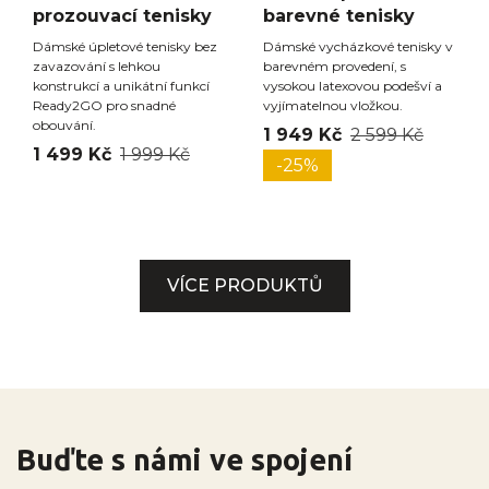
prozouvací tenisky
barevné tenisky
Dámské úpletové tenisky bez
Dámské vycházkové tenisky v
zavazování s lehkou
barevném provedení, s
konstrukcí a unikátní funkcí
vysokou latexovou podešví a
Ready2GO pro snadné
vyjímatelnou vložkou.
obouvání.
1 949 Kč
2 599 Kč
1 499 Kč
1 999 Kč
-25%
VÍCE PRODUKTŮ
Buďte s námi ve spojení