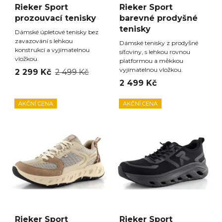
Rieker Sport
Rieker Sport
prozouvací tenisky
barevné prodyšné
tenisky
Dámské úpletové tenisky bez
zavazování s lehkou
Dámské tenisky z prodyšné
konstrukcí a vyjímatelnou
síťoviny, s lehkou rovnou
vložkou.
platformou a měkkou
vyjímatelnou vložkou.
2 299 Kč
2 499 Kč
2 499 Kč
AKČNÍ CENA
AKČNÍ CENA
Rieker Sport
Rieker Sport