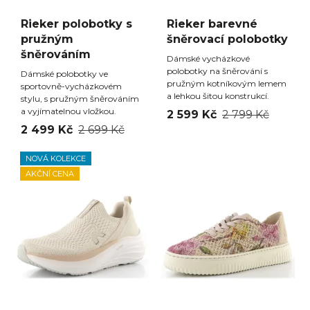
Rieker polobotky s
Rieker barevné
pružným
šněrovací polobotky
šněrováním
Dámské vycházkové
polobotky na šněrování s
Dámské polobotky ve
pružným kotníkovým lemem
sportovně-vycházkovém
a lehkou šitou konstrukcí.
stylu, s pružným šněrováním
a vyjímatelnou vložkou.
2 599 Kč
2 799 Kč
2 499 Kč
2 699 Kč
NOVÁ KOLEKCE
AKČNÍ CENA