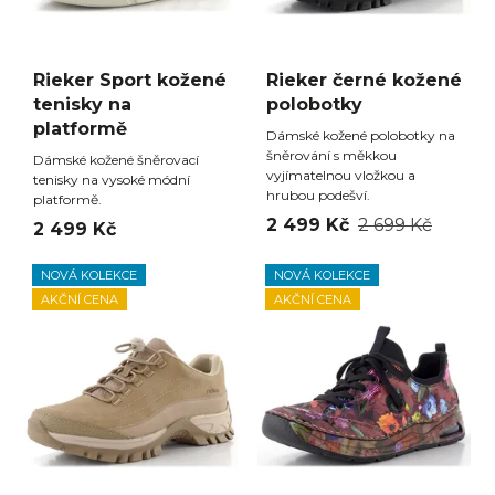
Rieker Sport kožené
Rieker černé kožené
tenisky na
polobotky
platformě
Dámské kožené polobotky na
šněrování s měkkou
Dámské kožené šněrovací
vyjímatelnou vložkou a
tenisky na vysoké módní
hrubou podešví.
platformě.
2 499 Kč
2 699 Kč
2 499 Kč
NOVÁ KOLEKCE
NOVÁ KOLEKCE
AKČNÍ CENA
AKČNÍ CENA