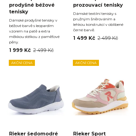
prodyšné béžové
prozouvací tenisky
tenisky
Dámské textilní tenisky s
pružným šněrováním a
Dámské prodyšné tenisky v
lehkou konstrukcí v oblíbené
béžové barvě s leopardím
černé barvě.
vzorem na patě a extra
měkkou stélkou z paměťové
1 499 Kč
2 499 Kč
pěny.
1 999 Kč
2 499 Kč
AKČNÍ CENA
AKČNÍ CENA
Rieker šedomodré
Rieker Sport