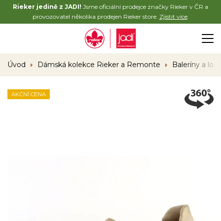
Rieker jedině z JADI!
Jsme oficiální prodejce značky Rieker v ČR a
provozovatel několika prodejen Rieker store.
Zjistit více
.
Úvod
Dámská kolekce Rieker a Remonte
Baleríny a lod
AKČNÍ CENA