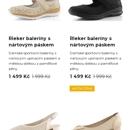
Rieker baleríny s
Rieker baleríny s
nártovým páskem
nártovým páskem
Dámské sportovní baleríny s
Dámské sportovní baleríny s
nártovým upínacím páskem a
nártovým upínacím páskem a
měkkou stélkou z paměťové
měkkou stélkou z paměťové
pěny.
pěny.
1 499 Kč
1 999 Kč
1 499 Kč
1 999 Kč
AKČNÍ CENA