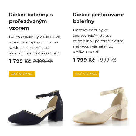
Rieker baleríny s
Rieker perforované
prořezávaným
baleríny
vzorem
Dámské baleríny ve
sportovnějším stylu, s
Dámské baleríny v bílé barvě,
celoplošnou perforací a extra
s prořezávaným vzorem na
měkkou, vyjímatelnou
svršku a extra měkkou,
vložkou uvnitř.
vyjímatelnou vložkou uvnitř.
1 799 Kč
1 999 Kč
1 799 Kč
2 199 Kč
AKČNÍ CENA
AKČNÍ CENA