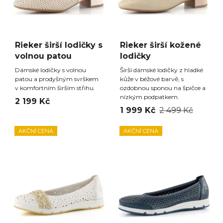
Rieker širší lodičky s
Rieker širší kožené
volnou patou
lodičky
Dámské lodičky s volnou
Širší dámské lodičky z hladké
patou a prodyšným svrškem
kůže v béžové barvě, s
v komfortním širším střihu.
ozdobnou sponou na špičce a
nízkým podpatkem.
2 199 Kč
1 999 Kč
2 499 Kč
AKČNÍ CENA
AKČNÍ CENA