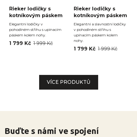
Rieker lodičky s
Rieker lodičky s
kotníkovým páskem
kotníkovým páskem
Elegantní lodičky v
Elegantní a slavnostní lodičky
pohodlném střihu s upínacím
v pohodlném střihu s
páskem kolem nohy.
upínacím páskem kolem
nohy.
1 799 Kč
1 999 Kč
1 799 Kč
1 999 Kč
VÍCE PRODUKTŮ
Buďte s námi ve spojení