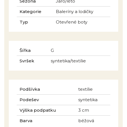
Sezóna
Jaro/léto
Kategorie
Baleríny a lodičky
Typ
Otevřené boty
Šířka
G
Svršek
syntetika/textílie
Podšívka
textílie
Podešev
syntetika
Výška podpatku
3 cm
Barva
béžová