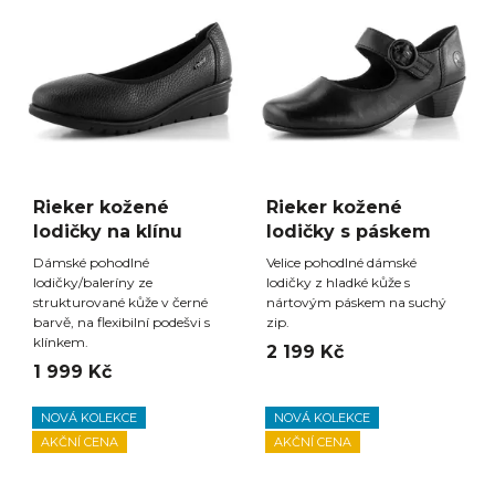
Rieker kožené
Rieker kožené
lodičky na klínu
lodičky s páskem
Dámské pohodlné
Velice pohodlné dámské
lodičky/baleríny ze
lodičky z hladké kůže s
strukturované kůže v černé
nártovým páskem na suchý
barvě, na flexibilní podešvi s
zip.
klínkem.
2 199 Kč
1 999 Kč
NOVÁ KOLEKCE
NOVÁ KOLEKCE
AKČNÍ CENA
AKČNÍ CENA