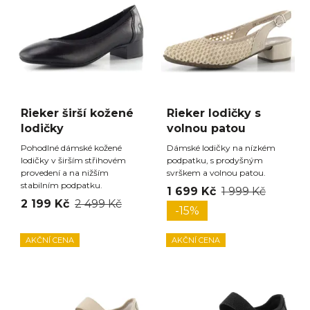
Rieker širší kožené
Rieker lodičky s
lodičky
volnou patou
Pohodlné dámské kožené
Dámské lodičky na nízkém
lodičky v širším střihovém
podpatku, s prodyšným
provedení a na nižším
svrškem a volnou patou.
stabilním podpatku.
1 699 Kč
1 999 Kč
2 199 Kč
2 499 Kč
-15%
AKČNÍ CENA
AKČNÍ CENA