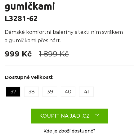
gumičkami
L3281-62
Dámské komfortní baleríny s textilním svrškem
a gumičkami přes nárt.
999 Kč
1 899 Kč
Dostupné velikosti:
37
38
39
40
41
KOUPIT NA JADI.CZ
Kde je zboží dostupné?