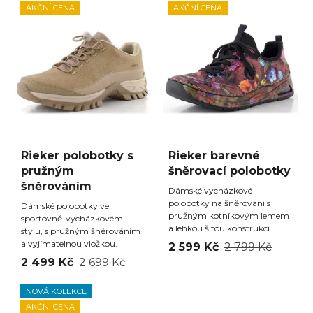
AKČNÍ CENA
AKČNÍ CENA
Rieker polobotky s
Rieker barevné
pružným
šněrovací polobotky
šněrováním
Dámské vycházkové
polobotky na šněrování s
Dámské polobotky ve
pružným kotníkovým lemem
sportovně-vycházkovém
a lehkou šitou konstrukcí.
stylu, s pružným šněrováním
a vyjímatelnou vložkou.
2 599 Kč
2 799 Kč
2 499 Kč
2 699 Kč
NOVÁ KOLEKCE
AKČNÍ CENA