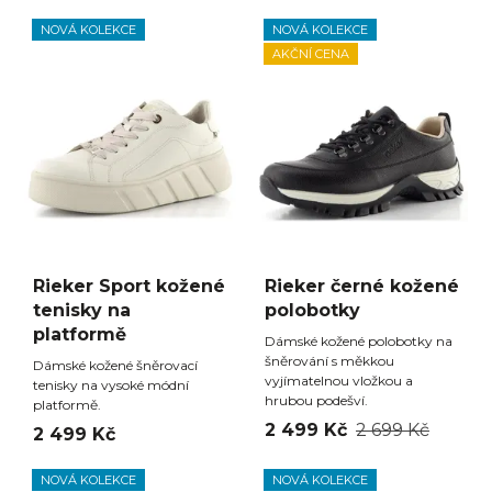
NOVÁ KOLEKCE
NOVÁ KOLEKCE
AKČNÍ CENA
Rieker Sport kožené
Rieker černé kožené
tenisky na
polobotky
platformě
Dámské kožené polobotky na
šněrování s měkkou
Dámské kožené šněrovací
vyjímatelnou vložkou a
tenisky na vysoké módní
hrubou podešví.
platformě.
2 499 Kč
2 699 Kč
2 499 Kč
NOVÁ KOLEKCE
NOVÁ KOLEKCE