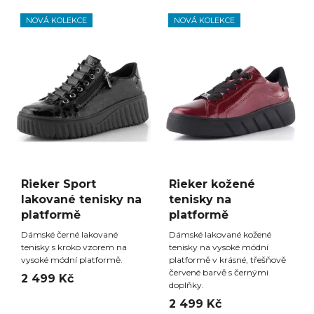
NOVÁ KOLEKCE
NOVÁ KOLEKCE
Rieker Sport
Rieker kožené
lakované tenisky na
tenisky na
platformě
platformě
Dámské černé lakované
Dámské lakované kožené
tenisky s kroko vzorem na
tenisky na vysoké módní
vysoké módní platformě.
platformě v krásné, třešňově
červené barvě s černými
2 499 Kč
doplňky.
2 499 Kč