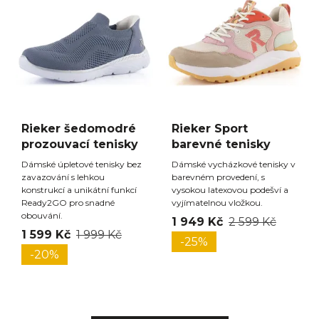
Rieker šedomodré
Rieker Sport
prozouvací tenisky
barevné tenisky
Dámské úpletové tenisky bez
Dámské vycházkové tenisky v
zavazování s lehkou
barevném provedení, s
konstrukcí a unikátní funkcí
vysokou latexovou podešví a
Ready2GO pro snadné
vyjímatelnou vložkou.
obouvání.
1 949 Kč
2 599 Kč
1 599 Kč
1 999 Kč
-25%
-20%