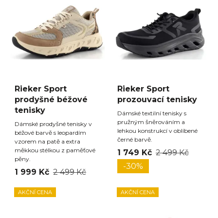
Rieker Sport
Rieker Sport
prodyšné béžové
prozouvací tenisky
tenisky
Dámské textilní tenisky s
pružným šněrováním a
Dámské prodyšné tenisky v
lehkou konstrukcí v oblíbené
béžové barvě s leopardím
černé barvě.
vzorem na patě a extra
měkkou stélkou z paměťové
1 749 Kč
2 499 Kč
pěny.
-30%
1 999 Kč
2 499 Kč
AKČNÍ CENA
AKČNÍ CENA