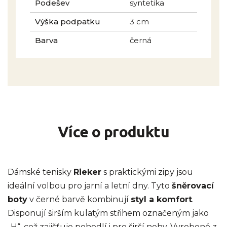
Podešev
syntetika
Výška podpatku
3 cm
Barva
černá
Více o produktu
Dámské tenisky
Rieker
s praktickými zipy jsou
ideální volbou pro jarní a letní dny. Tyto
šněrovací
boty
v černé barvě kombinují
styl a komfort
.
Disponují širším kulatým střihem označeným jako
„H“, což zajišťuje pohodlí i pro širší nohy. Vyrobené z