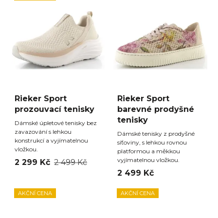
Rieker Sport
Rieker Sport
prozouvací tenisky
barevné prodyšné
tenisky
Dámské úpletové tenisky bez
zavazování s lehkou
Dámské tenisky z prodyšné
konstrukcí a vyjímatelnou
síťoviny, s lehkou rovnou
vložkou.
platformou a měkkou
vyjímatelnou vložkou.
2 299 Kč
2 499 Kč
2 499 Kč
AKČNÍ CENA
AKČNÍ CENA