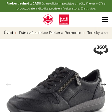
Rieker jedině z JADI!
Jsme oficiální prodejce značky Rieker v ČR a
provozovatel několika prodejen Rieker store.
Zjistit více
.
Úvod
Dámská kolekce Rieker a Remonte
Tenisky a sne