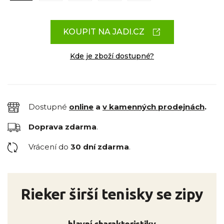
KOUPIT NA JADI.CZ
Kde je zboží dostupné?
Dostupné
online
a
v kamenných prodejnách
.
Doprava zdarma
.
Vrácení do
30 dní zdarma
.
Rieker širší tenisky se zipy
hlavní charakteristiky