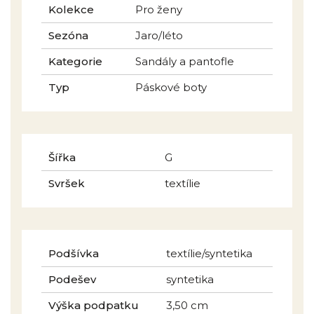
Kolekce
Pro ženy
Sezóna
Jaro/léto
Kategorie
Sandály a pantofle
Typ
Páskové boty
Šířka
G
Svršek
textílie
Podšívka
textílie/syntetika
Podešev
syntetika
Výška podpatku
3,50 cm