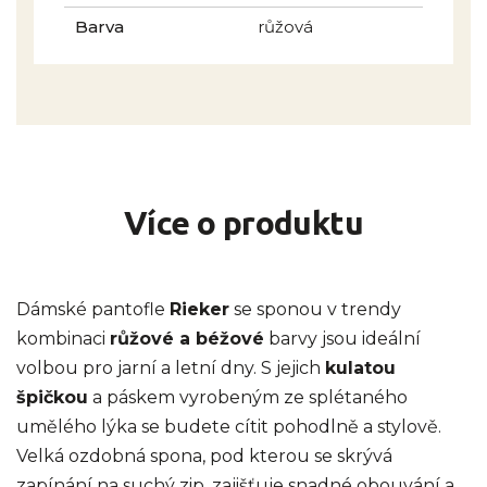
Barva
růžová
Více o produktu
Dámské pantofle
Rieker
se sponou v trendy
kombinaci
růžové a béžové
barvy jsou ideální
volbou pro jarní a letní dny. S jejich
kulatou
špičkou
a páskem vyrobeným ze splétaného
umělého lýka se budete cítit pohodlně a stylově.
Velká ozdobná spona, pod kterou se skrývá
zapínání na suchý zip, zajišťuje snadné obouvání a