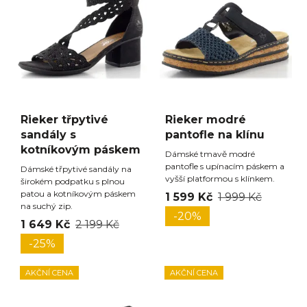
Rieker třpytivé
Rieker modré
sandály s
pantofle na klínu
kotníkovým páskem
Dámské tmavě modré
pantofle s upínacím páskem a
Dámské třpytivé sandály na
vyšší platformou s klínkem.
širokém podpatku s plnou
patou a kotníkovým páskem
1 599 Kč
1 999 Kč
na suchý zip.
-20%
1 649 Kč
2 199 Kč
-25%
AKČNÍ CENA
AKČNÍ CENA