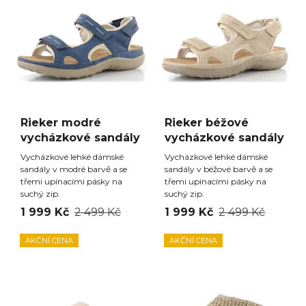
Rieker modré
Rieker béžové
vycházkové sandály
vycházkové sandály
Vycházkové lehké dámské
Vycházkové lehké dámské
sandály v modré barvě a se
sandály v béžové barvě a se
třemi upínacími pásky na
třemi upínacími pásky na
suchý zip.
suchý zip.
1 999 Kč
2 499 Kč
1 999 Kč
2 499 Kč
AKČNÍ CENA
AKČNÍ CENA