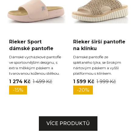
Rieker Sport
Rieker širší pantofle
dámské pantofle
na klínku
Dámské vycházkové pantofle
Dámské pantofle ze
ve sportovnějším designu, s
splétaného lýka, se širokým
extra měkkým páskem a
nártovým páskem a vyšší
tvarovanou koženou stélkou.
platformou s klínkem.
1 274 Kč
1 499 Kč
1 599 Kč
1 999 Kč
-15%
-20%
VÍCE PRODUKTŮ