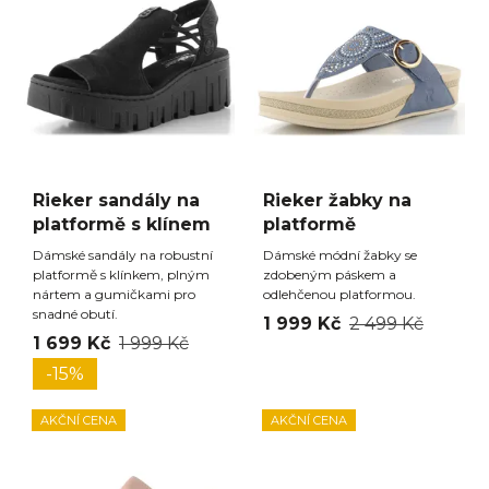
Rieker sandály na
Rieker žabky na
platformě s klínem
platformě
Dámské sandály na robustní
Dámské módní žabky se
platformě s klínkem, plným
zdobeným páskem a
nártem a gumičkami pro
odlehčenou platformou.
snadné obutí.
1 999 Kč
2 499 Kč
1 699 Kč
1 999 Kč
-15%
AKČNÍ CENA
AKČNÍ CENA