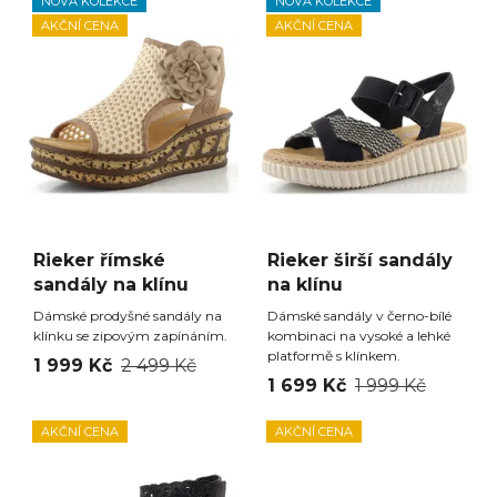
NOVÁ KOLEKCE
NOVÁ KOLEKCE
AKČNÍ CENA
AKČNÍ CENA
Rieker římské
Rieker širší sandály
sandály na klínu
na klínu
Dámské prodyšné sandály na
Dámské sandály v černo-bílé
klínku se zipovým zapínáním.
kombinaci na vysoké a lehké
platformě s klínkem.
1 999 Kč
2 499 Kč
1 699 Kč
1 999 Kč
AKČNÍ CENA
AKČNÍ CENA