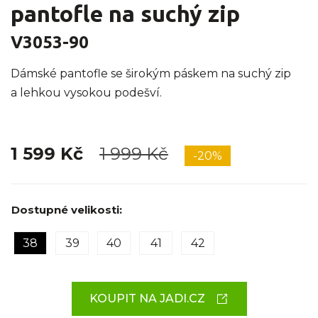
pantofle na suchý zip
V3053-90
Dámské pantofle se širokým páskem na suchý zip
a lehkou vysokou podešví.
1 599 Kč
1 999 Kč
-20%
Dostupné velikosti:
38
39
40
41
42
KOUPIT NA JADI.CZ