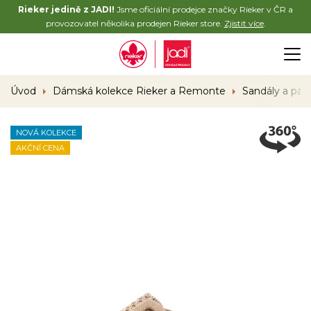
Rieker jedině z JADI!
Jsme oficiální prodejce značky Rieker v ČR a
provozovatel několika prodejen Rieker store.
Zjistit více
.
Úvod
Dámská kolekce Rieker a Remonte
Sandály a pan
NOVÁ KOLEKCE
AKČNÍ CENA