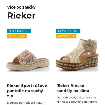
Více od značky
Rieker
NOVÁ KOLEKCE
NOVÁ KOLEKCE
AKČNÍ CENA
AKČNÍ CENA
Rieker Sport růžové
Rieker římské
pantofle na suchý
sandály na klínu
zip
Dámské prodyšné sandály na
klínku se zipovým zapínáním.
Dámské pantofle se širokým