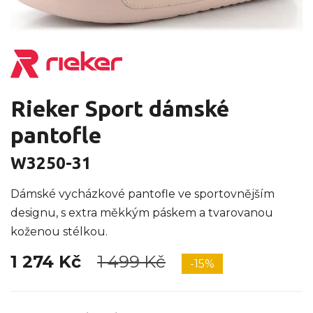
Rieker Sport dámské
pantofle
W3250-31
Dámské vycházkové pantofle ve sportovnějším
designu, s extra měkkým páskem a tvarovanou
koženou stélkou.
1 274 Kč
1 499 Kč
-15%