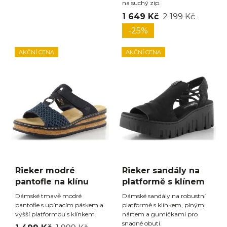
na suchý zip.
1 649 Kč
2 199 Kč
-25%
AKČNÍ CENA
AKČNÍ CENA
Rieker modré
Rieker sandály na
pantofle na klínu
platformě s klínem
Dámské tmavě modré
Dámské sandály na robustní
pantofle s upínacím páskem a
platformě s klínkem, plným
vyšší platformou s klínkem.
nártem a gumičkami pro
snadné obutí.