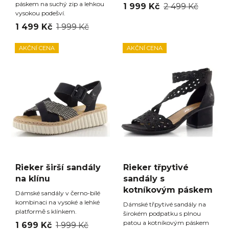
páskem na suchý zip a lehkou
1 999 Kč
2 499 Kč
vysokou podešví.
1 499 Kč
1 999 Kč
AKČNÍ CENA
AKČNÍ CENA
Rieker širší sandály
Rieker třpytivé
na klínu
sandály s
kotníkovým páskem
Dámské sandály v černo-bílé
kombinaci na vysoké a lehké
Dámské třpytivé sandály na
platformě s klínkem.
širokém podpatku s plnou
patou a kotníkovým páskem
1 699 Kč
1 999 Kč