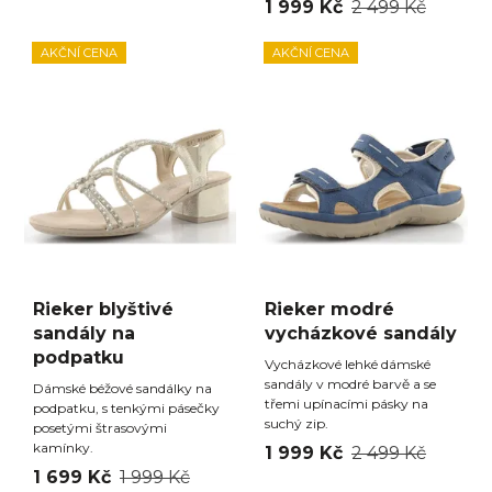
1 999 Kč
2 499 Kč
AKČNÍ CENA
AKČNÍ CENA
Rieker blyštivé
Rieker modré
sandály na
vycházkové sandály
podpatku
Vycházkové lehké dámské
sandály v modré barvě a se
Dámské béžové sandálky na
třemi upínacími pásky na
podpatku, s tenkými pásečky
suchý zip.
posetými štrasovými
kamínky.
1 999 Kč
2 499 Kč
1 699 Kč
1 999 Kč