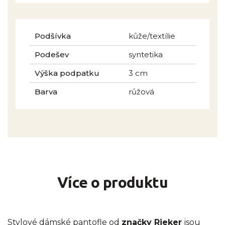
Podšívka
kůže/textílie
Podešev
syntetika
Výška podpatku
3 cm
Barva
růžová
Více o produktu
Stylové dámské pantofle od
značky Rieker
jsou