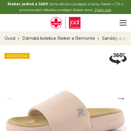
Rieker jedině z JADI!
Jsme oficiální prodejce značky Rieker v ČR a
provozovatel několika prodejen Rieker store.
Zjistit více
.
Úvod
Dámská kolekce Rieker a Remonte
Sandály a pan
AKČNÍ CENA