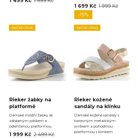
1 499 Kč
1 999 Kč
1 699 Kč
1 999 Kč
-15%
AKČNÍ CENA
AKČNÍ CENA
Rieker žabky na
Rieker kožené
platformě
sandály na klínku
Dámské módní žabky se
Dámské kožené sandály s
zdobeným páskem a
barevným metalickým
odlehčenou platformou.
svrškem a pohodlnou
platformou s klínkem.
1 999 Kč
2 499 Kč