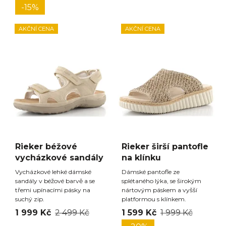
-15%
AKČNÍ CENA
AKČNÍ CENA
Rieker béžové
Rieker širší pantofle
vycházkové sandály
na klínku
Vycházkové lehké dámské
Dámské pantofle ze
sandály v béžové barvě a se
splétaného lýka, se širokým
třemi upínacími pásky na
nártovým páskem a vyšší
suchý zip.
platformou s klínkem.
1 999 Kč
2 499 Kč
1 599 Kč
1 999 Kč