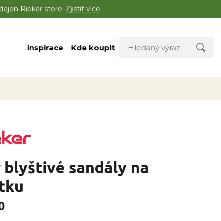
dejen Rieker store.
Zjistit více
.
inspirace
Kde koupit
 blyštivé sandály na
tku
0