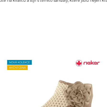
e na kvalitu a styl s těmito sandály, které jsou nejen krás
NOVÁ KOLEKCE
AKČNÍ CENA