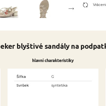
Vrácen
ieker blyštivé sandály na podpat
hlavní charakteristiky
Šířka
G
Svršek
syntetika