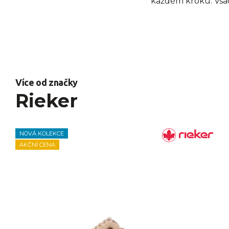
každém kroku. Vsaďt
Více od značky
Rieker
NOVÁ KOLEKCE
AKČNÍ CENA