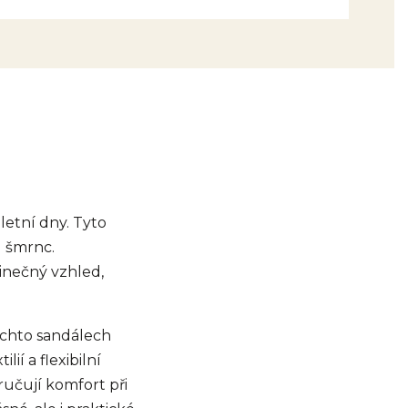
 letní dny. Tyto
u šmrnc.
dinečný vzhled,
ěchto sandálech
ií a flexibilní
ručují komfort při