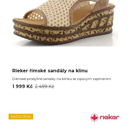
Rieker římské sandály na klínu
Dámské prodyšné sandály na klínku se zipovým zapínáním.
1 999 Kč
2 499 Kč
AKČNÍ CENA