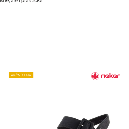
né, ale i praktické.
AKČNÍ CENA