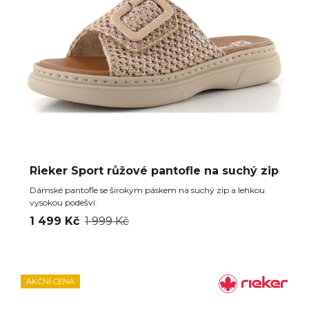
Rieker Sport růžové pantofle na suchý zip
Dámské pantofle se širokým páskem na suchý zip a lehkou
vysokou podešví.
1 499 Kč
1 999 Kč
AKČNÍ CENA