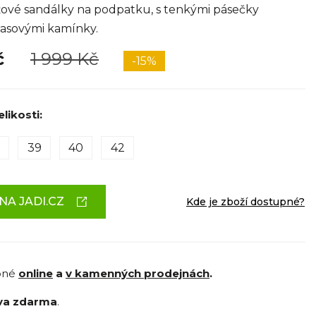
vé sandálky na podpatku, s tenkými pásečky
rasovými kamínky.
č
1 999 Kč
-15%
likosti:
39
40
42
NA JADI.CZ
Kde je zboží dostupné?
pné
online
a
v kamenných prodejnách
.
va zdarma
.