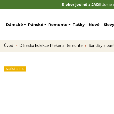
Rieker jedině z JADI!
Jsme of
Dámské
Pánské
Remonte
Tašky
Nové
Slev
Úvod
Dámská kolekce Rieker a Remonte
Sandály a pan
AKČNÍ CENA