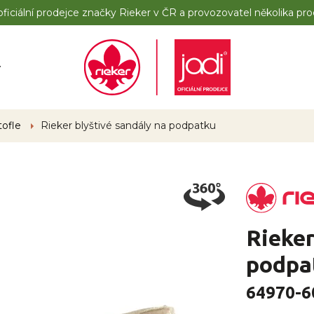
iciální prodejce značky Rieker v ČR a provozovatel několika pro
y
tofle
Rieker blyštivé sandály na podpatku
Rieker
podpa
64970-6