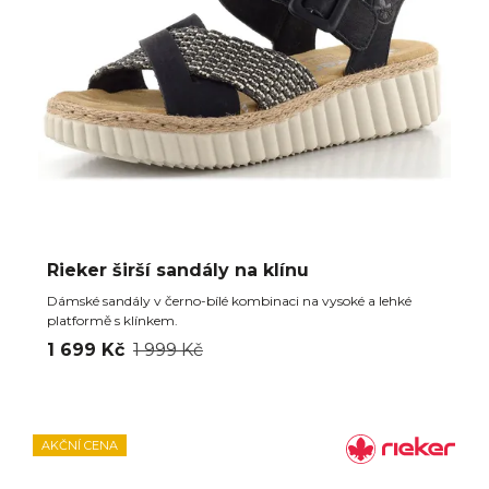
Rieker širší sandály na klínu
Dámské sandály v černo-bílé kombinaci na vysoké a lehké
platformě s klínkem.
1 699 Kč
1 999 Kč
AKČNÍ CENA