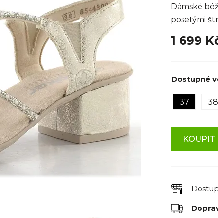
Dámské béžo
posetými št
1 699 K
Dostupné ve
37
38
KOUPIT 
Dostu
Dopra