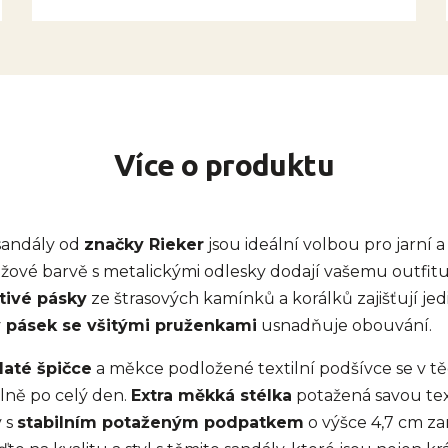
Více o produktu
sandály od
značky Rieker
jsou ideální volbou pro jarní a
žové barvě s metalickými odlesky dodají vašemu outfit
tivé pásky
ze štrasových kamínků a korálků zajišťují je
 pásek se všitými pruženkami
usnadňuje obouvání.
laté špičce
a měkce podložené textilní podšívce se v t
lně po celý den.
Extra měkká stélka
potažená savou textil
 s
stabilním potaženým podpatkem
o výšce 4,7 cm za