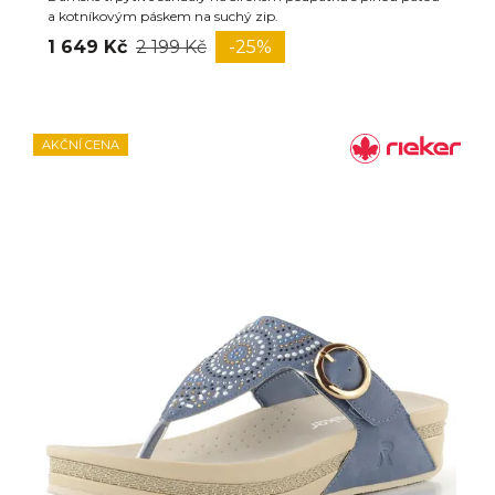
a kotníkovým páskem na suchý zip.
1 649 Kč
2 199 Kč
-25%
AKČNÍ CENA