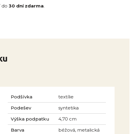
í do
30 dní zdarma
.
ku
Podšívka
textílie
Podešev
syntetika
Výška podpatku
4,70 cm
Barva
béžová, metalická