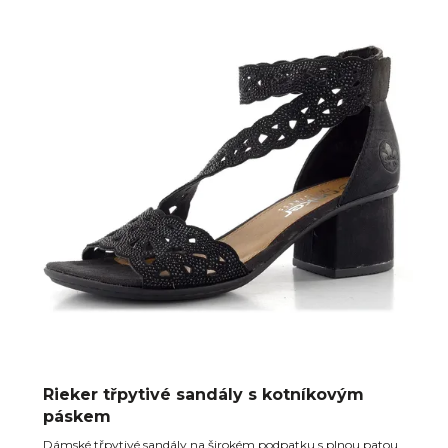
Rieker třpytivé sandály s kotníkovým
páskem
Dámské třpytivé sandály na širokém podpatku s plnou patou