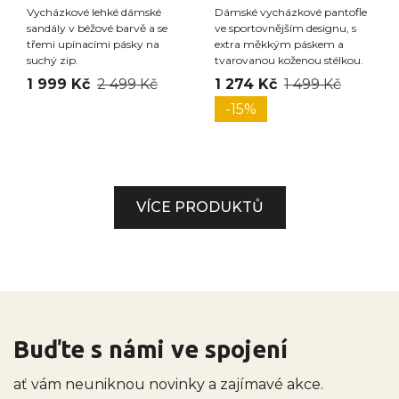
Vycházkové lehké dámské
Dámské vycházkové pantofle
sandály v béžové barvě a se
ve sportovnějším designu, s
třemi upínacími pásky na
extra měkkým páskem a
suchý zip.
tvarovanou koženou stélkou.
1 999 Kč
2 499 Kč
1 274 Kč
1 499 Kč
-15%
VÍCE PRODUKTŮ
Buďte s námi ve spojení
ať vám neuniknou novinky a zajímavé akce.