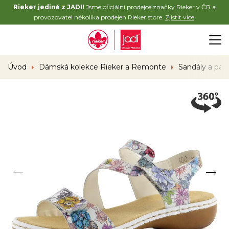
Rieker jedině z JADI!
Jsme oficiální prodejce značky Rieker v ČR a
provozovatel několika prodejen Rieker store.
Zjistit více
.
Úvod
Dámská kolekce Rieker a Remonte
Sandály a pan