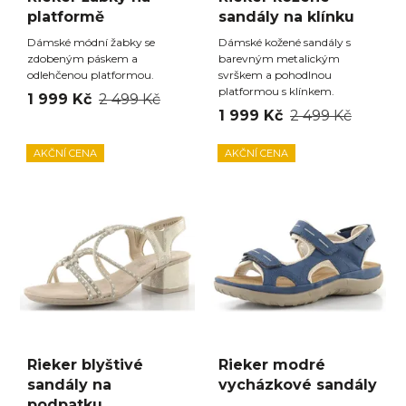
platformě
sandály na klínku
Dámské módní žabky se
Dámské kožené sandály s
zdobeným páskem a
barevným metalickým
odlehčenou platformou.
svrškem a pohodlnou
platformou s klínkem.
1 999 Kč
2 499 Kč
1 999 Kč
2 499 Kč
AKČNÍ CENA
AKČNÍ CENA
Rieker blyštivé
Rieker modré
sandály na
vycházkové sandály
podpatku