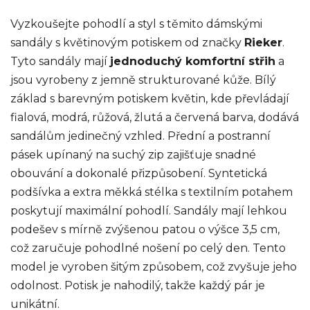
Vyzkoušejte pohodlí a styl s těmito dámskými
sandály s květinovým potiskem od značky
Rieker
.
Tyto sandály mají
jednoduchý komfortní střih
a
jsou vyrobeny z jemně strukturované kůže. Bílý
základ s barevným potiskem květin, kde převládají
fialová, modrá, růžová, žlutá a červená barva, dodává
sandálům jedinečný vzhled. Přední a postranní
pásek upínaný na suchý zip zajišťuje snadné
obouvání a dokonalé přizpůsobení. Syntetická
podšívka a extra měkká stélka s textilním potahem
poskytují maximální pohodlí. Sandály mají lehkou
podešev s mírně zvýšenou patou o výšce 3,5 cm,
což zaručuje pohodlné nošení po celý den. Tento
model je vyroben šitým způsobem, což zvyšuje jeho
odolnost. Potisk je nahodilý, takže každý pár je
unikátní.