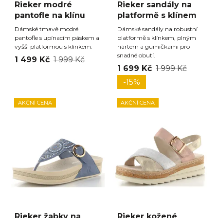
Rieker modré
Rieker sandály na
pantofle na klínu
platformě s klínem
Dámské tmavě modré
Dámské sandály na robustní
pantofle s upínacím páskem a
platformě s klínkem, plným
vyšší platformou s klínkem.
nártem a gumičkami pro
snadné obutí.
1 499 Kč
1 999 Kč
1 699 Kč
1 999 Kč
-15%
AKČNÍ CENA
AKČNÍ CENA
Rieker žabky na
Rieker kožené