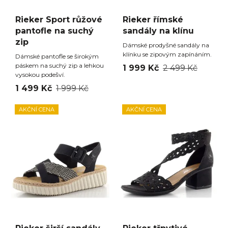
Rieker Sport růžové
Rieker římské
pantofle na suchý
sandály na klínu
zip
Dámské prodyšné sandály na
klínku se zipovým zapínáním.
Dámské pantofle se širokým
páskem na suchý zip a lehkou
1 999 Kč
2 499 Kč
vysokou podešví.
1 499 Kč
1 999 Kč
AKČNÍ CENA
AKČNÍ CENA