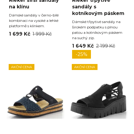
Rieker širší sandály
Rieker třpytivé
na klínu
sandály s
kotníkovým páskem
Dámské sandály v černo-bílé
kombinaci na vysoké a lehké
Dámské třpytivé sandály na
platformě s klínkem.
širokém podpatku s plnou
patou a kotníkovým páskem
1 699 Kč
1 999 Kč
na suchý zip.
1 649 Kč
2 199 Kč
-25%
AKČNÍ CENA
AKČNÍ CENA