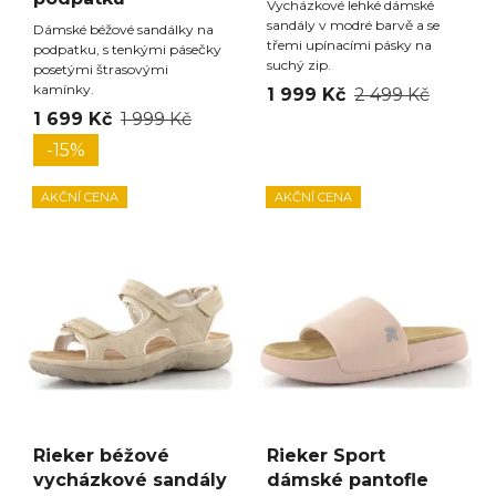
Vycházkové lehké dámské
sandály v modré barvě a se
Dámské béžové sandálky na
třemi upínacími pásky na
podpatku, s tenkými pásečky
suchý zip.
posetými štrasovými
kamínky.
1 999 Kč
2 499 Kč
1 699 Kč
1 999 Kč
-15%
AKČNÍ CENA
AKČNÍ CENA
Rieker béžové
Rieker Sport
vycházkové sandály
dámské pantofle