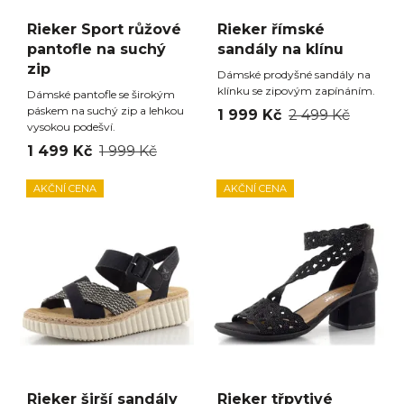
Rieker Sport růžové
Rieker římské
pantofle na suchý
sandály na klínu
zip
Dámské prodyšné sandály na
klínku se zipovým zapínáním.
Dámské pantofle se širokým
páskem na suchý zip a lehkou
1 999 Kč
2 499 Kč
vysokou podešví.
1 499 Kč
1 999 Kč
AKČNÍ CENA
AKČNÍ CENA
Rieker širší sandály
Rieker třpytivé