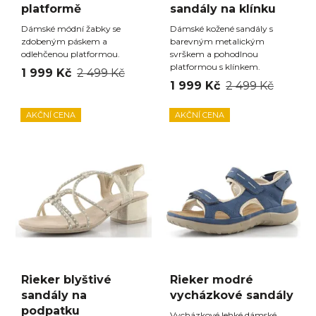
platformě
sandály na klínku
Dámské módní žabky se
Dámské kožené sandály s
zdobeným páskem a
barevným metalickým
odlehčenou platformou.
svrškem a pohodlnou
platformou s klínkem.
1 999 Kč
2 499 Kč
1 999 Kč
2 499 Kč
AKČNÍ CENA
AKČNÍ CENA
Rieker blyštivé
Rieker modré
sandály na
vycházkové sandály
podpatku
Vycházkové lehké dámské