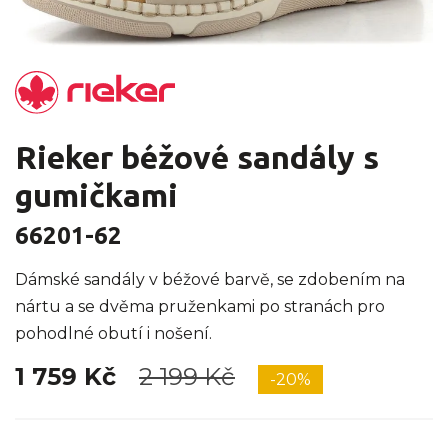
Rieker béžové sandály s
gumičkami
66201-62
Dámské sandály v béžové barvě, se zdobením na
nártu a se dvěma pruženkami po stranách pro
pohodlné obutí i nošení.
1 759 Kč
2 199 Kč
-20%