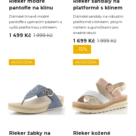
Rieker modré
Rieker sandály na
pantofle na klínu
platformě s klínem
Dámské tmavě modré
Dámské sandály na robustní
pantofle s upínacím páskem a
platformě s klínkem, plným
vyšší platformou s klínkem.
nártem a gumičkami pro
snadné obutí.
1 499 Kč
1 999 Kč
1 699 Kč
1 999 Kč
-15%
AKČNÍ CENA
AKČNÍ CENA
Rieker žabky na
Rieker kožené