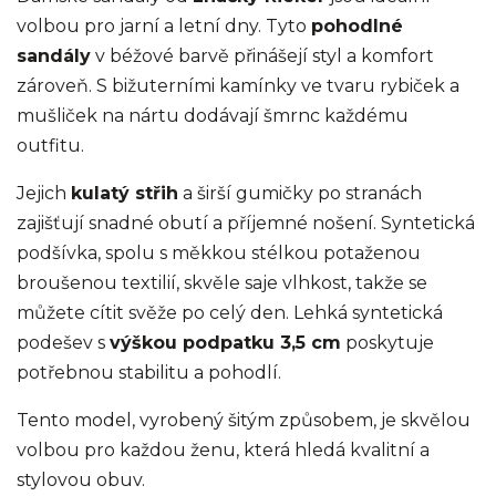
volbou pro jarní a letní dny. Tyto
pohodlné
sandály
v béžové barvě přinášejí styl a komfort
zároveň. S bižuterními kamínky ve tvaru rybiček a
mušliček na nártu dodávají šmrnc každému
outfitu.
Jejich
kulatý střih
a širší gumičky po stranách
zajišťují snadné obutí a příjemné nošení. Syntetická
podšívka, spolu s měkkou stélkou potaženou
broušenou textilií, skvěle saje vlhkost, takže se
můžete cítit svěže po celý den. Lehká syntetická
podešev s
výškou podpatku 3,5 cm
poskytuje
potřebnou stabilitu a pohodlí.
Tento model, vyrobený šitým způsobem, je skvělou
volbou pro každou ženu, která hledá kvalitní a
stylovou obuv.