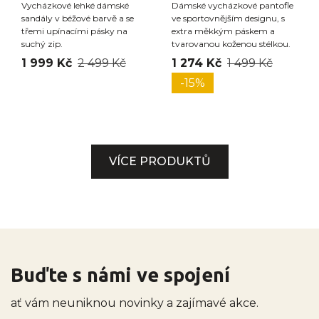
Vycházkové lehké dámské
Dámské vycházkové pantofle
sandály v béžové barvě a se
ve sportovnějším designu, s
třemi upínacími pásky na
extra měkkým páskem a
suchý zip.
tvarovanou koženou stélkou.
1 999 Kč
2 499 Kč
1 274 Kč
1 499 Kč
-15%
VÍCE PRODUKTŮ
Buďte s námi ve spojení
ať vám neuniknou novinky a zajímavé akce.