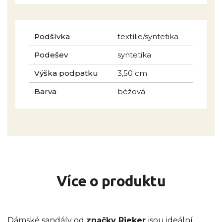
Podšívka
textílie/syntetika
Podešev
syntetika
Výška podpatku
3,50 cm
Barva
béžová
Více o produktu
Dámské sandály od
značky Rieker
jsou ideální