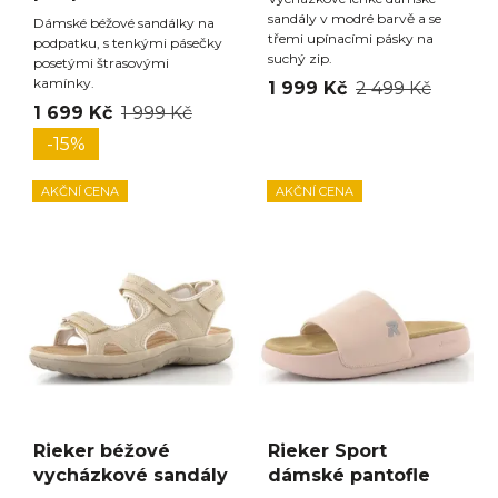
sandály v modré barvě a se
Dámské béžové sandálky na
třemi upínacími pásky na
podpatku, s tenkými pásečky
suchý zip.
posetými štrasovými
kamínky.
1 999 Kč
2 499 Kč
1 699 Kč
1 999 Kč
-15%
AKČNÍ CENA
AKČNÍ CENA
Rieker béžové
Rieker Sport
vycházkové sandály
dámské pantofle