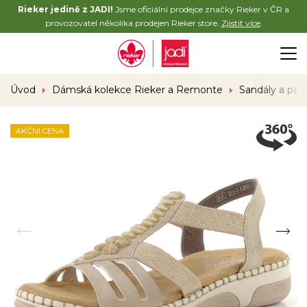
Rieker jedině z JADI!
Jsme oficiální prodejce značky Rieker v ČR a
provozovatel několika prodejen Rieker store.
Zjistit více
.
Úvod
Dámská kolekce Rieker a Remonte
Sandály a pan
AKČNÍ CENA