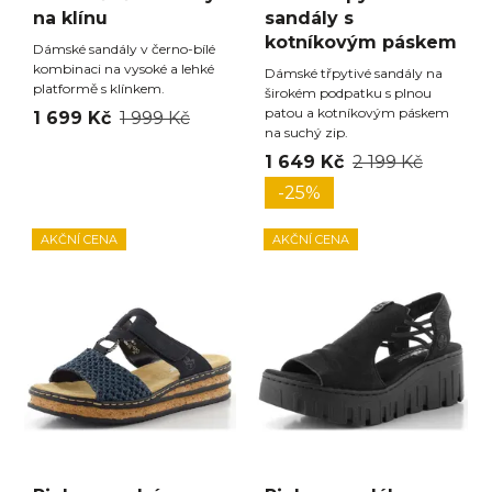
na klínu
sandály s
kotníkovým páskem
Dámské sandály v černo-bílé
kombinaci na vysoké a lehké
Dámské třpytivé sandály na
platformě s klínkem.
širokém podpatku s plnou
patou a kotníkovým páskem
1 699 Kč
1 999 Kč
na suchý zip.
1 649 Kč
2 199 Kč
-25%
AKČNÍ CENA
AKČNÍ CENA