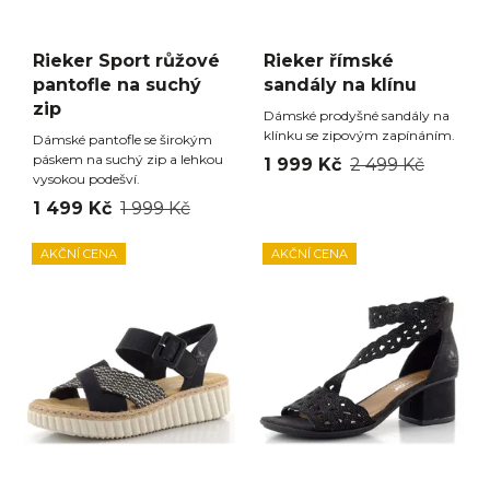
Rieker Sport růžové
Rieker římské
pantofle na suchý
sandály na klínu
zip
Dámské prodyšné sandály na
klínku se zipovým zapínáním.
Dámské pantofle se širokým
páskem na suchý zip a lehkou
1 999 Kč
2 499 Kč
vysokou podešví.
1 499 Kč
1 999 Kč
AKČNÍ CENA
AKČNÍ CENA