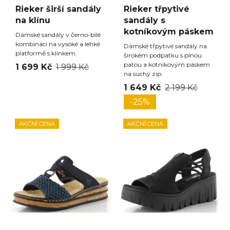
Rieker širší sandály
Rieker třpytivé
na klínu
sandály s
kotníkovým páskem
Dámské sandály v černo-bílé
kombinaci na vysoké a lehké
Dámské třpytivé sandály na
platformě s klínkem.
širokém podpatku s plnou
patou a kotníkovým páskem
1 699 Kč
1 999 Kč
na suchý zip.
1 649 Kč
2 199 Kč
-25%
AKČNÍ CENA
AKČNÍ CENA