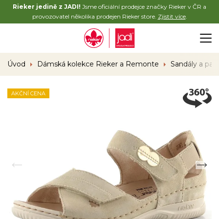
Rieker jedině z JADI!
Jsme oficiální prodejce značky Rieker v ČR a
provozovatel několika prodejen Rieker store.
Zjistit více
.
Úvod
Dámská kolekce Rieker a Remonte
Sandály a pan
AKČNÍ CENA