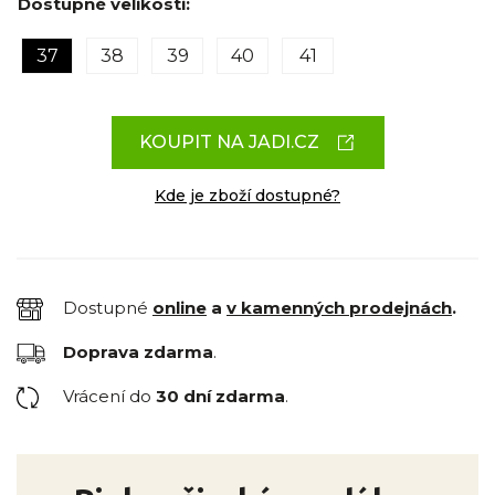
Dostupné velikosti:
37
38
39
40
41
KOUPIT NA JADI.CZ
Kde je zboží dostupné?
Dostupné
online
a
v kamenných prodejnách
.
Doprava zdarma
.
Vrácení do
30 dní zdarma
.