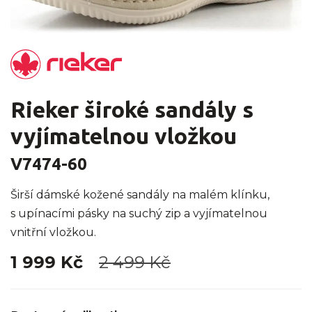
Rieker široké sandály s
vyjímatelnou vložkou
V7474-60
Širší dámské kožené sandály na malém klínku,
s upínacími pásky na suchý zip a vyjímatelnou
vnitřní vložkou.
1 999 Kč
2 499 Kč