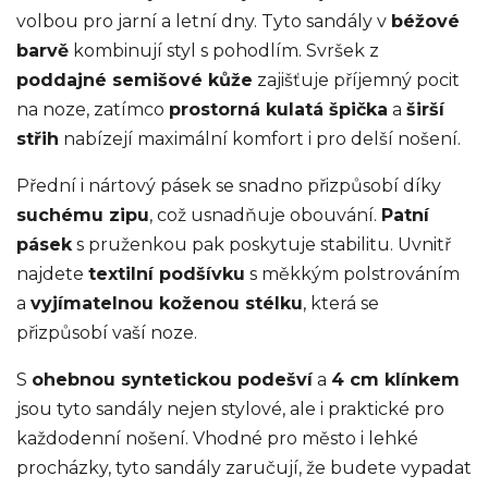
volbou pro jarní a letní dny. Tyto sandály v
béžové
barvě
kombinují styl s pohodlím. Svršek z
poddajné semišové kůže
zajišťuje příjemný pocit
na noze, zatímco
prostorná kulatá špička
a
širší
střih
nabízejí maximální komfort i pro delší nošení.
Přední i nártový pásek se snadno přizpůsobí díky
suchému zipu
, což usnadňuje obouvání.
Patní
pásek
s pruženkou pak poskytuje stabilitu. Uvnitř
najdete
textilní podšívku
s měkkým polstrováním
a
vyjímatelnou koženou stélku
, která se
přizpůsobí vaší noze.
S
ohebnou syntetickou podešví
a
4 cm klínkem
jsou tyto sandály nejen stylové, ale i praktické pro
každodenní nošení. Vhodné pro město i lehké
procházky, tyto sandály zaručují, že budete vypadat