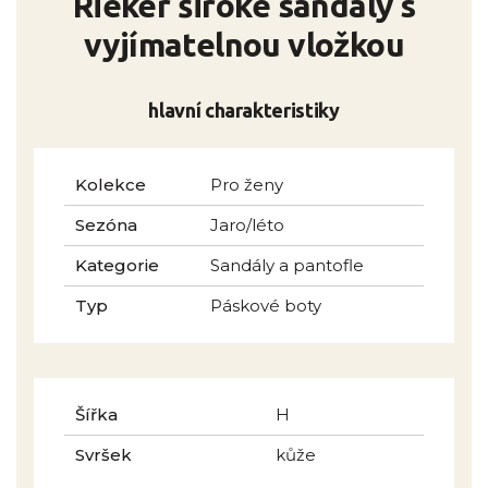
Rieker široké sandály s
vyjímatelnou vložkou
hlavní charakteristiky
Kolekce
Pro ženy
Sezóna
Jaro/léto
Kategorie
Sandály a pantofle
Typ
Páskové boty
Šířka
H
Svršek
kůže