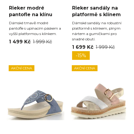
Rieker modré
Rieker sandály na
pantofle na klínu
platformě s klínem
Dámské tmavě modré
Dámské sandály na robustní
pantofle s upínacím páskem a
platformě s klínkem, plným
vyšší platformou s klínkem.
nártem a gumičkami pro
snadné obutí.
1 499 Kč
1 999 Kč
1 699 Kč
1 999 Kč
-15%
AKČNÍ CENA
AKČNÍ CENA