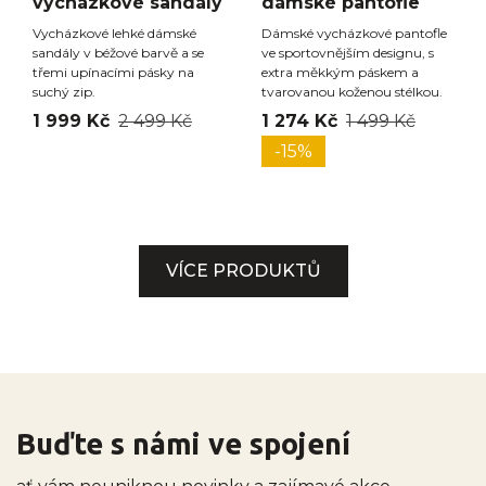
vycházkové sandály
dámské pantofle
Vycházkové lehké dámské
Dámské vycházkové pantofle
sandály v béžové barvě a se
ve sportovnějším designu, s
třemi upínacími pásky na
extra měkkým páskem a
suchý zip.
tvarovanou koženou stélkou.
1 999 Kč
2 499 Kč
1 274 Kč
1 499 Kč
-15%
VÍCE PRODUKTŮ
Buďte s námi ve spojení