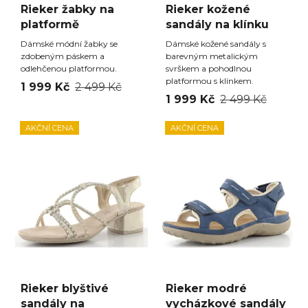
Rieker žabky na
Rieker kožené
platformě
sandály na klínku
Dámské módní žabky se
Dámské kožené sandály s
zdobeným páskem a
barevným metalickým
odlehčenou platformou.
svrškem a pohodlnou
platformou s klínkem.
1 999 Kč
2 499 Kč
1 999 Kč
2 499 Kč
AKČNÍ CENA
AKČNÍ CENA
Rieker blyštivé
Rieker modré
sandály na
vycházkové sandály