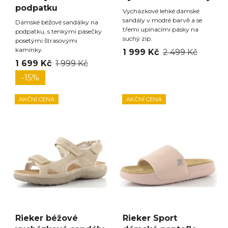
podpatku
Vycházkové lehké dámské
sandály v modré barvě a se
Dámské béžové sandálky na
třemi upínacími pásky na
podpatku, s tenkými pásečky
suchý zip.
posetými štrasovými
kamínky.
1 999 Kč
2 499 Kč
1 699 Kč
1 999 Kč
-15%
AKČNÍ CENA
AKČNÍ CENA
Rieker béžové
Rieker Sport