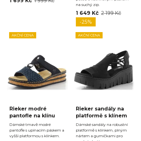
1 699 Kč
1 999 Kč
na suchý zip.
1 649 Kč
2 199 Kč
-25%
AKČNÍ CENA
AKČNÍ CENA
Rieker modré
Rieker sandály na
pantofle na klínu
platformě s klínem
Dámské tmavě modré
Dámské sandály na robustní
pantofle s upínacím páskem a
platformě s klínkem, plným
vyšší platformou s klínkem.
nártem a gumičkami pro