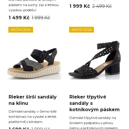
páskem na suchý zip a lehkou
1 999 Kč
2 499 Kč
vysokou podešví.
1 499 Kč
1 999 Kč
AKČNÍ CENA
AKČNÍ CENA
Rieker širší sandály
Rieker třpytivé
na klínu
sandály s
kotníkovým páskem
Dámské sandály v černo-bílé
kombinaci na vysoké a lehké
Dámské třpytivé sandály na
platformě s klínkem.
širokém podpatku s plnou
patou a kotníkovým páskem