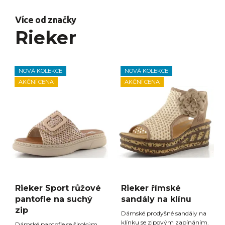
Více od značky
Rieker
NOVÁ KOLEKCE
NOVÁ KOLEKCE
AKČNÍ CENA
AKČNÍ CENA
Rieker Sport růžové
Rieker římské
pantofle na suchý
sandály na klínu
zip
Dámské prodyšné sandály na
klínku se zipovým zapínáním.
Dámské pantofle se širokým