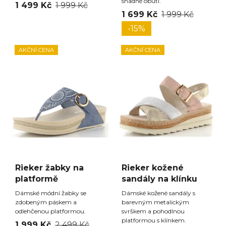
snadné obutí.
1 499 Kč
1 999 Kč
1 699 Kč
1 999 Kč
-15%
AKČNÍ CENA
AKČNÍ CENA
Rieker žabky na
Rieker kožené
platformě
sandály na klínku
Dámské módní žabky se
Dámské kožené sandály s
zdobeným páskem a
barevným metalickým
odlehčenou platformou.
svrškem a pohodlnou
platformou s klínkem.
1 999 Kč
2 499 Kč