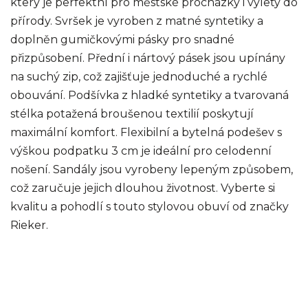
který je perfektní pro městské procházky i výlety do
přírody. Svršek je vyroben z matné syntetiky a
doplněn gumičkovými pásky pro snadné
přizpůsobení. Přední i nártový pásek jsou upínány
na suchý zip, což zajišťuje jednoduché a rychlé
obouvání. Podšívka z hladké syntetiky a tvarovaná
stélka potažená broušenou textilií poskytují
maximální komfort. Flexibilní a bytelná podešev s
výškou podpatku 3 cm je ideální pro celodenní
nošení. Sandály jsou vyrobeny lepeným způsobem,
což zaručuje jejich dlouhou životnost. Vyberte si
kvalitu a pohodlí s touto stylovou obuví od značky
Rieker.