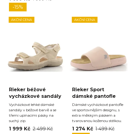
-15%
AKČNÍ CENA
AKČNÍ CENA
Rieker béžové
Rieker Sport
vycházkové sandály
dámské pantofle
Vycházkové lehké dámské
Dámské vycházkové pantofle
sandály v béžové barvě a se
ve sportovnějším designu, s
třemi upínacími pásky na
extra měkkým páskem a
suchý zip.
tvarovanou koženou stélkou.
1 999 Kč
2 499 Kč
1 274 Kč
1 499 Kč