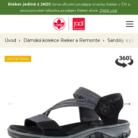
Rieker jedině z JADI!
Jsme oficiální prodejce značky Rieker v ČR a
provozovatel několika prodejen Rieker store.
Zjistit více
.
Úvod
Dámská kolekce Rieker a Remonte
Sandály a pan
AKČNÍ CENA