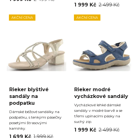
1 999 Kč
2 499 Kč
AKČNÍ CENA
AKČNÍ CENA
Rieker blyštivé
Rieker modré
sandály na
vycházkové sandály
podpatku
Vycházkové lehké dámské
sandály v modré barvě a se
Dámské béžové sandálky na
třemi upínacími pásky na
podpatku, s tenkými pásečky
suchý zip.
posetými štrasovými
kamínky.
1 999 Kč
2 499 Kč
1 699 Kč
1 999 Kč