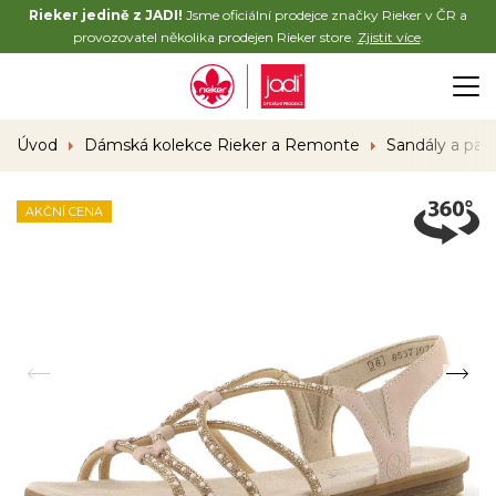
Rieker jedině z JADI!
Jsme oficiální prodejce značky Rieker v ČR a
provozovatel několika prodejen Rieker store.
Zjistit více
.
Úvod
Dámská kolekce Rieker a Remonte
Sandály a pan
AKČNÍ CENA