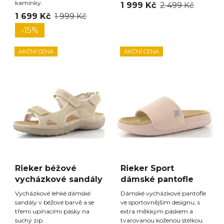
kamínky.
1 999 Kč
2 499 Kč
1 699 Kč
1 999 Kč
-15%
AKČNÍ CENA
AKČNÍ CENA
Rieker béžové
Rieker Sport
vycházkové sandály
dámské pantofle
Vycházkové lehké dámské
Dámské vycházkové pantofle
sandály v béžové barvě a se
ve sportovnějším designu, s
třemi upínacími pásky na
extra měkkým páskem a
suchý zip.
tvarovanou koženou stélkou.