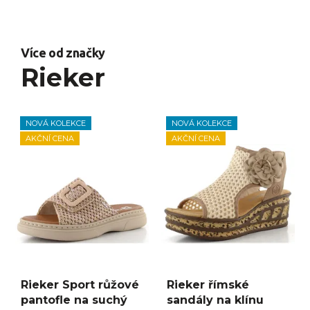
Více od značky
Rieker
NOVÁ KOLEKCE
NOVÁ KOLEKCE
AKČNÍ CENA
AKČNÍ CENA
Rieker Sport růžové
Rieker římské
pantofle na suchý
sandály na klínu