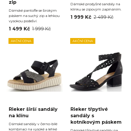
zip
Dámské prodyšné sandály na
klínku se zipovým zapínáním.
Dámské pantofle se širokým
páskem na suchý zip a lehkou
1 999 Kč
2 499 Kč
vysokou podešví.
1 499 Kč
1 999 Kč
AKČNÍ CENA
AKČNÍ CENA
Rieker širší sandály
Rieker třpytivé
na klínu
sandály s
kotníkovým páskem
Dámské sandály v černo-bílé
kombinaci na vysoké a lehké
Dámské třpytivé sandály na