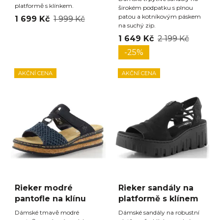
platformě s klínkem.
širokém podpatku s plnou
patou a kotníkovým páskem
1 699 Kč
1 999 Kč
na suchý zip.
1 649 Kč
2 199 Kč
-25%
AKČNÍ CENA
AKČNÍ CENA
Rieker modré
Rieker sandály na
pantofle na klínu
platformě s klínem
Dámské tmavě modré
Dámské sandály na robustní