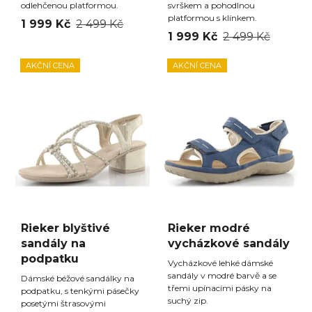
odlehčenou platformou.
svrškem a pohodlnou
platformou s klínkem.
1 999 Kč
2 499 Kč
1 999 Kč
2 499 Kč
AKČNÍ CENA
AKČNÍ CENA
Rieker blyštivé
Rieker modré
sandály na
vycházkové sandály
podpatku
Vycházkové lehké dámské
sandály v modré barvě a se
Dámské béžové sandálky na
třemi upínacími pásky na
podpatku, s tenkými pásečky
suchý zip.
posetými štrasovými