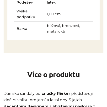
Podešev
latex
Výška
1,80 cm
podpatku
béžová, bronzová,
Barva
metalická
Více o produktu
Dámské sandály od
značky Rieker
představují
ideální volbu pro jarní a letní dny. S jejich
decentním designem
a
blyštivými pásky
se z