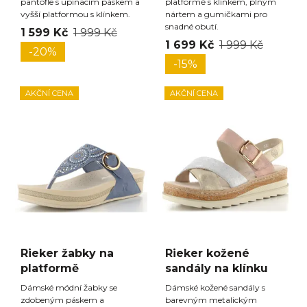
pantofle s upínacím páskem a
platformě s klínkem, plným
vyšší platformou s klínkem.
nártem a gumičkami pro
snadné obutí.
1 599 Kč
1 999 Kč
1 699 Kč
1 999 Kč
-20%
-15%
AKČNÍ CENA
AKČNÍ CENA
Rieker žabky na
Rieker kožené
platformě
sandály na klínku
Dámské módní žabky se
Dámské kožené sandály s
zdobeným páskem a
barevným metalickým