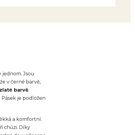
 v jednom. Jsou
ůže v černé barvě,
zlaté barvě
.
. Pásek je podložen
měkká a komfortní.
i chůzi. Díky