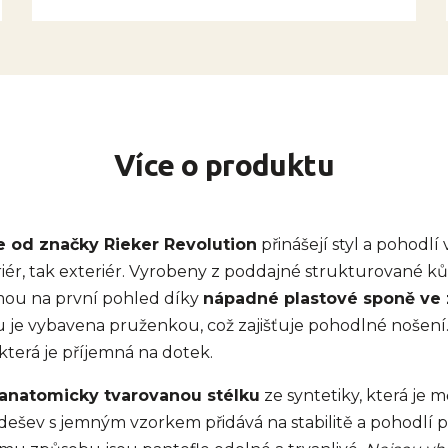
Více o produktu
e od značky Rieker Revolution
přinášejí styl a pohodlí
eriér, tak exteriér. Vyrobeny z poddajné strukturované k
mou na první pohled díky
nápadné plastové sponě ve 
ku je vybavena pruženkou, což zajišťuje pohodlné nošení
 která je příjemná na dotek.
anatomicky tvarovanou stélku
ze syntetiky, která je 
podešev s jemným vzorkem přidává na stabilitě a pohodlí př