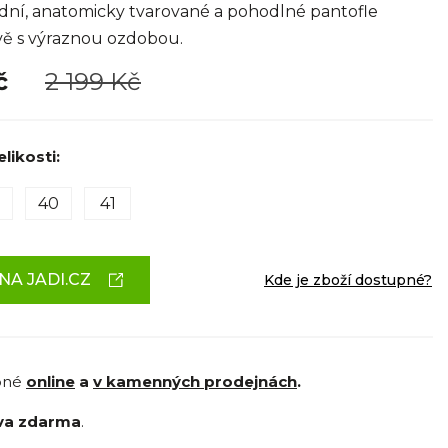
í, anatomicky tvarované a pohodlné pantofle
vě s výraznou ozdobou.
Kč
2 199 Kč
likosti:
40
41
NA JADI.CZ
Kde je zboží dostupné?
pné
online
a
v kamenných prodejnách
.
va zdarma
.