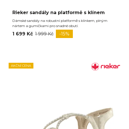
Rieker sandály na platformě s klínem
Dámské sandály na robustní platformě s klínkem, plným
nártem a gumičkami pro snadné obutí.
1 699 Kč
1 999 Kč
-15%
AKČNÍ CENA