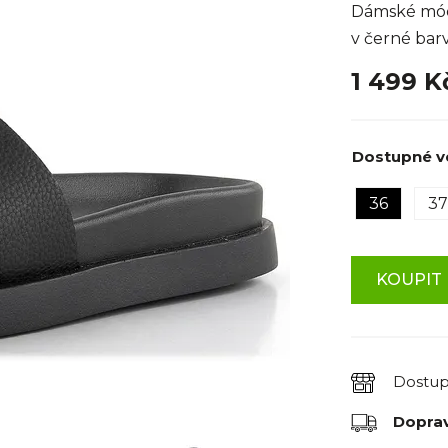
Dámské módn
v černé bar
1 499 
Dostupné ve
36
37
KOUPIT 
Dostu
Dopra