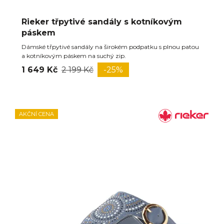
Rieker třpytivé sandály s kotníkovým
páskem
Dámské třpytivé sandály na širokém podpatku s plnou patou
a kotníkovým páskem na suchý zip.
1 649 Kč
2 199 Kč
-25%
AKČNÍ CENA