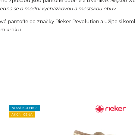
u způsobu jsou pantofle odolné a trvanlivé.
Nejsou vh
 jedná se o módní vycházkovou a městskou obuv.
lové pantofle od značky Rieker Revolution a užijte si ko
ém kroku.
NOVÁ KOLEKCE
AKČNÍ CENA