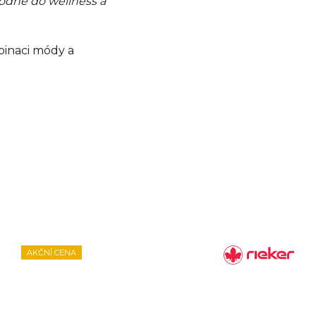
odné do wellness a
mbinaci módy a
AKČNÍ CENA