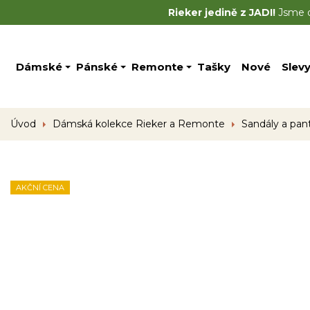
Rieker jedině z JADI!
Jsme of
Dámské
Pánské
Remonte
Tašky
Nové
Slev
Úvod
Dámská kolekce Rieker a Remonte
Sandály a pan
AKČNÍ CENA