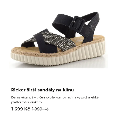
Rieker širší sandály na klínu
Dámské sandály v černo-bílé kombinaci na vysoké a lehké
platformě s klínkem.
1 699 Kč
1 999 Kč