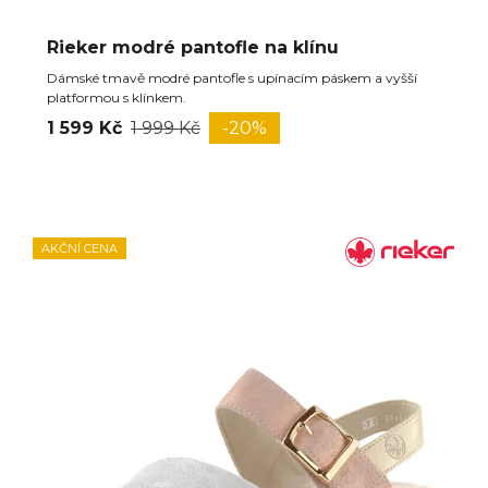
Rieker modré pantofle na klínu
Dámské tmavě modré pantofle s upínacím páskem a vyšší
platformou s klínkem.
1 599 Kč
1 999 Kč
-20%
AKČNÍ CENA