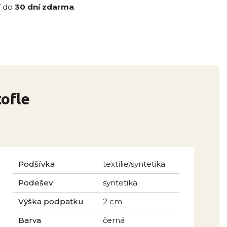
í do
30 dní zdarma
.
tofle
Podšívka
textílie/syntetika
Podešev
syntetika
Výška podpatku
2 cm
Barva
černá