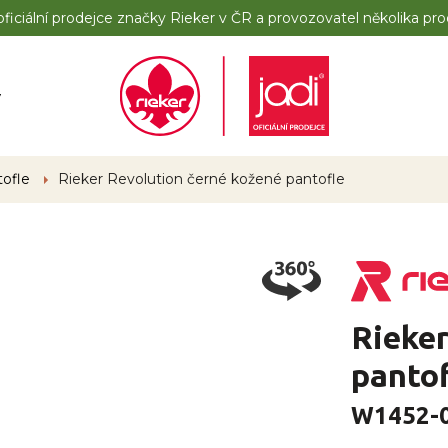
iciální prodejce značky Rieker v ČR a provozovatel několika pro
y
tofle
Rieker Revolution černé kožené pantofle
Rieker
panto
W1452-