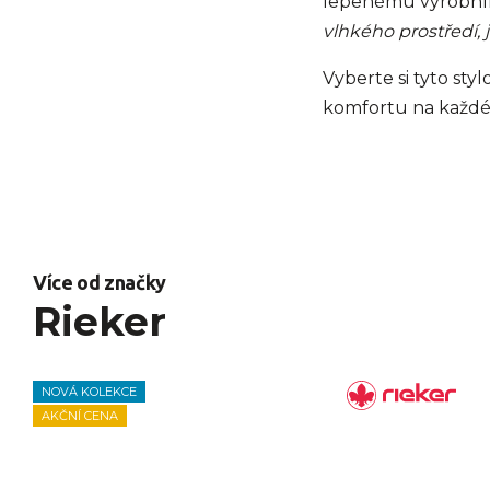
lepenému výrobním
vlhkého prostředí,
Vyberte si tyto sty
komfortu na každ
Více od značky
Rieker
NOVÁ KOLEKCE
AKČNÍ CENA