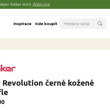
dejen Rieker store.
Zjistit více
.
inspirace
Kde koupit
 Revolution černé kožené
fle
00