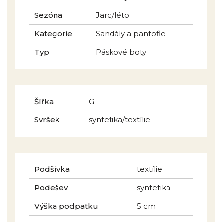
Sezóna
Jaro/léto
Kategorie
Sandály a pantofle
Typ
Páskové boty
Šířka
G
Svršek
syntetika/textílie
Podšívka
textílie
Podešev
syntetika
Výška podpatku
5 cm