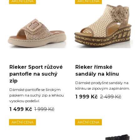
AKČNÍ CENA
AKČNÍ CENA
Rieker Sport růžové
Rieker římské
pantofle na suchý
sandály na klínu
zip
Dámské prodyšné sandály na
klínku se zipovým zapínáním.
Dámské pantofle se širokým
páskem na suchý zip a lehkou
1 999 Kč
2 499 Kč
vysokou podešví.
1 499 Kč
1 999 Kč
AKČNÍ CENA
AKČNÍ CENA