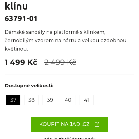
klínu
63791-01
Dámské sandály na platformě s klínkem,
černobílým vzorem na nártu a velkou ozdobnou
květinou.
1 499 Kč
2 499 Kč
Dostupné velikosti:
37
38
39
40
41
KOUPIT NA JADI.CZ