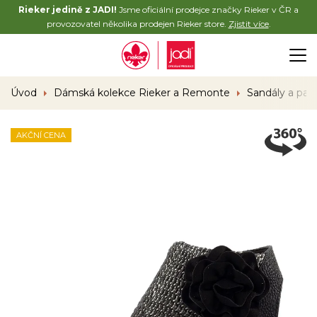
Rieker jedině z JADI!
Jsme oficiální prodejce značky Rieker v ČR a
provozovatel několika prodejen Rieker store.
Zjistit více
.
Úvod
Dámská kolekce Rieker a Remonte
Sandály a pan
AKČNÍ CENA