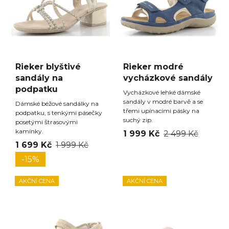
Rieker blyštivé
Rieker modré
sandály na
vycházkové sandály
podpatku
Vycházkové lehké dámské
sandály v modré barvě a se
Dámské béžové sandálky na
třemi upínacími pásky na
podpatku, s tenkými pásečky
suchý zip.
posetými štrasovými
kamínky.
1 999 Kč
2 499 Kč
1 699 Kč
1 999 Kč
-15%
AKČNÍ CENA
AKČNÍ CENA