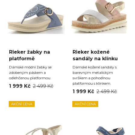
Rieker žabky na
Rieker kožené
platformě
sandály na klínku
Dámské módní žabky se
Dámské kožené sandály s
zdobeným páskem a
barevným metalickým
odlehčenou platformou.
svrškem a pohodlnou
platformou s klínkem.
1 999 Kč
2 499 Kč
1 999 Kč
2 499 Kč
AKČNÍ CENA
AKČNÍ CENA