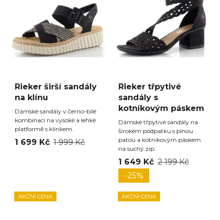
Rieker širší sandály
Rieker třpytivé
na klínu
sandály s
kotníkovým páskem
Dámské sandály v černo-bílé
kombinaci na vysoké a lehké
Dámské třpytivé sandály na
platformě s klínkem.
širokém podpatku s plnou
patou a kotníkovým páskem
1 699 Kč
1 999 Kč
na suchý zip.
1 649 Kč
2 199 Kč
-25%
AKČNÍ CENA
AKČNÍ CENA