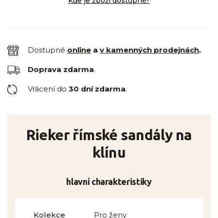
Kde je zboží dostupné?
Dostupné
online
a
v kamenných prodejnách
.
Doprava zdarma
.
Vrácení do
30 dní zdarma
.
Rieker římské sandály na
klínu
hlavní charakteristiky
Kolekce
Pro ženy