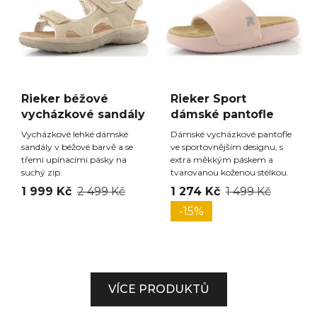
Rieker béžové
Rieker Sport
vycházkové sandály
dámské pantofle
Vycházkové lehké dámské
Dámské vycházkové pantofle
sandály v béžové barvě a se
ve sportovnějším designu, s
třemi upínacími pásky na
extra měkkým páskem a
suchý zip.
tvarovanou koženou stélkou.
1 999 Kč
2 499 Kč
1 274 Kč
1 499 Kč
-15%
VÍCE PRODUKTŮ