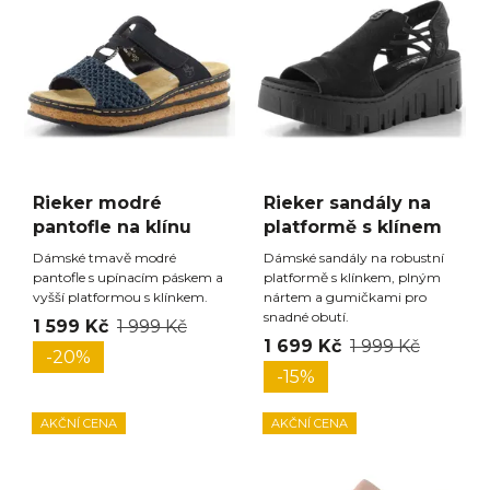
Rieker modré
Rieker sandály na
pantofle na klínu
platformě s klínem
Dámské tmavě modré
Dámské sandály na robustní
pantofle s upínacím páskem a
platformě s klínkem, plným
vyšší platformou s klínkem.
nártem a gumičkami pro
snadné obutí.
1 599 Kč
1 999 Kč
1 699 Kč
1 999 Kč
-20%
-15%
AKČNÍ CENA
AKČNÍ CENA