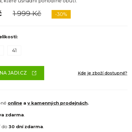
, které usnadní pohodlné obutí.
č
1 999 Kč
-30%
likosti:
41
NA JADI.CZ
Kde je zboží dostupné?
pné
online
a
v kamenných prodejnách
.
va zdarma
.
í do
30 dní zdarma
.