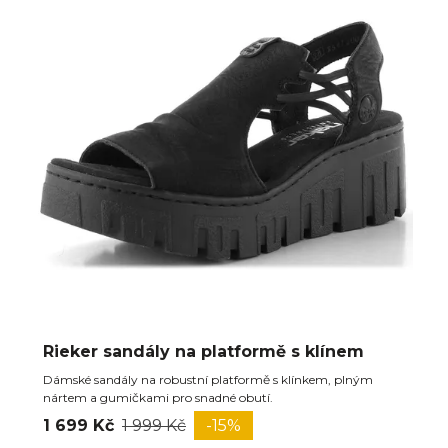
Rieker sandály na platformě s klínem
Dámské sandály na robustní platformě s klínkem, plným
nártem a gumičkami pro snadné obutí.
1 699 Kč
1 999 Kč
-15%