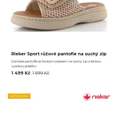
Rieker Sport růžové pantofle na suchý zip
Dámské pantofle se širokým páskem na suchý zip a lehkou
vysokou podešví.
1 499 Kč
1 999 Kč
AKČNÍ CENA