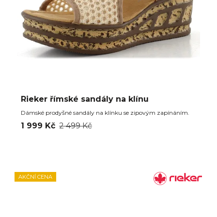
Rieker římské sandály na klínu
Dámské prodyšné sandály na klínku se zipovým zapínáním.
1 999 Kč
2 499 Kč
AKČNÍ CENA