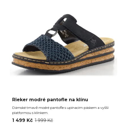
Rieker modré pantofle na klínu
Dámské tmavě modré pantofle s upínacím páskem a vyšší
platformou s klínkem.
1 499 Kč
1 999 Kč