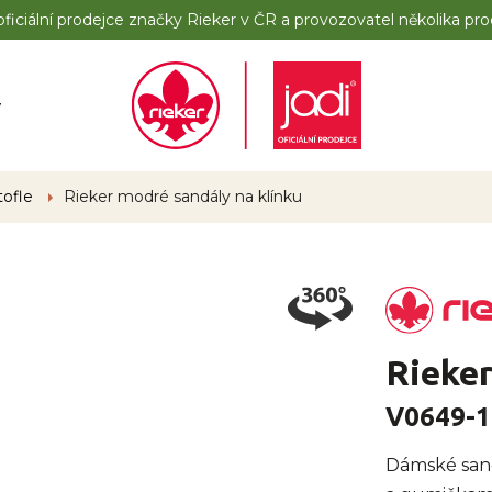
iciální prodejce značky Rieker v ČR a provozovatel několika pro
y
tofle
Rieker modré sandály na klínku
Rieker
V0649-1
Dámské san