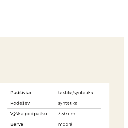
Podšívka
textílie/syntetika
Podešev
syntetika
Výška podpatku
3,50 cm
Barva
modrá