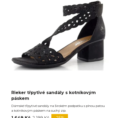
Rieker třpytivé sandály s kotníkovým
páskem
Dámské třpytivé sandály na širokém podpatku s plnou patou
a kotníkovým páskem na suchý zip.
1 649 Kč
2 199 Kč
-25%