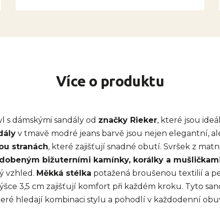
Více o produktu
tyl s dámskými sandály od
značky Rieker
, které jsou ideá
dály
v tmavě modré jeans barvě jsou nejen elegantní, ale
ou stranách
, které zajišťují snadné obutí. Svršek z matn
dobeným bižuterními kamínky, korálky a mušličkam
ý vzhled.
Měkká stélka
potažená broušenou textilií a 
ýšce 3,5 cm zajišťují komfort při každém kroku. Tyto san
teré hledají kombinaci stylu a pohodlí v každodenní obuv