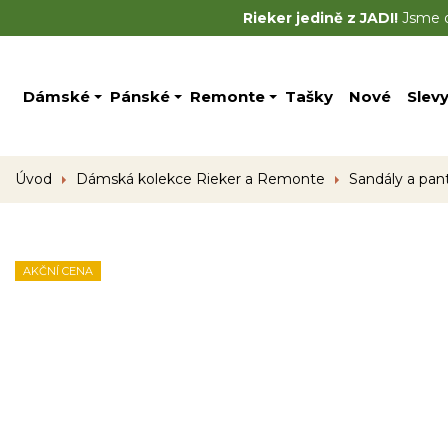
Rieker jedině z JADI!
Jsme of
Dámské
Pánské
Remonte
Tašky
Nové
Slev
Úvod
Dámská kolekce Rieker a Remonte
Sandály a pan
AKČNÍ CENA