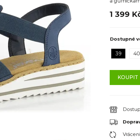
a gumičkami
1 399 K
Dostupné ve
39
40
KOUPIT 
Dostu
Dopra
Vrácen