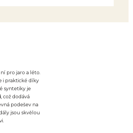
lní pro jaro a léto.
 i praktické díky
é syntetiky je
i
, což dodává
pevná podešev na
dály jsou skvělou
i.