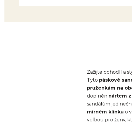
Zažijte pohodlí a s
Tyto
páskové san
pruženkám na ob
doplněn
nártem z
sandálům jedinečn
mírném klínku
o v
volbou pro ženy, k