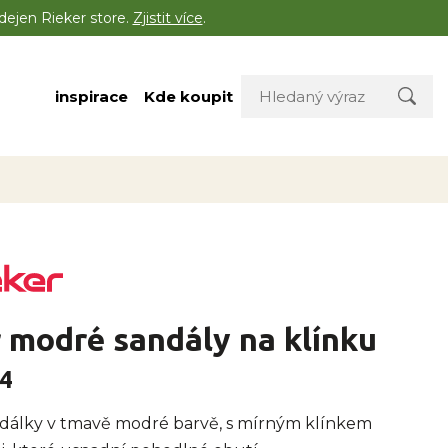
dejen Rieker store.
Zjistit více
.
inspirace
Kde koupit
 modré sandály na klínku
4
dálky v tmavě modré barvě, s mírným klínkem