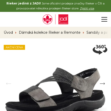
Rieker jedině z JADI!
Jsme oficiální prodejce značky Rieker v ČR a
provozovatel několika prodejen Rieker store.
Zjistit více
.
Úvod
Dámská kolekce Rieker a Remonte
Sandály a pan
AKČNÍ CENA