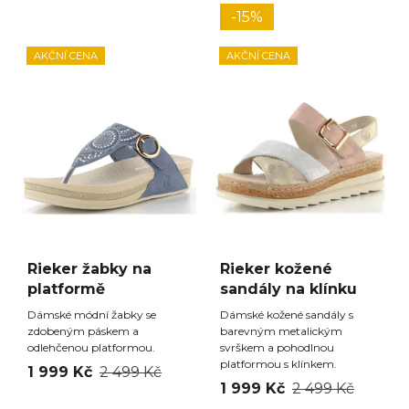
-15%
AKČNÍ CENA
AKČNÍ CENA
Rieker žabky na
Rieker kožené
platformě
sandály na klínku
Dámské módní žabky se
Dámské kožené sandály s
zdobeným páskem a
barevným metalickým
odlehčenou platformou.
svrškem a pohodlnou
platformou s klínkem.
1 999 Kč
2 499 Kč
1 999 Kč
2 499 Kč