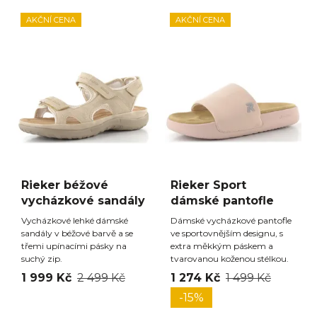
AKČNÍ CENA
AKČNÍ CENA
Rieker béžové
Rieker Sport
vycházkové sandály
dámské pantofle
Vycházkové lehké dámské
Dámské vycházkové pantofle
sandály v béžové barvě a se
ve sportovnějším designu, s
třemi upínacími pásky na
extra měkkým páskem a
suchý zip.
tvarovanou koženou stélkou.
1 999 Kč
2 499 Kč
1 274 Kč
1 499 Kč
-15%