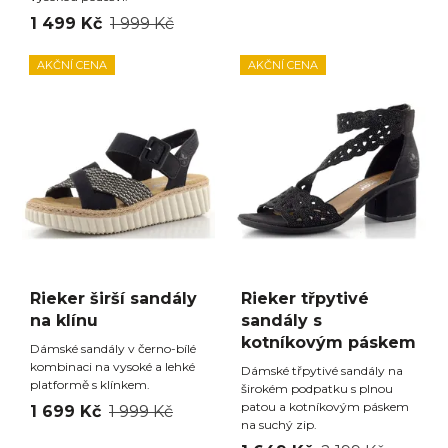
1 499 Kč
1 999 Kč
AKČNÍ CENA
AKČNÍ CENA
Rieker širší sandály
Rieker třpytivé
na klínu
sandály s
kotníkovým páskem
Dámské sandály v černo-bílé
kombinaci na vysoké a lehké
Dámské třpytivé sandály na
platformě s klínkem.
širokém podpatku s plnou
patou a kotníkovým páskem
1 699 Kč
1 999 Kč
na suchý zip.