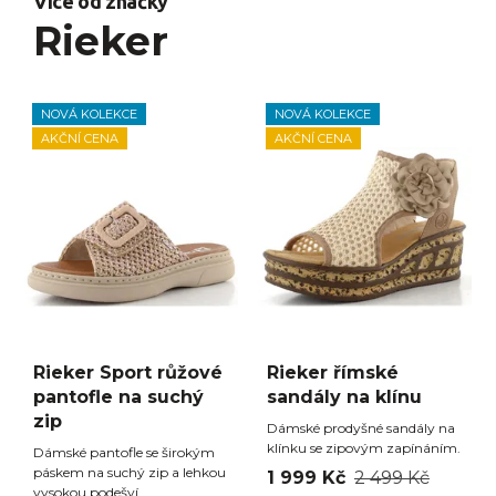
Více od značky
Rieker
NOVÁ KOLEKCE
NOVÁ KOLEKCE
AKČNÍ CENA
AKČNÍ CENA
Rieker Sport růžové
Rieker římské
pantofle na suchý
sandály na klínu
zip
Dámské prodyšné sandály na
klínku se zipovým zapínáním.
Dámské pantofle se širokým
páskem na suchý zip a lehkou
1 999 Kč
2 499 Kč
vysokou podešví.