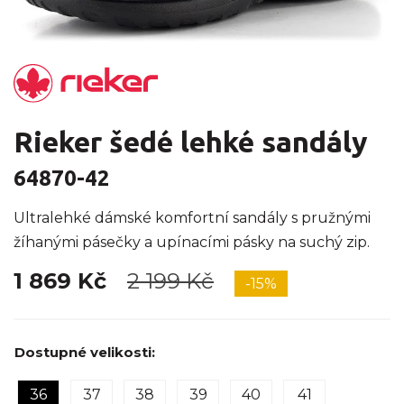
Rieker šedé lehké sandály
64870-42
Ultralehké dámské komfortní sandály s pružnými
žíhanými pásečky a upínacími pásky na suchý zip.
1 869 Kč
2 199 Kč
-15%
Dostupné velikosti:
36
37
38
39
40
41