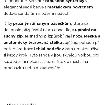
se pohodlně. Svršek z
broušené syntetiky
v
elegantní šedé barvě s
metalickým povrchem
dodává sandálům moderní nádech.
Díky
pružným žíhaným pásečkům
, které se
dokonale přizpůsobí tvaru chodidla, a
upínání na
suchý zip
, se snadno přizpůsobí vaší noze.
Měkká a
anatomicky tvarovaná stélka
zajišťuje pohodlí při
nošení, zatímco
lehká podešev
vám umožní užívat
si každý krok. Tyto sandály jsou skvělou volbou pro
každodenní nošení, ať už míříte do města, na
procházku nebo do kanceláře.