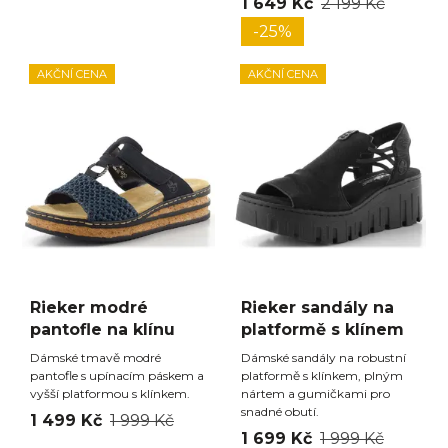
1 649 Kč
2 199 Kč
-25%
AKČNÍ CENA
AKČNÍ CENA
Rieker modré
Rieker sandály na
pantofle na klínu
platformě s klínem
Dámské tmavě modré
Dámské sandály na robustní
pantofle s upínacím páskem a
platformě s klínkem, plným
vyšší platformou s klínkem.
nártem a gumičkami pro
snadné obutí.
1 499 Kč
1 999 Kč
1 699 Kč
1 999 Kč