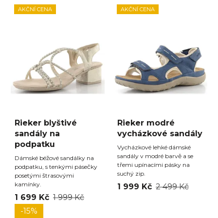
AKČNÍ CENA
AKČNÍ CENA
Rieker blyštivé
Rieker modré
sandály na
vycházkové sandály
podpatku
Vycházkové lehké dámské
sandály v modré barvě a se
Dámské béžové sandálky na
třemi upínacími pásky na
podpatku, s tenkými pásečky
suchý zip.
posetými štrasovými
kamínky.
1 999 Kč
2 499 Kč
1 699 Kč
1 999 Kč
-15%